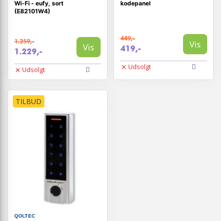
Wi‑Fi - eufy, sort
kodepanel
(E82101W4)
449,-
1.259,-
Vis
Vis
419,-
1.229,-
Udsolgt
Udsolgt
TILBUD
QOLTEC