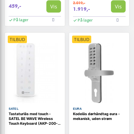
2.019,-
Vis
Vis
459,-
1.919,-
På lager
På lager
TILBUD
TILBUD
SATEL
EURA
Tastaturlås med touch -
Kodelås dørhåndtag eura -
SATEL BE WAVE Wireless
mekanisk, uden strøm
Touch Keyboard (AKP-200-
B)