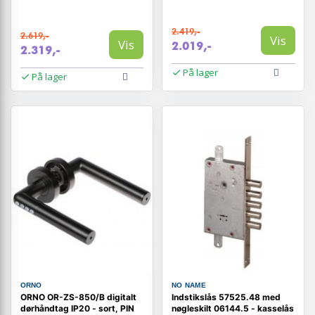
2.419,-
2.619,-
Vis
Vis
2.019,-
2.319,-
På lager
På lager
ORNO
NO NAME
ORNO OR-ZS-850/B digitalt
Indstikslås 57525.48 med
dørhåndtag IP20 - sort, PIN
nøgleskilt 06144.5 - kasselås