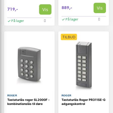
Vis
889,-
Vis
719,-
På lager
På lager
TILBUD
ROGER
ROGER
Tastaturlås roger SL2000F -
Tastaturlås Roger PR311SE-G
kombinationslås til døre
adgangskontrol