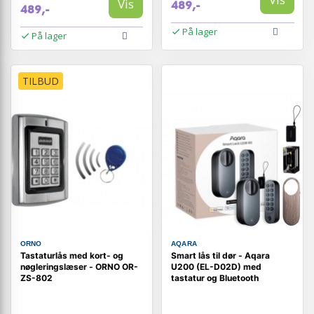
Vis
489,-
489,-
På lager
På lager
TILBUD
ORNO
AQARA
Tastaturlås med kort- og
Smart lås til dør - Aqara
nøgleringslæser - ORNO OR-
U200 (EL-D02D) med
ZS-802
tastatur og Bluetooth