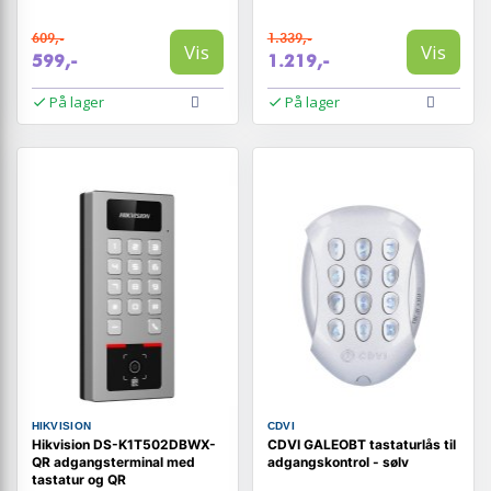
609,-
1.339,-
Vis
Vis
599,-
1.219,-
På lager
På lager
HIKVISION
CDVI
Hikvision DS-K1T502DBWX-
CDVI GALEOBT tastaturlås til
QR adgangsterminal med
adgangskontrol - sølv
tastatur og QR