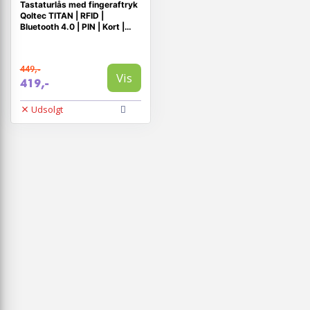
Tastaturlås med fingeraftryk
Qoltec TITAN | RFID |
Bluetooth 4.0 | PIN | Kort |
Nøglebrik | Dørklokke | IP68 |
EM
449,-
Vis
419,-
Udsolgt