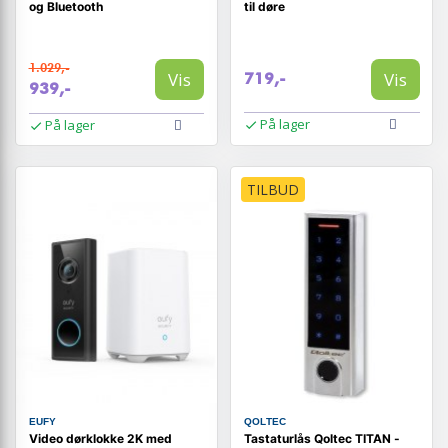
og Bluetooth
til døre
1.029,-
Vis
Vis
719,-
939,-
På lager
På lager
TILBUD
EUFY
QOLTEC
Video dørklokke 2K med
Tastaturlås Qoltec TITAN -