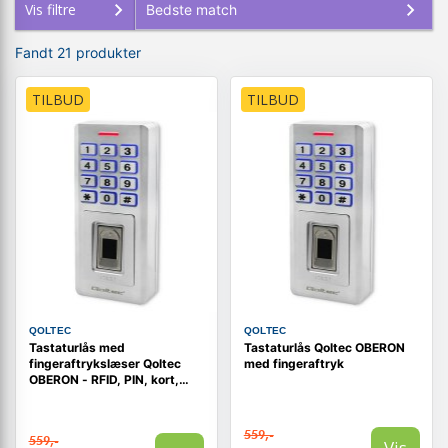
Vis filtre
Fandt 21 produkter
TILBUD
TILBUD
QOLTEC
QOLTEC
Tastaturlås med
Tastaturlås Qoltec OBERON
fingeraftrykslæser Qoltec
med fingeraftryk
OBERON - RFID, PIN, kort,
nøglebrik, dørklokke, IP68
559,-
559,-
Vis