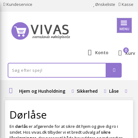
Kundeservice
Ønskeliste
Kasse
MENU
0
Konto
Kurv
Hjem og Husholdning
Sikkerhed
Låse
Dør
Dørlåse
En
dørlås
er afgørende for at sikre dit hjem og give dig ro i
sindet. Hos vivas.dk tilbyder vi et bredt udvalg af
sikre