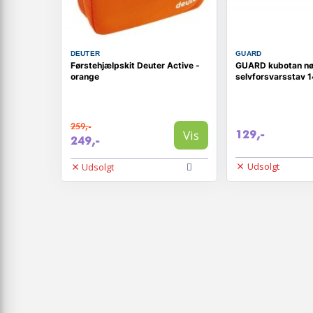
DEUTER
GUARD
Førstehjælpskit Deuter Active -
GUARD kubotan nø
orange
selvforsvarsstav 1
259,-
Vis
129,-
249,-
Udsolgt
Udsolgt