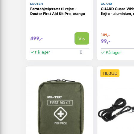
DEUTER
GUARD
Førstehjælpssæt til rejse -
GUARD Guard Whist
Deuter First Aid Kit Pro, orange
fløjte - aluminium, 
109,-
Vis
499,-
99,-
På lager
På lager
TILBUD