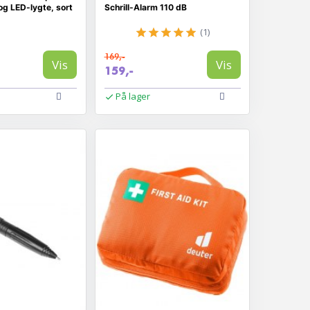
og LED-lygte, sort
Schrill-Alarm 110 dB
(1)
169,-
Vis
Vis
159,-
På lager