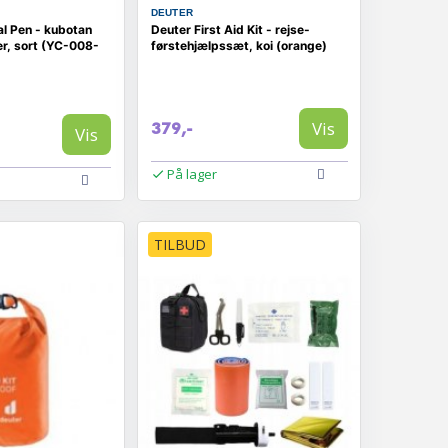
DEUTER
l Pen - kubotan
Deuter First Aid Kit - rejse-
r, sort (YC-008-
førstehjælpssæt, koi (orange)
Vis
379,-
Vis
På lager
TILBUD