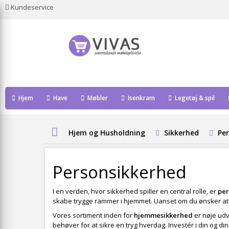
Kundeservice
Hjem
Have
Møbler
Isenkram
Legetøj & spil
Hjem og Husholdning
Sikkerhed
Pe
Personsikkerhed
I en verden, hvor sikkerhed spiller en central rolle, er
per
skabe trygge rammer i hjemmet. Uanset om du ønsker at fo
Vores sortiment inden for
hjemmesikkerhed
er nøje udv
behøver for at sikre en tryg hverdag. Investér i din og di