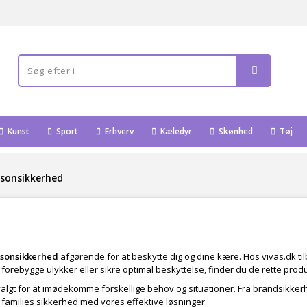
Kunst
Sport
Erhverv
Kæledyr
Skønhed
Tøj
rsonsikkerhed
sonsikkerhed
afgørende for at beskytte dig og dine kære. Hos vivas.dk til
rebygge ulykker eller sikre optimal beskyttelse, finder du de rette produ
algt for at imødekomme forskellige behov og situationer. Fra brandsikkerhe
n families sikkerhed med vores effektive løsninger.