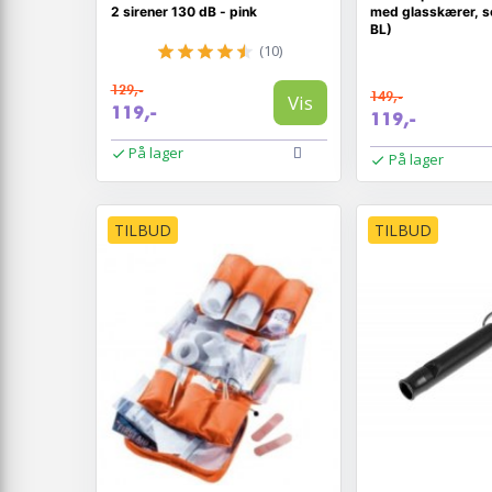
2 sirener 130 dB - pink
med glasskærer, s
BL)
(10)
129,-
149,-
Vis
119,-
119,-
På lager
På lager
TILBUD
TILBUD