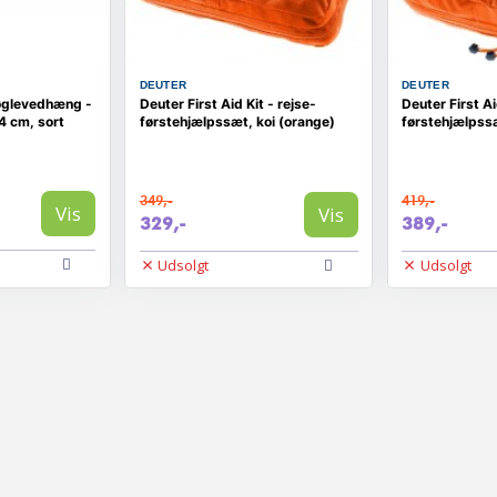
DEUTER
DEUTER
glevedhæng -
Deuter First Aid Kit - rejse-
Deuter First Ai
4 cm, sort
førstehjælpssæt, koi (orange)
førstehjælpssæ
349,-
419,-
Vis
Vis
329,-
389,-
Udsolgt
Udsolgt