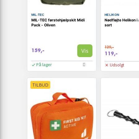
MIL-TEC
HELIKON
MIL-TEC førstehjælpskit Midi
Nødfløjte Helikon i
Pack - Oliven
sort
129,-
Vis
159,-
119,-
På lager
Udsolgt
TILBUD