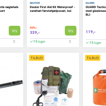
DEUTER
GUARD
le nøglehals
Deuter First Aid Kit Waterproof -
GUARD Tactica
sort
vandtæt førstehjælpssæt, koi
med glasknuse
BL)
439,-
Vis
Vis
119,-
329,-
På lager
På lager
TILBUD
TILBUD