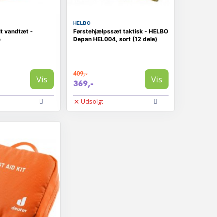
HELBO
it vandtæt -
Førstehjælpssæt taktisk - HELBO
e
Depan HEL004, sort (12 dele)
409,-
Vis
Vis
369,-
Udsolgt