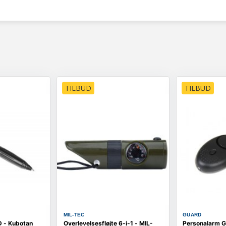
TILBUD
TILBUD
MIL-TEC
GUARD
 - Kubotan
Overlevelsesfløjte 6-i-1 - MIL-
Personalarm G