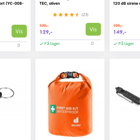
ort (YC-008-
TEC, oliven
120 dB sirene 
(23)
139,-
159,-
Vis
Vis
129,-
149,-
På lager
På lager