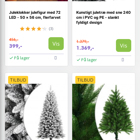
Juleklokker julefigur med 72
Kunstigt juletræ med sne 240
LED - 50 × 56 cm, flerfarvet
cm i PVC og PE - slankt
fyldigt design
(3)
456,-
1.379,-
Vis
Vis
399,-
1.369,-
På lager
På lager
TILBUD
TILBUD