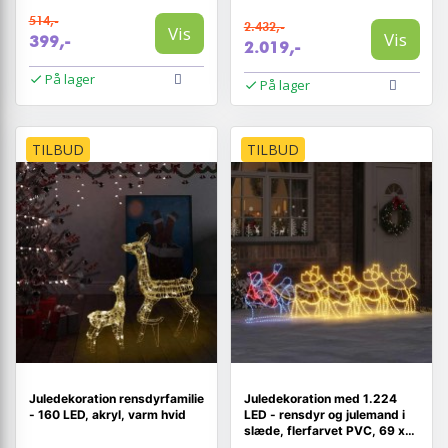
514,-
2.432,-
Vis
Vis
399,-
2.019,-
På lager
På lager
TILBUD
TILBUD
Juledekoration rensdyrfamilie
Juledekoration med 1.224
- 160 LED, akryl, varm hvid
LED - rensdyr og julemand i
slæde, flerfarvet PVC, 69 x
79 cm