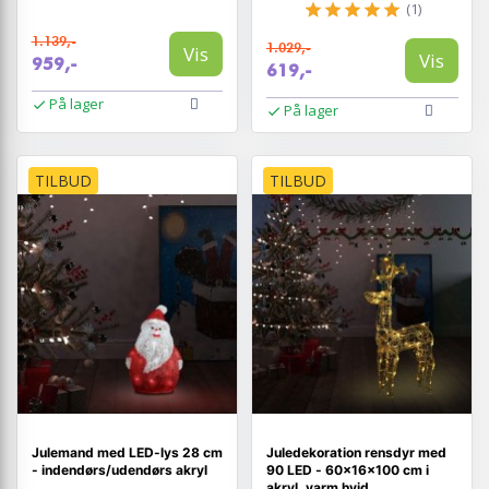
(1)
1.139,-
1.029,-
Vis
Vis
959,-
619,-
På lager
På lager
TILBUD
TILBUD
Julemand med LED-lys 28 cm
Juledekoration rensdyr med
- indendørs/udendørs akryl
90 LED - 60×16×100 cm i
akryl, varm hvid