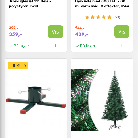
Julekuglesæt 111 dele -
Lyskæde med 600 LED - 60
polystyren, hvid
m, varm hvid, 8 effekter, IP44
(64)
399,-
544,-
Vis
Vis
359,-
489,-
På lager
På lager
TILBUD