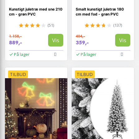
Kunstigt juletræ med sne 210
Smalt kunstigt juletræ 180
cm - grøn PVC
cm med fod - grøn PVC
(51)
(137)
1.158,-
404,-
Vis
Vis
889,-
359,-
På lager
På lager
TILBUD
TILBUD