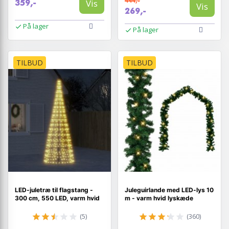
444,-
Vis
359,-
Vis
269,-
På lager
På lager
TILBUD
TILBUD
LED-juletræ til flagstang -
Juleguirlande med LED-lys 10
300 cm, 550 LED, varm hvid
m - varm hvid lyskæde
(5)
(360)