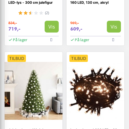
LED-lys - 300 cm julefigur
160 LED, 130 cm, akryl
(2)
834,-
969,-
Vis
Vis
719,-
609,-
På lager
På lager
TILBUD
TILBUD