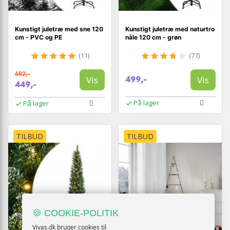
Kunstigt juletræ med sne 120
Kunstigt juletræ med naturtro
cm - PVC og PE
nåle 120 cm - grøn
(11)
(77)
682,-
Vis
Vis
499,-
449,-
På lager
På lager
TILBUD
TILBUD
🍪 COOKIE-POLITIK
Vivas.dk bruger cookies til