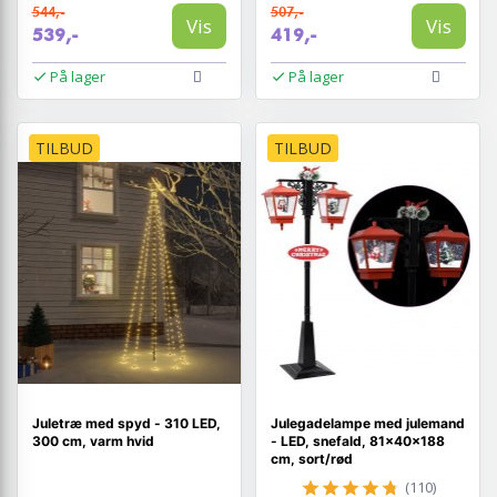
544,-
507,-
Vis
Vis
539,-
419,-
På lager
På lager
TILBUD
TILBUD
Juletræ med spyd - 310 LED,
Julegadelampe med julemand
300 cm, varm hvid
- LED, snefald, 81×40×188
cm, sort/rød
(110)