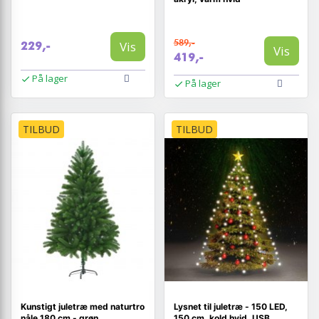
589,-
Vis
229,-
Vis
419,-
På lager
På lager
TILBUD
TILBUD
Kunstigt juletræ med naturtro
Lysnet til juletræ - 150 LED,
nåle 180 cm - grøn
150 cm, kold hvid, USB