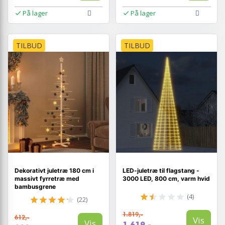
På lager
På lager
TILBUD
TILBUD
Dekorativt juletræ 180 cm i
LED-juletræ til flagstang -
massivt fyrretræ med
3000 LED, 800 cm, varm hvid
bambusgrene
(4)
(22)
1.819,-
612,-
Vis
Vis
1.619,-