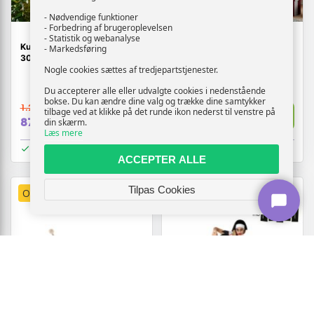
- Nødvendige funktioner
- Forbedring af brugeroplevelsen
- Statistik og webanalyse
Kunstigt smalt juletræ med
Metal juletræ med stativ 150
- Markedsføring
300 LED-lys - 240 cm
cm - pulverlakeret stål, sort
Nogle cookies sættes af tredjepartstjenester.
(3)
Du accepterer alle eller udvalgte cookies i nedenstående
bokse. Du kan ændre dine valg og trække dine samtykker
1.244,-
564,-
tilbage ved at klikke på det runde ikon nederst til venstre på
Vis
Vis
879,-
379,-
din skærm.
Læs mere
På lager
På lager
ACCEPTER ALLE
Tilpas Cookies
OUTLET
TILBUD
OUTLET
TILBUD