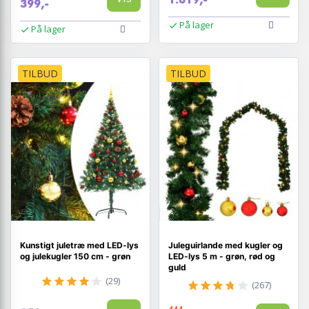
399,-
På lager
På lager
TILBUD
TILBUD
Kunstigt juletræ med LED-lys
Juleguirlande med kugler og
og julekugler 150 cm - grøn
LED-lys 5 m - grøn, rød og
guld
(29)
(267)