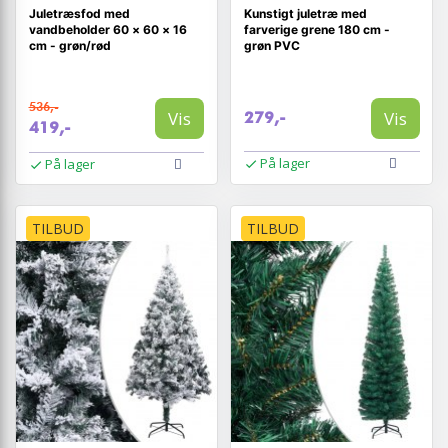
Juletræsfod med
Kunstigt juletræ med
vandbeholder 60 × 60 × 16
farverige grene 180 cm -
cm - grøn/rød
grøn PVC
536,-
Vis
Vis
279,-
419,-
På lager
På lager
TILBUD
TILBUD