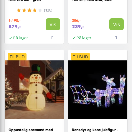
(128)
1.198,-
306,-
Vis
Vis
879,-
239,-
På lager
På lager
TILBUD
TILBUD
Oppustelig snemand med
Rensdyr og kane julefigur -