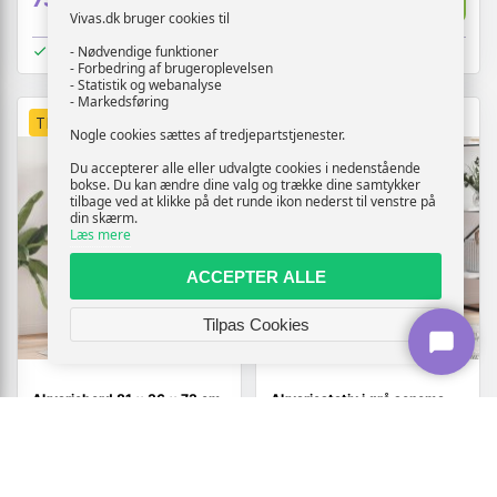
Vis
Vis
739,-
909,-
Vivas.dk bruger cookies til
På lager
På lager
- Nødvendige funktioner
- Forbedring af brugeroplevelsen
- Statistik og webanalyse
- Markedsføring
TILBUD
TILBUD
Nogle cookies sættes af tredjepartstjenester.
Du accepterer alle eller udvalgte cookies i nedenstående
bokse. Du kan ændre dine valg og trække dine samtykker
tilbage ved at klikke på det runde ikon nederst til venstre på
din skærm.
Læs mere
ACCEPTER ALLE
Tilpas Cookies
Akvariebord 81 × 36 × 73 cm
Akvariestativ i grå sonoma -
i konstrueret træ - hvid
konstrueret træ, 80×35×60
cm
(27)