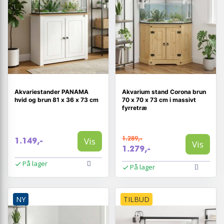
Akvariestander PANAMA
Akvarium stand Corona brun
hvid og brun 81 x 36 x 73 cm
70 x 70 x 73 cm i massivt
fyrretræ
1.289,-
Vis
1.149,-
Vis
1.279,-
På lager
På lager
NY
TILBUD