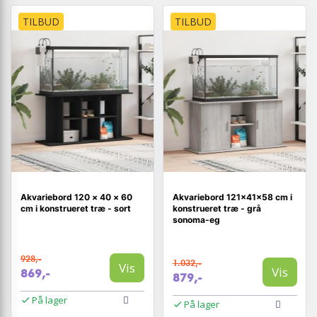
TILBUD
TILBUD
Akvariebord 120 × 40 × 60
Akvariebord 121×41×58 cm i
cm i konstrueret træ - sort
konstrueret træ - grå
sonoma-eg
928,-
1.032,-
Vis
Vis
869,-
879,-
På lager
På lager