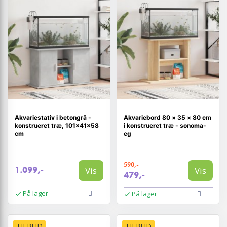
Akvariestativ i betongrå -
Akvariebord 80 × 35 × 80 cm
konstrueret træ, 101×41×58
i konstrueret træ - sonoma-
cm
eg
590,-
Vis
Vis
1.099,-
479,-
På lager
På lager
TILBUD
TILBUD