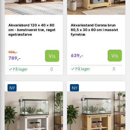
Akvariebord 120 × 40 × 60
Akvariestand Corona brun
cm - konstrueret træ, røget
60,5 x 30 x 60 cm i massivt
egetræsfarve
fyrretræ
904,-
Vis
Vis
639,-
789,-
På lager
På lager
NY
NY