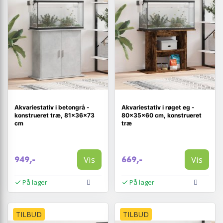
Akvariestativ i betongrå -
Akvariestativ i røget eg -
konstrueret træ, 81×36×73
80×35×60 cm, konstrueret
cm
træ
Vis
Vis
949,-
669,-
På lager
På lager
TILBUD
TILBUD