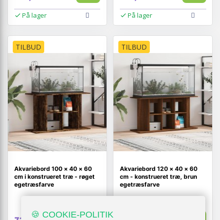
På lager
På lager
TILBUD
TILBUD
Akvariebord 100 × 40 × 60
Akvariebord 120 × 40 × 60
cm i konstrueret træ - røget
cm - konstrueret træ, brun
egetræsfarve
egetræsfarve
🍪 COOKIE-POLITIK