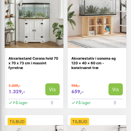
Akvariestand Corona hvid 70
Akvariestativ i sonoma eg
x 70 x 73 cm i massivt
120 × 40 × 60 cm -
fyrretræ
konstrueret træ
1.339,-
956,-
Vis
Vis
1.329,-
659,-
På lager
På lager
TILBUD
TILBUD