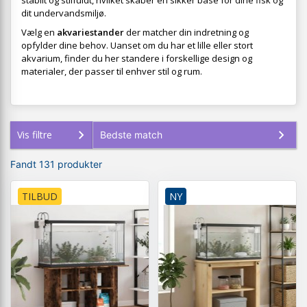
stabilt og stilfuldt, hvilket skaber en sikker base for dine fisk og
dit undervandsmiljø.
Vælg en
akvariestander
der matcher din indretning og
opfylder dine behov. Uanset om du har et lille eller stort
akvarium, finder du her standere i forskellige design og
materialer, der passer til enhver stil og rum.
Vis filtre
Fandt 131 produkter
TILBUD
NY