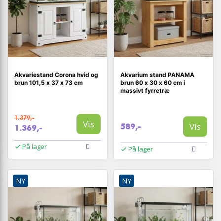
Akvariestand Corona hvid og
Akvarium stand PANAMA
brun 101,5 x 37 x 73 cm
brun 60 x 30 x 60 cm i
massivt fyrretræ
1.379,-
Vis
Vis
589,-
1.369,-
På lager
På lager
NY
NY