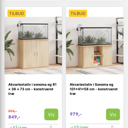
TILBUD
TILBUD
Akvariestativ i sonoma eg 81
Akvariestativ i Sonoma eg
× 36 × 73 cm - konstrueret
101×41×58 cm - konstrueret
træ
træ
894,-
Vis
Vis
979,-
849,-
På lager
På lager