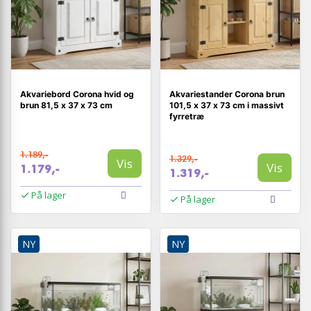
Akvariebord Corona hvid og
Akvariestander Corona brun
brun 81,5 x 37 x 73 cm
101,5 x 37 x 73 cm i massivt
fyrretræ
1.189,-
1.329,-
Vis
Vis
1.179,-
1.319,-
På lager
På lager
NY
NY