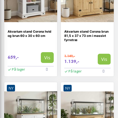
Akvarium stand Corona hvid
Akvarium stand Corona brun
og brun 60 x 30 x 60 cm
81,5 x 37 x 73 cm i massivt
fyrretræ
1.149,-
Vis
659,-
Vis
1.139,-
På lager
På lager
NY
NY