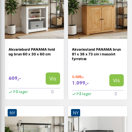
Akvariebord PANAMA hvid
Akvariestand PANAMA brun
og brun 60 x 30 x 60 cm
81 x 36 x 73 cm i massivt
fyrretræ
1.109,-
Vis
609,-
Vis
1.099,-
På lager
På lager
NY
NY