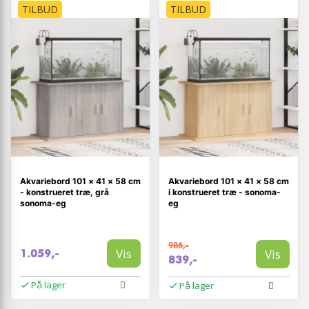
TILBUD
TILBUD
Akvariebord 101 × 41 × 58 cm
Akvariebord 101 × 41 × 58 cm
- konstrueret træ, grå
i konstrueret træ - sonoma-
sonoma-eg
eg
986,-
Vis
Vis
1.059,-
839,-
På lager
På lager