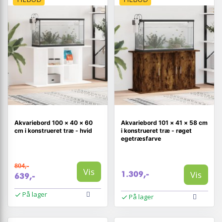
Akvariebord 100 × 40 × 60
Akvariebord 101 × 41 × 58 cm
cm i konstrueret træ - hvid
i konstrueret træ - røget
egetræsfarve
804,-
Vis
Vis
1.309,-
639,-
På lager
På lager