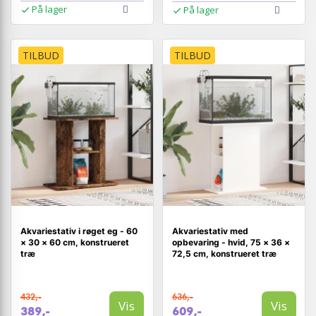
På lager
På lager
TILBUD
TILBUD
Akvariestativ i røget eg - 60
Akvariestativ med
× 30 × 60 cm, konstrueret
opbevaring - hvid, 75 × 36 ×
træ
72,5 cm, konstrueret træ
432,-
636,-
Vis
Vis
389,-
609,-