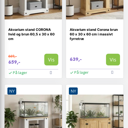
Akvarium stand CORONA
Akvarium stand Corona brun
hvid og brun 60,5 x 30 x 60
60 x 30 x 60 cm i massivt
cm
fyrretræ
669,-
Vis
Vis
639,-
659,-
På lager
På lager
NY
NY