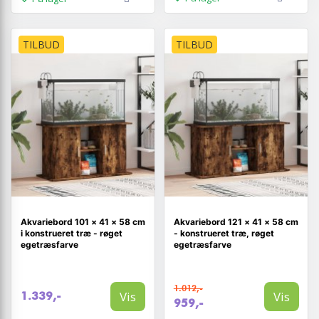
TILBUD
TILBUD
Akvariebord 101 × 41 × 58 cm
Akvariebord 121 × 41 × 58 cm
i konstrueret træ - røget
- konstrueret træ, røget
egetræsfarve
egetræsfarve
1.012,-
Vis
Vis
1.339,-
959,-