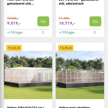
galvaniseret stål,
stål, sølv/antracit
sølv/antracit
10.666,-
11.444,-
Vis
Vis
9.519,-
10.719,-
På lager
På lager
TILBUD
TILBUD
Voliere 418×414×212 cm i
Voliere med udvidelse