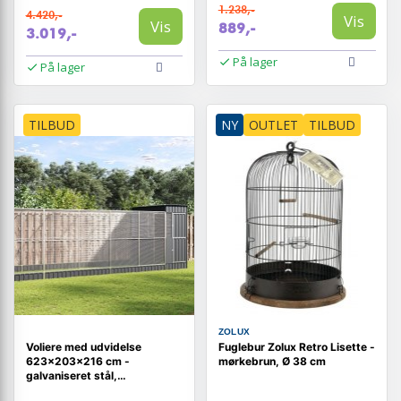
1.238,-
4.420,-
Vis
Vis
889,-
3.019,-
På lager
På lager
TILBUD
NY
OUTLET
TILBUD
ZOLUX
Voliere med udvidelse
Fuglebur Zolux Retro Lisette -
623×203×216 cm -
mørkebrun, Ø 38 cm
galvaniseret stål,
sølv/antracit