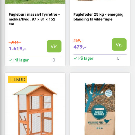
Fuglebur i massivt fyrretræ -
Fuglefoder 25 kg - energirig
mokka/hvid, 97 × 81 × 152
blanding til vilde fugle
cm
569,-
1.944,-
Vis
Vis
479,-
1.619,-
På lager
På lager
TILBUD