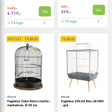
639,-
9.322,-
Vis
Vis
529,-
6.719,-
På lager
På lager
OUTLET
TILBUD
TILBUD
ZOLUX
ZOLUX
Fuglebur Zolux Retro Lisette -
Fuglebur ZOLUX Neo Jili H80
mørkebrun, Ø 38 cm
- grå