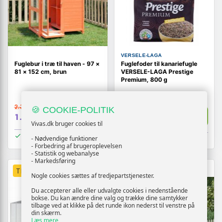
VERSELE-LAGA
Fuglebur i træ til haven - 97 ×
Fuglefoder til kanariefugle
81 × 152 cm, brun
VERSELE-LAGA Prestige
Premium, 800 g
2.394,-
🍪 COOKIE-POLITIK
129,-
Vis
Vis
1.819,-
119,-
Vivas.dk bruger cookies til
På lager
På lager
- Nødvendige funktioner
- Forbedring af brugeroplevelsen
- Statistik og webanalyse
- Markedsføring
TILBUD
TILBUD
Nogle cookies sættes af tredjepartstjenester.
Du accepterer alle eller udvalgte cookies i nedenstående
bokse. Du kan ændre dine valg og trække dine samtykker
tilbage ved at klikke på det runde ikon nederst til venstre på
din skærm.
Læs mere