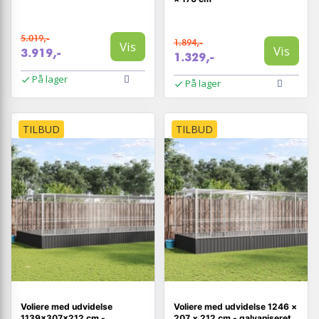
5.019,-
1.894,-
Vis
Vis
3.919,-
1.329,-
På lager
På lager
TILBUD
TILBUD
Voliere med udvidelse
Voliere med udvidelse 1246 ×
1139×307×212 cm -
207 × 212 cm - galvaniseret