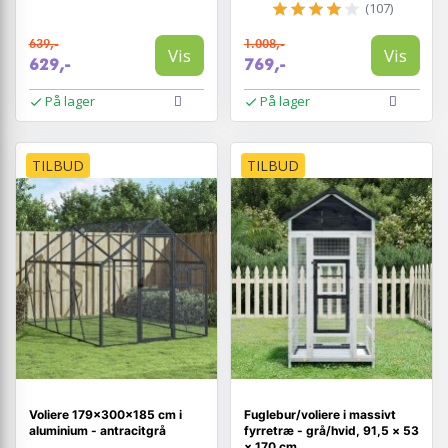
(107)
639,-
1.008,-
Vis
Vis
629,-
769,-
På lager
På lager
TILBUD
TILBUD
Voliere 179×300×185 cm i
Fuglebur/voliere i massivt
aluminium - antracitgrå
fyrretræ - grå/hvid, 91,5 × 53
× 170 cm