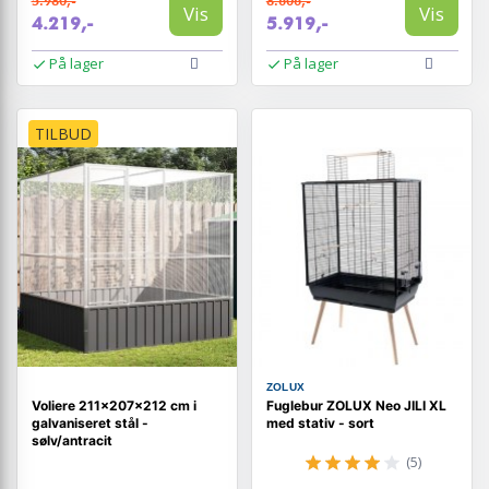
5.980,-
8.606,-
Vis
Vis
4.219,-
5.919,-
På lager
På lager
TILBUD
ZOLUX
Voliere 211×207×212 cm i
Fuglebur ZOLUX Neo JILI XL
galvaniseret stål -
med stativ - sort
sølv/antracit
(5)