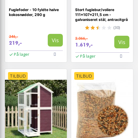
Fuglefoder - 10 fyldte halve
Stort fuglebur/voliere
kokosnødder, 290 g
111×107×211,5 cm -
galvaniseret stål, antracitgrå
(30)
346,-
2.066,-
Vis
Vis
219,-
1.619,-
På lager
På lager
TILBUD
TILBUD