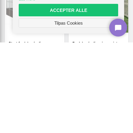
ACCEPTER ALLE
Tilpas Cookies
Stort fuglebur/voliere
Fuglebur/voliere i massivt
302,5×324,5×211,5 cm -
fyrretræ - 91,5 × 53 × 170
galvaniseret stål, grå
cm, mokka/hvid
5.294,-
1.568,-
Vis
Vis
3.719,-
1.319,-
På lager
På lager
TILBUD
TILBUD