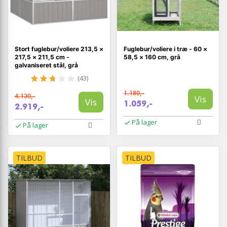
Stort fuglebur/voliere 213,5 ×
Fuglebur/voliere i træ - 60 ×
217,5 × 211,5 cm -
58,5 × 160 cm, grå
galvaniseret stål, grå
(43)
1.180,-
4.130,-
Vis
Vis
1.059,-
2.919,-
På lager
På lager
TILBUD
TILBUD