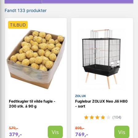
Fandt 133 produkter
TILBUD
ZOLUX
Fedtkugler til vilde fugle -
Fuglebur ZOLUX Neo Jili H80
200 stk. á 90 g
- sort
(104)
579,-
898,-
Vis
Vis
379,-
769,-