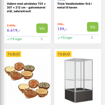
Voliere med udvidelse 725 ×
Trixie Vandbeholder Grå i
307 × 212 cm - galvaniseret
metal til haven
stål, sølv/antracit
194,-
7.594,-
Vis
Vis
159,-
6.619,-
På lager
På lager
TILBUD
TILBUD