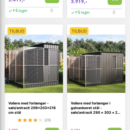
3.919,-
På lager
På lager
TILBUD
TILBUD
Voliere med forlænger -
Voliere med forlænger i
sølv/antracit 209×203×216
galvaniseret stål -
cm stål
sølv/antracit 290 × 303 × 216
cm
(20)