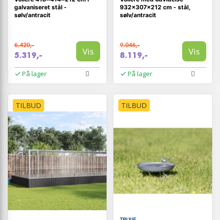
galvaniseret stål -
932×307×212 cm - stål,
sølv/antracit
sølv/antracit
6.420,-
9.046,-
Vis
Vis
5.319,-
8.119,-
På lager
På lager
TILBUD
TILBUD
TRIXIE