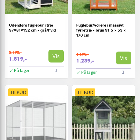
Udendørs fuglebur i træ
Fuglebur/voliere i massivt
97×81×152 cm - grå/hvid
fyrretræ - brun 91,5 × 53 ×
170 cm
2.198,-
1.690,-
Vis
Vis
1.819,-
1.239,-
På lager
På lager
TILBUD
TILBUD