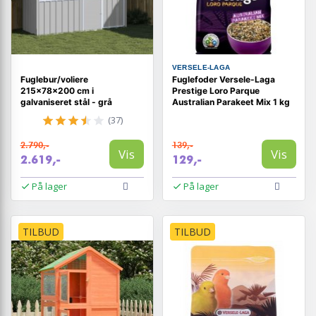
VERSELE-LAGA
Fuglebur/voliere
Fuglefoder Versele-Laga
215×78×200 cm i
Prestige Loro Parque
galvaniseret stål - grå
Australian Parakeet Mix 1 kg
(37)
2.790,-
139,-
Vis
Vis
2.619,-
129,-
På lager
På lager
TILBUD
TILBUD