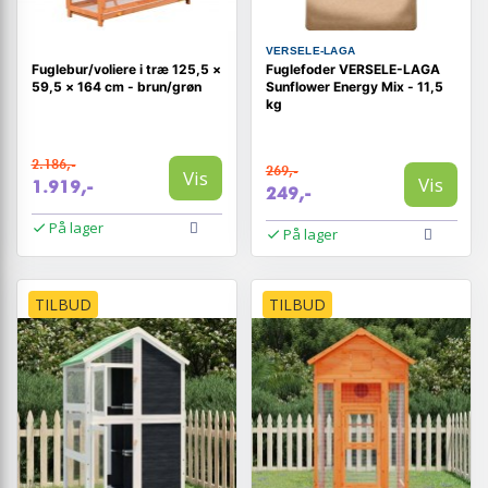
VERSELE-LAGA
Fuglebur/voliere i træ 125,5 ×
Fuglefoder VERSELE-LAGA
59,5 × 164 cm - brun/grøn
Sunflower Energy Mix - 11,5
kg
2.186,-
269,-
Vis
Vis
1.919,-
249,-
På lager
På lager
TILBUD
TILBUD