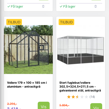
På lager
På lager
TILBUD
TILBUD
Voliere 179 × 100 × 185 cm i
Stort fuglebur/voliere
aluminium - antracitgrå
302,5×324,5×211,5 cm -
galvaniseret stål, antracitgrå
(14)
3.394,-
5.804,-
Vis
Vis
2.419,-