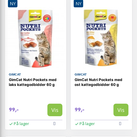
NY
NY
GIMCAT
GIMCAT
GimCat Nutri Pockets med
GimCat Nutri Pockets med
laks kattegodbidder 60 g
ost kattegodbidder 60 g
Vis
Vis
99,-
99,-
På lager
På lager