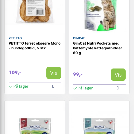
PETITTO
GIMCAT
PETITTO tørret okseøre Mono
GimCat Nutri Pockets med
- hundegodbid, 5 stk
kattemynte kattegodbidder
60 g
Vis
109,-
Vis
99,-
På lager
På lager