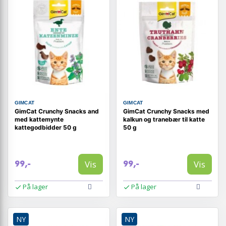
GIMCAT
GIMCAT
GimCat Crunchy Snacks and
GimCat Crunchy Snacks med
med kattemynte
kalkun og tranebær til katte
kattegodbidder 50 g
50 g
Vis
Vis
99,-
99,-
På lager
På lager
NY
NY