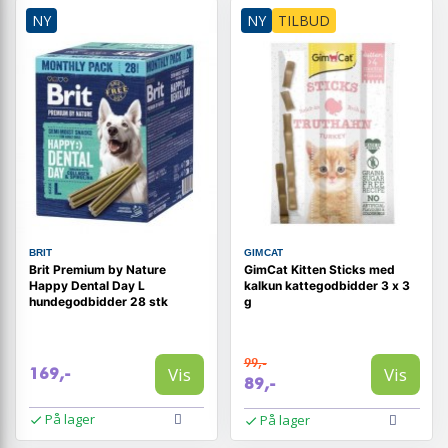
NY
NY
TILBUD
BRIT
GIMCAT
Brit Premium by Nature
GimCat Kitten Sticks med
Happy Dental Day L
kalkun kattegodbidder 3 x 3
hundegodbidder 28 stk
g
99,-
Vis
Vis
169,-
89,-
På lager
På lager