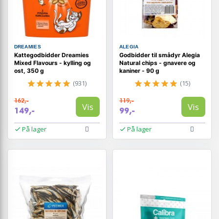
DREAMIES
ALEGIA
Kattegodbidder Dreamies
Godbidder til smådyr Alegia
Mixed Flavours - kylling og
Natural chips - gnavere og
ost, 350 g
kaniner - 90 g
(931)
(15)
162,-
119,-
Vis
Vis
149,-
99,-
På lager
På lager