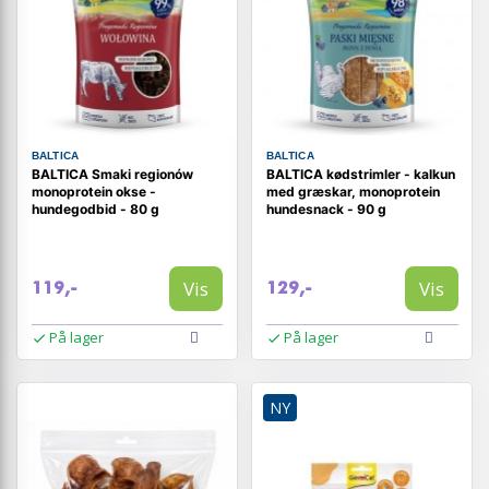
BALTICA
BALTICA
BALTICA Smaki regionów
BALTICA kødstrimler - kalkun
monoprotein okse -
med græskar, monoprotein
hundegodbid - 80 g
hundesnack - 90 g
Vis
Vis
119,-
129,-
På lager
På lager
NY