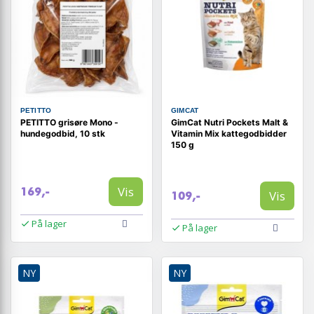
PETITTO
GIMCAT
PETITTO grisøre Mono -
GimCat Nutri Pockets Malt &
hundegodbid, 10 stk
Vitamin Mix kattegodbidder
150 g
Vis
169,-
Vis
109,-
På lager
På lager
NY
NY