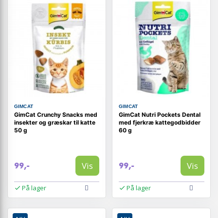
GIMCAT
GIMCAT
GimCat Crunchy Snacks med
GimCat Nutri Pockets Dental
insekter og græskar til katte
med fjerkræ kattegodbidder
50 g
60 g
Vis
Vis
99,-
99,-
På lager
På lager