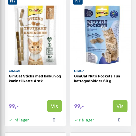
NY
NY
GIMCAT
GIMCAT
GimCat Sticks med kalkun og
GimCat Nutri Pockets Tun
kanin til katte 4 stk
kattegodbidder 60 g
Vis
Vis
99,-
99,-
På lager
På lager