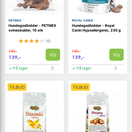
PETMEX
ROYAL CANIN
Hundegodbidder - PETMEX
Hundegodbidder - Royal
svineskulder, 10 stk
Canin Hypoallergenic, 230 g
(6)
149,-
149,-
Vis
Vis
139,-
139,-
På lager
På lager
TILBUD
TILBUD