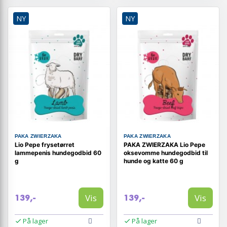
NY
NY
PAKA ZWIERZAKA
PAKA ZWIERZAKA
Lio Pepe frysetørret
PAKA ZWIERZAKA Lio Pepe
lammepenis hundegodbid 60
oksevomme hundegodbid til
g
hunde og katte 60 g
Vis
Vis
139,-
139,-
På lager
På lager