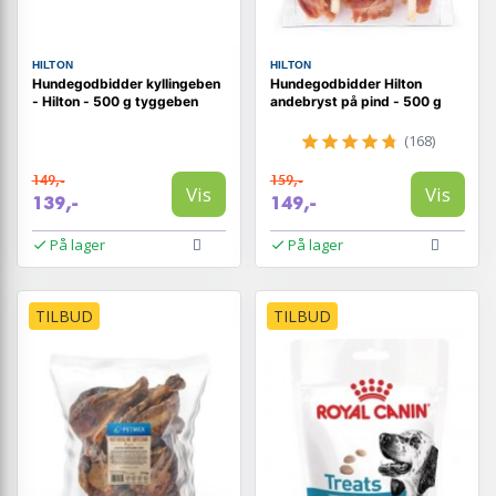
HILTON
HILTON
Hundegodbidder kyllingeben
Hundegodbidder Hilton
- Hilton - 500 g tyggeben
andebryst på pind - 500 g
(168)
149,-
159,-
Vis
Vis
139,-
149,-
På lager
På lager
TILBUD
TILBUD