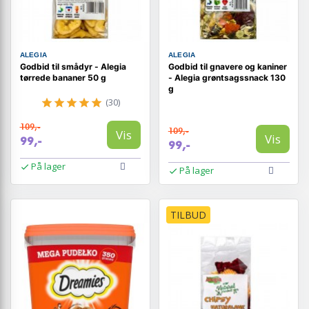
ALEGIA
ALEGIA
Godbid til smådyr - Alegia
Godbid til gnavere og kaniner
tørrede bananer 50 g
- Alegia grøntsagssnack 130
g
(30)
109,-
109,-
Vis
Vis
99,-
99,-
På lager
På lager
TILBUD