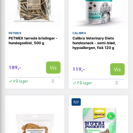
PETMEX
CALIBRA
PETMEX tørrede brislinger -
Calibra Veterinary Diets
hundegodbid, 500 g
hundesnack - semi-blød,
hypoallergen, fisk 120 g
Vis
189,-
Vis
119,-
På lager
På lager
NY