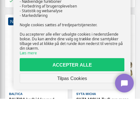
På lager
På lager
- Nødvendige funktioner
- Forbedring af brugeroplevelsen
- Statistik og webanalyse
- Markedsføring
NY
NY
Nogle cookies sættes af tredjepartstjenester.
Du accepterer alle eller udvalgte cookies i nedenstående
bokse. Du kan ændre dine valg og trække dine samtykker
tilbage ved at klikke på det runde ikon nederst til venstre på
din skærm.
Læs mere
ACCEPTER ALLE
Tilpas Cookies
BALTICA
SYTA MICHA
BALTICA kødbidder med
SYTA MICHA TrufLove mono
kanin og gulerod Mono
tyggeben til hund 13,5 cm
hundegodbid 90 g
Vis
109,-
Vis
109,-