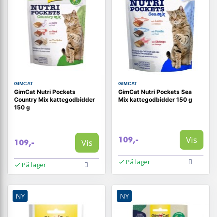
GIMCAT
GIMCAT
GimCat Nutri Pockets
GimCat Nutri Pockets Sea
Country Mix kattegodbidder
Mix kattegodbidder 150 g
150 g
Vis
109,-
Vis
109,-
På lager
På lager
NY
NY