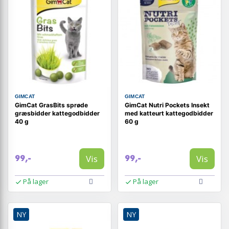
GIMCAT
GIMCAT
GimCat GrasBits sprøde
GimCat Nutri Pockets Insekt
græsbidder kattegodbidder
med katteurt kattegodbidder
40 g
60 g
Vis
Vis
99,-
99,-
På lager
På lager
NY
NY