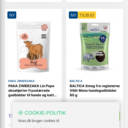
NY
NY
TILBUD
PAKA ZWIERZAKA
BALTICA
PAKA ZWIERZAKA Lio Pepe
BALTICA Smag fra regionerne
oksehjerter frysetørrede
Vildt Mono hundegodbidder
godbidder til hunde og katte
80 g
60 g
🍪 COOKIE-POLITIK
129,-
Vis
Vis
139,-
119,-
Vivas.dk bruger cookies til