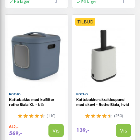
På lager
På lager
TILBUD
ROTHO
ROTHO
Kattebakke med kulfilter
Kattebakke-skraldespand
rotho Biala XL - blå
med skovl - Rotho Biala, hvid
(110)
(250)
642,-
Vis
Vis
139,-
569,-