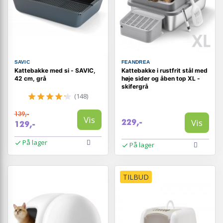
SAVIC
FEANDREA
Kattebakke med si - SAVIC,
Kattebakke i rustfrit stål med
42 cm, grå
høje sider og åben top XL -
skifergrå
(148)
139,-
Vis
Vis
229,-
129,-
På lager
På lager
TILBUD