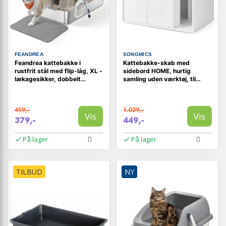
FEANDREA
SONGMICS
Feandrea kattebakke i
Kattebakke-skab med
rustfrit stål med flip-låg, XL -
sidebord HOME, hurtig
lækagesikker, dobbelt
samling uden værktøj, til
indgang, inkl. skovl, børste
store katte, push-to-open
og måtte - cappuccino beige
låger, minimalistisk sofabord,
Snehvid (PCL013W01)
459,-
1.029,-
Vis
Vis
379,-
449,-
På lager
På lager
TILBUD
NY