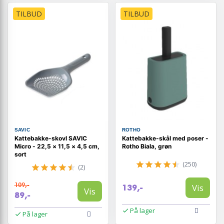
TILBUD
TILBUD
SAVIC
ROTHO
Kattebakke-skovl SAVIC
Kattebakke-skål med poser -
Micro - 22,5 × 11,5 × 4,5 cm,
Rotho Biala, grøn
sort
(250)
(2)
109,-
Vis
139,-
Vis
89,-
På lager
På lager