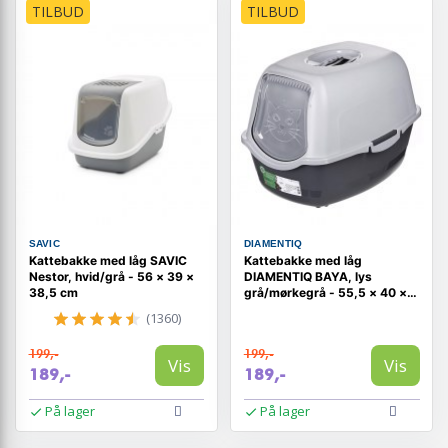
TILBUD
TILBUD
SAVIC
DIAMENTIQ
Kattebakke med låg SAVIC
Kattebakke med låg
Nestor, hvid/grå - 56 × 39 ×
DIAMENTIQ BAYA, lys
38,5 cm
grå/mørkegrå - 55,5 × 40 ×
38,7 cm
(1360)
199,-
199,-
Vis
Vis
189,-
189,-
På lager
På lager