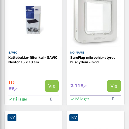
SAVIC
NO NAME
Kattebakke-filter kul - SAVIC
SureFlap mikrochip-styret
Nestor 15 × 10 cm
husdyrlem - hvid
119,-
Vis
Vis
2.119,-
99,-
På lager
På lager
NY
NY