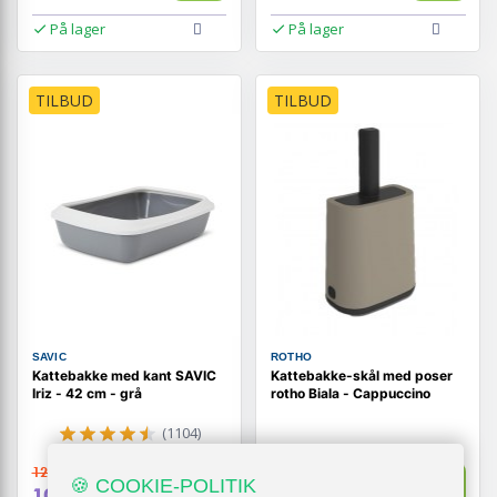
På lager
På lager
TILBUD
TILBUD
SAVIC
ROTHO
Kattebakke med kant SAVIC
Kattebakke-skål med poser
Iriz - 42 cm - grå
rotho Biala - Cappuccino
(1104)
129,-
Vis
Vis
139,-
🍪 COOKIE-POLITIK
109,-