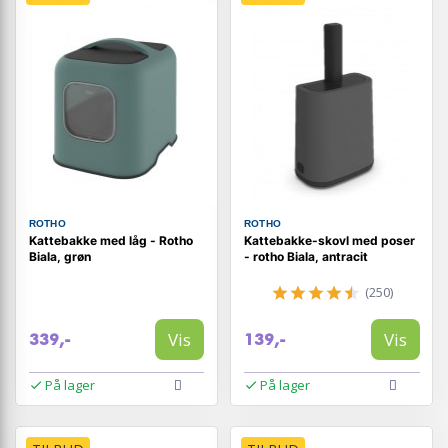
ROTHO
ROTHO
Kattebakke med låg - Rotho
Kattebakke-skovl med poser
Biala, grøn
- rotho Biala, antracit
(250)
Vis
Vis
339,-
139,-
På lager
På lager