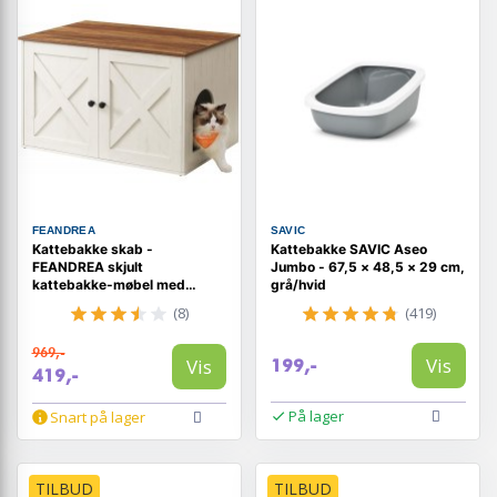
FEANDREA
SAVIC
Kattebakke skab -
Kattebakke SAVIC Aseo
FEANDREA skjult
Jumbo - 67,5 × 48,5 × 29 cm,
kattebakke-møbel med
grå/hvid
aftagelig skillevæg,
(8)
(419)
indendørs
kattehus/sidebord, 80 × 53 ×
969,-
50 cm, honningbrun & rustik
Vis
Vis
199,-
hvid
419,-
På lager
Snart på lager
TILBUD
TILBUD