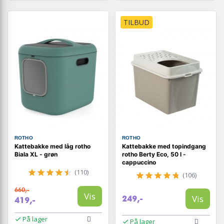
TILBUD
ROTHO
ROTHO
Kattebakke med låg rotho
Kattebakke med topindgang
Biala XL - grøn
rotho Berty Eco, 50 l -
cappuccino
(110)
(106)
660,-
Vis
Vis
249,-
419,-
På lager
På lager