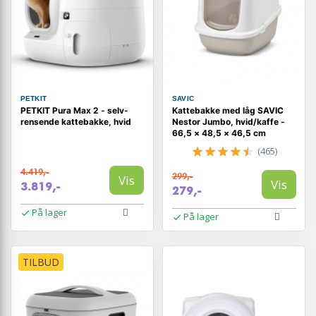
PETKIT
SAVIC
PETKIT Pura Max 2 - selv-
Kattebakke med låg SAVIC
rensende kattebakke, hvid
Nestor Jumbo, hvid/kaffe -
66,5 × 48,5 × 46,5 cm
(465)
4.419,-
299,-
Vis
Vis
3.819,-
279,-
På lager
På lager
TILBUD