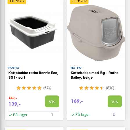
TILBUD
TILBUD
ROTHO
ROTHO
Kattebakke rotho Bonnie Eco,
Kattebakke med låg - Rotho
30 l - sort
Bailey, beige
(574)
(830)
149,-
Vis
Vis
169,-
139,-
På lager
På lager