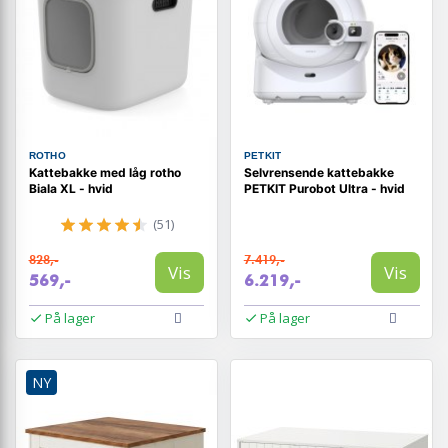
ROTHO
PETKIT
Kattebakke med låg rotho
Selvrensende kattebakke
Biala XL - hvid
PETKIT Purobot Ultra - hvid
(51)
828,-
7.419,-
Vis
Vis
569,-
6.219,-
På lager
På lager
NY