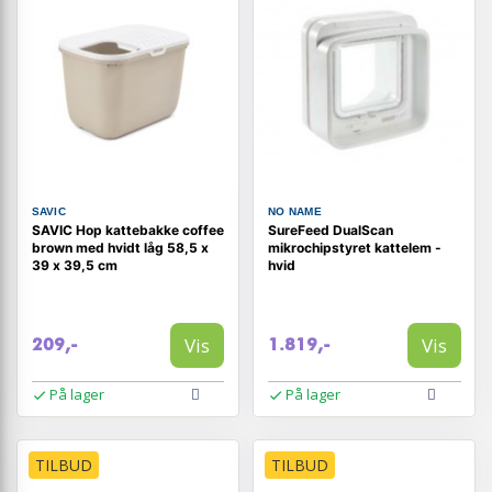
SAVIC
NO NAME
SAVIC Hop kattebakke coffee
SureFeed DualScan
brown med hvidt låg 58,5 x
mikrochipstyret kattelem -
39 x 39,5 cm
hvid
Vis
Vis
209,-
1.819,-
På lager
På lager
TILBUD
TILBUD