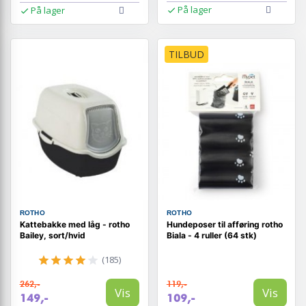
På lager
På lager
TILBUD
ROTHO
ROTHO
Kattebakke med låg - rotho
Hundeposer til afføring rotho
Bailey, sort/hvid
Biala - 4 ruller (64 stk)
(185)
262,-
119,-
Vis
Vis
149,-
109,-