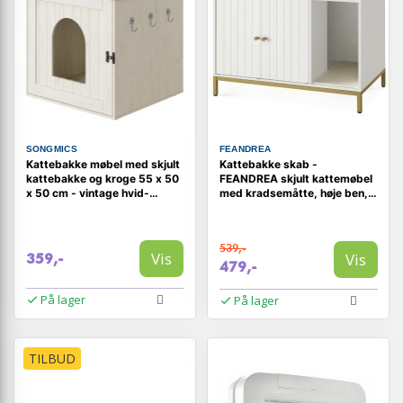
SONGMICS
FEANDREA
Kattebakke møbel med skjult
Kattebakke skab -
kattebakke og kroge 55 x 50
FEANDREA skjult kattemøbel
x 50 cm - vintage hvid-
med kradsemåtte, høje ben,
honningbrun
sidebord, 80 × 50 × 55 cm,
hvid/guld
539,-
Vis
Vis
359,-
479,-
På lager
På lager
TILBUD