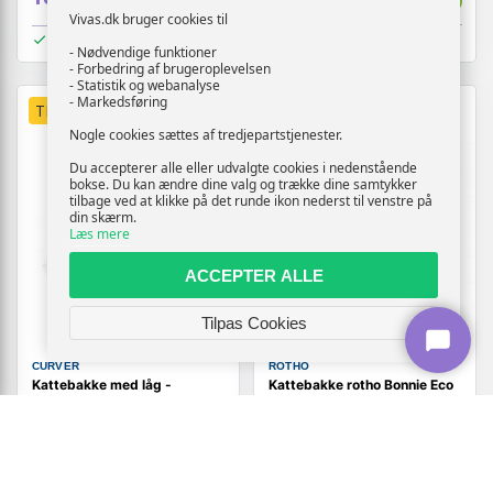
Vivas.dk bruger cookies til
På lager
På lager
- Nødvendige funktioner
- Forbedring af brugeroplevelsen
- Statistik og webanalyse
- Markedsføring
TILBUD
TILBUD
Nogle cookies sættes af tredjepartstjenester.
Du accepterer alle eller udvalgte cookies i nedenstående
bokse. Du kan ændre dine valg og trække dine samtykker
tilbage ved at klikke på det runde ikon nederst til venstre på
din skærm.
Læs mere
ACCEPTER ALLE
Tilpas Cookies
CURVER
ROTHO
Kattebakke med låg -
Kattebakke rotho Bonnie Eco
CURVER, sort
Green - 30 l, grøn
(2028)
(574)
389,-
149,-