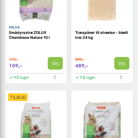
ZOLUX
Smådyrsstrø ZOLUX
Træspåner til strøelse - blødt
Chambiose Nature 10 l
træ 24 kg
119,-
499,-
Vis
Vis
109,-
489,-
På lager
På lager
TILBUD