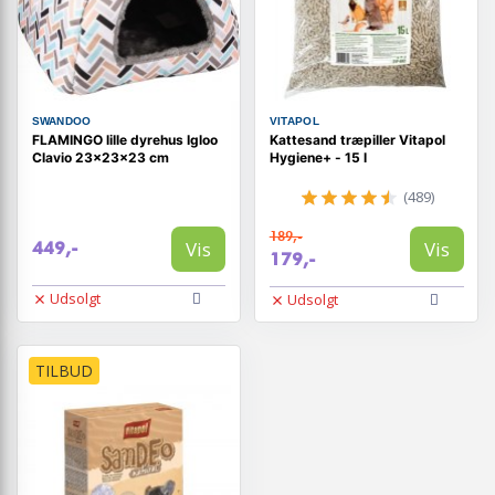
SWANDOO
VITAPOL
FLAMINGO lille dyrehus Igloo
Kattesand træpiller Vitapol
Clavio 23x23x23 cm
Hygiene+ - 15 l
(489)
189,-
Vis
Vis
449,-
179,-
Udsolgt
Udsolgt
TILBUD