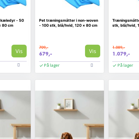
 kæledyr - 50
Pet træningsmåtter i non-woven
Træningsmåtter
 × 80 cm
- 100 stk, blå/hvid, 120 × 80 cm
stk, blå/hvid,
709,-
1.089,-
Vis
Vis
679,-
1.079,-
På lager
På lager