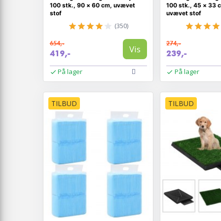
100 stk., 90 × 60 cm, uvævet
100 stk., 45 × 33 c
stof
uvævet stof
(350)
654,-
274,-
Vis
419,-
239,-
På lager
På lager
TILBUD
TILBUD