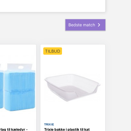
TILBUD
TRIXIE
ag til kæledyr -
Trixie bakke i plastik til kat