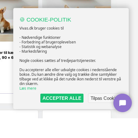
🍪 COOKIE-POLITIK
Vivas.dk bruger cookies til
- Nødvendige funktioner
- Forbedring af brugeroplevelsen
- Statistik og webanalyse
- Markedsføring
 til kæledyr, 100
Træningspuder til kæledyr - 200
d, 90 × 60 cm
stk, sort/hvid, 90 × 60 cm
Nogle cookies sættes af tredjepartstjenester.
Du accepterer alle eller udvalgte cookies i nedenstående
bokse. Du kan ændre dine valg og trække dine samtykker
tilbage ved at klikke på det runde ikon nederst til venstre på
729,-
Vis
Vis
din skærm.
579,-
Læs mere
På lager
ACCEPTER ALLE
Tilpas Cookies