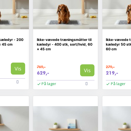
kæledyr - 200
Ikke-vævede træningsmåtter til
Ikke-vævede t
 × 45 cm
kæledyr - 400 stk, sort/hvid, 60
kæledyr 50 stk
× 45 cm
60 cm
769,-
279,-
Vis
Vis
629,-
219,-
På lager
På lager