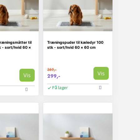
ræningsmåtter til
Træningspuder til kæledyr 100
 - sort/hvid 60 ×
stk - sort/hvid 60 × 60 cm
369,-
Vis
Vis
299,-
På lager