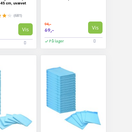
× 45 cm, uvævet
(681)
94,-
Vis
Vis
69,-
På lager