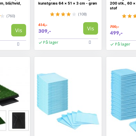
m, blå/hvid,
kunstgræs 64 × 51 × 3 cm - grøn
200 stk., 60 
stof
(108)
(760)
414,-
700,-
Vis
Vis
309,-
499,-
På lager
På lager