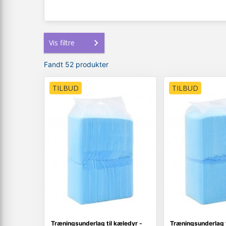
Vis filtre
Fandt 52 produkter
TILBUD
TILBUD
Træningsunderlag til kæledyr -
Træningsunderlag t