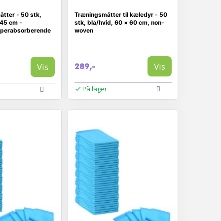
tter - 50 stk,
Træningsmåtter til kæledyr - 50
 45 cm -
stk, blå/hvid, 60 × 60 cm, non-
uperabsorberende
woven
Vis
Vis
289,-
På lager