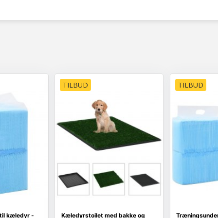
TILBUD
TILBUD
il kæledyr -
Kæledyrstoilet med bakke og
Træningsunderl