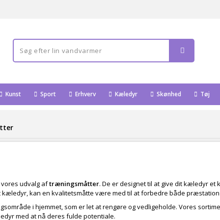
Kunst
Sport
Erhverv
Kæledyr
Skønhed
Tøj
tter
 vores udvalg af
træningsmåtter
. De er designet til at give dit kæledyr e
t kæledyr, kan en kvalitetsmåtte være med til at forbedre både præstation
ngsområde i hjemmet, som er let at rengøre og vedligeholde. Vores sortimen
ledyr med at nå deres fulde potentiale.