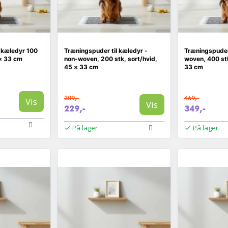
 kæledyr 100
Træningspuder til kæledyr -
Træningspuder 
 × 33 cm
non‑woven, 200 stk, sort/hvid,
woven, 400 stk
45 × 33 cm
33 cm
309,-
469,-
Vis
Vis
229,-
349,-
På lager
På lager