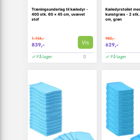
Træningsunderlag til kæledyr -
Kæledyrstoilet me
400 stk. 60 × 45 cm, uvævet
kunstgræs - 2 stk.
stof
cm, grøn
1.156,-
982,-
Vis
839,-
629,-
På lager
På lager