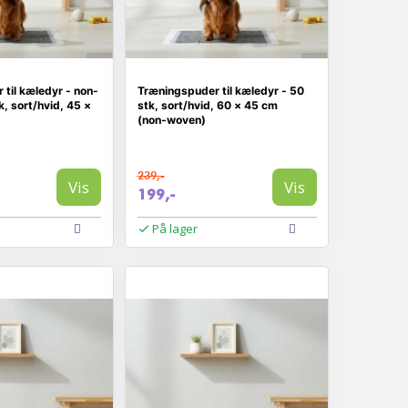
til kæledyr - non-
Træningspuder til kæledyr - 50
, sort/hvid, 45 ×
stk, sort/hvid, 60 × 45 cm
(non‑woven)
239,-
Vis
Vis
199,-
På lager