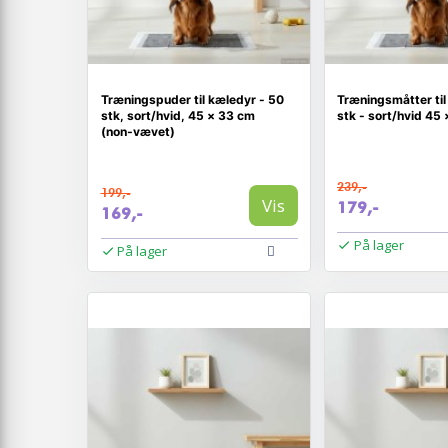
Træningspuder til kæledyr - 50
Træningsmåtter til
stk, sort/hvid, 45 × 33 cm
stk - sort/hvid 45
(non‑vævet)
239,-
199,-
Vis
179,-
169,-
På lager
På lager