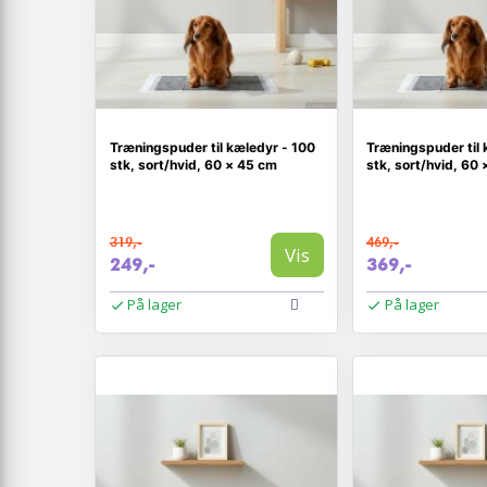
Træningspuder til kæledyr - 100
Træningspuder til 
stk, sort/hvid, 60 × 45 cm
stk, sort/hvid, 60
319,-
469,-
Vis
249,-
369,-
På lager
På lager