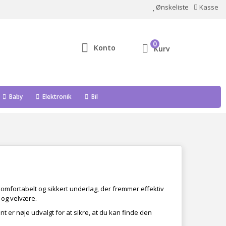
Ønskeliste
Kasse
0
Konto
Kurv
Baby
Elektronik
Bil
t komfortabelt og sikkert underlag, der fremmer effektiv
 og velvære.
t er nøje udvalgt for at sikre, at du kan finde den