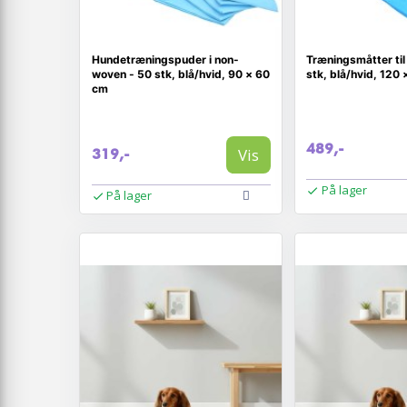
Hundetræningspuder i non-
Træningsmåtter til
woven - 50 stk, blå/hvid, 90 × 60
stk, blå/hvid, 120
cm
489,-
Vis
319,-
På lager
På lager