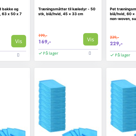
d bakke og
Træningsmåtter til kæledyr - 50
Pet træningsmå
, 63 x 50 x 7
stk, blå/hvid, 45 × 33 cm
blå/hvid, 60 ×
non‑woven, s
199,-
239,-
Vis
Vis
169,-
229,-
På lager
På lager