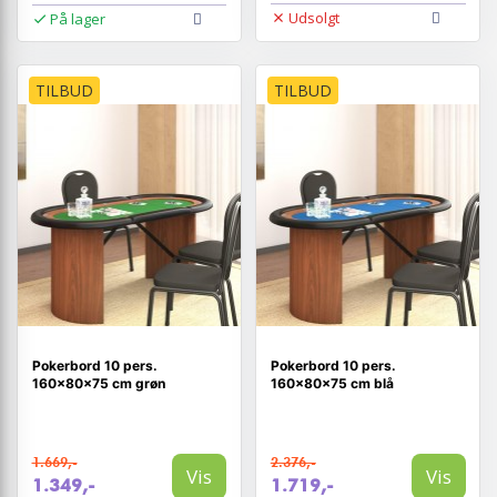
Udsolgt
På lager
TILBUD
TILBUD
Pokerbord 10 pers.
Pokerbord 10 pers.
160x80x75 cm grøn
160x80x75 cm blå
1.669,-
2.376,-
Vis
Vis
1.349,-
1.719,-