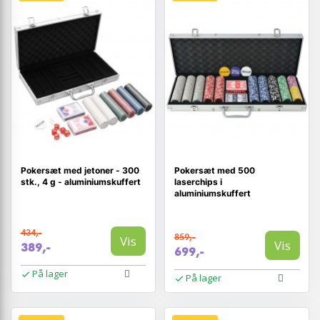
Pokersæt med jetoner - 300
Pokersæt med 500
stk., 4 g - aluminiumskuffert
laserchips i
aluminiumskuffert
434,-
859,-
Vis
Vis
389,-
699,-
På lager
På lager