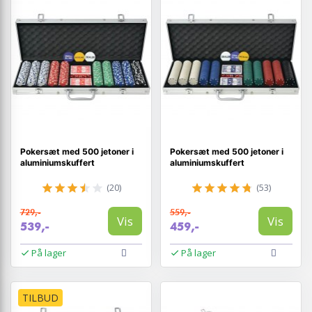
Pokersæt med 500 jetoner i
Pokersæt med 500 jetoner i
aluminiumskuffert
aluminiumskuffert
(20)
(53)
729,-
559,-
Vis
Vis
539,-
459,-
På lager
På lager
TILBUD