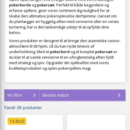
pokerborde
og
pokersæt
. Perfekt til både begyndere og
erfarne spillere, giver vores sortiment dig mulighed for at
skabe den ultimative pokeroplevelse derhjemme. Uanset om
du planlægger en hyggelig aften med vennerne eller en seriøs
turnering, har vi det nødvendige udstyr til at opfylde dine
behov.
Vores produkter er designet til at bringe den autentiske casino-
atmosfære til dit hjem, så du kan nyde timevis af
underholdning. Med et
pokerbord
og et komplet
pokersæt
er
du klar til at samle vennerne til en uforglemmelig aften fyldt
med strategi og sjov. Opgrader din spilleaften med vores
kvalitetsprodukter og oplev pokerspillets magi.
Vis filtre
Fandt 36 produkter
TILBUD