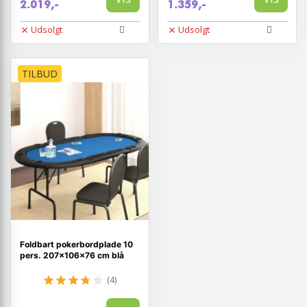
2.019,-
1.359,-
Udsolgt
Udsolgt
TILBUD
Foldbart pokerbordplade 10
pers. 207x106x76 cm blå
(4)