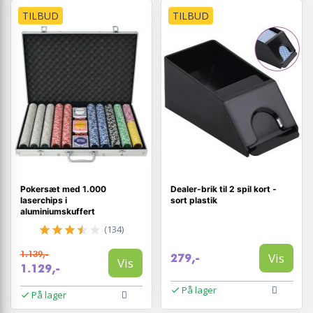
TILBUD
TILBUD
Pokersæt med 1.000
Dealer-brik til 2 spil kort -
laserchips i
sort plastik
aluminiumskuffert
(134)
1.139,-
Vis
279,-
Vis
1.129,-
På lager
På lager