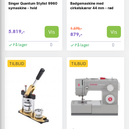
Singer Quantum Stylist 9960
Badgemaskine med
symaskine - hvid
cirkelskærer 44 mm - rød
1.370,-
Vis
Vis
5.819,-
879,-
På lager
På lager
TILBUD
TILBUD