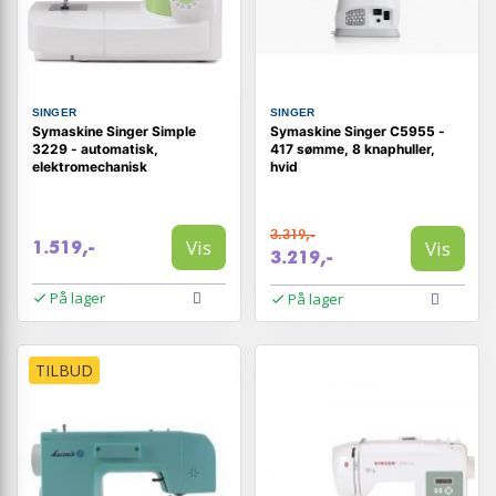
SINGER
SINGER
Symaskine Singer Simple
Symaskine Singer C5955 -
3229 - automatisk,
417 sømme, 8 knaphuller,
elektromechanisk
hvid
3.319,-
Vis
Vis
1.519,-
3.219,-
På lager
På lager
TILBUD