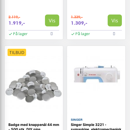
2.119,-
1.339,-
Vis
Vis
1.919,-
1.309,-
På lager
På lager
TILBUD
SINGER
Badge med knappenål 44 mm
Singer Simple 3221 -
- 500 stk. DIY pins
symaskine, elektromechanisk