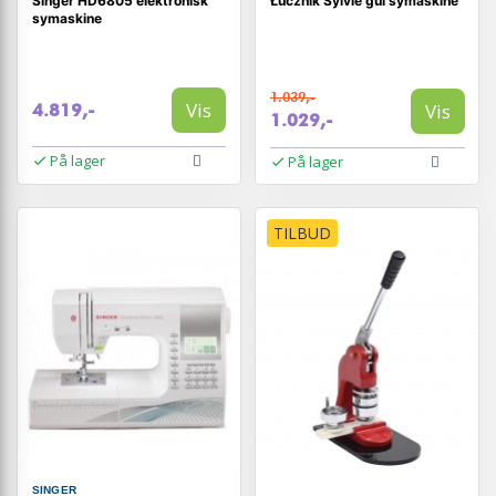
Singer HD6805 elektronisk
Łucznik Sylvie gul symaskine
symaskine
1.039,-
Vis
Vis
4.819,-
1.029,-
På lager
På lager
TILBUD
SINGER