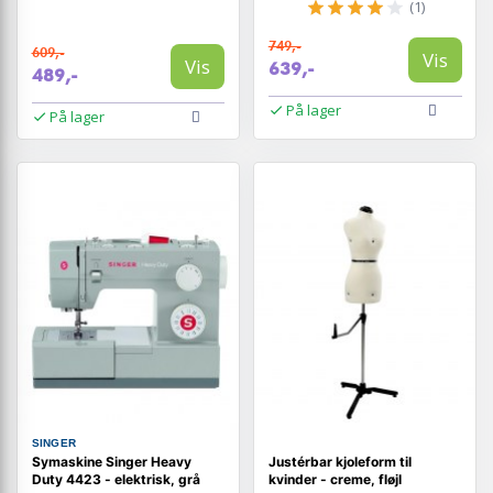
(1)
749,-
609,-
Vis
Vis
639,-
489,-
På lager
På lager
SINGER
Symaskine Singer Heavy
Justérbar kjoleform til
Duty 4423 - elektrisk, grå
kvinder - creme, fløjl