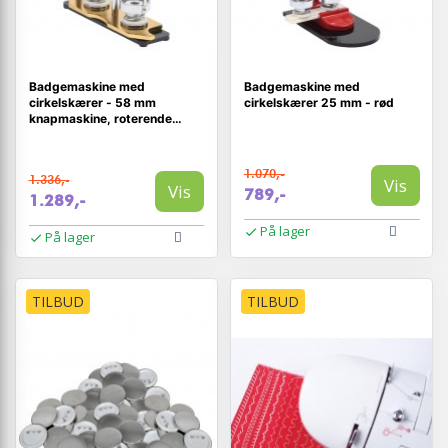
Badgemaskine med
Badgemaskine med
cirkelskærer - 58 mm
cirkelskærer 25 mm - rød
knapmaskine, roterende
bund
1.070,-
1.336,-
Vis
Vis
789,-
1.289,-
På lager
På lager
TILBUD
TILBUD