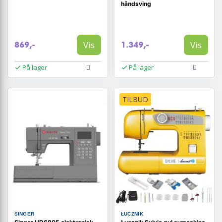
håndsving
Vis
Vis
869,-
1.349,-
På lager
På lager
TILBUD
SINGER
ŁUCZNIK