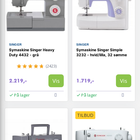
SINGER
SINGER
Symaskine Singer Heavy
Symaskine Singer Simple
Duty 4432 - grå
3232 - hvid/lilla, 32 sømme
(2423)
Vis
Vis
2.219,-
1.719,-
På lager
På lager
TILBUD