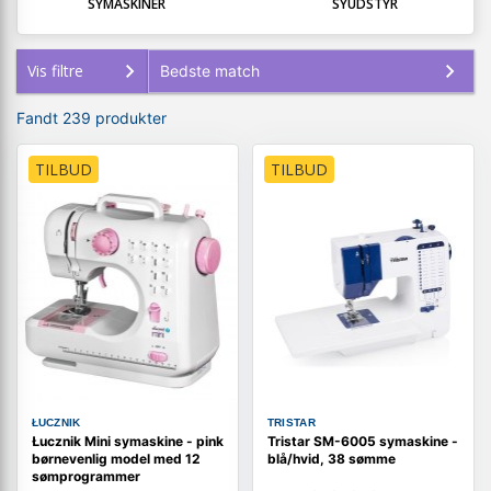
SYMASKINER
SYUDSTYR
Vis filtre
Fandt 239 produkter
TILBUD
TILBUD
ŁUCZNIK
TRISTAR
Łucznik Mini symaskine - pink
Tristar SM-6005 symaskine -
børnevenlig model med 12
blå/hvid, 38 sømme
sømprogrammer