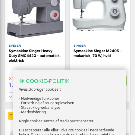
SINGER
SINGER
Symaskine Singer Heavy
Symaskine Singer M2405 -
Duty SMC4423 - automatisk,
mekanisk, 70 W, hvid
elektrisk
1.239,-
2.119,-
Vis
🍪 COOKIE-POLITIK
Vis
1.209,-
1.919,-
Vivas.dk bruger cookies til
På lager
På lager
- Nødvendige funktioner
- Forbedring af brugeroplevelsen
- Statistik og webanalyse
- Markedsføring
TILBUD
Nogle cookies sættes af tredjepartstjenester.
Du accepterer alle eller udvalgte cookies i nedenstående
bokse. Du kan ændre dine valg og trække dine samtykker