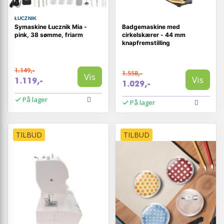
ŁUCZNIK
Symaskine Łucznik Mia -
Badgemaskine med
pink, 38 sømme, friarm
cirkelskærer - 44 mm
knapfremstilling
1.149,-
1.558,-
Vis
Vis
1.119,-
1.029,-
På lager
På lager
TILBUD
TILBUD