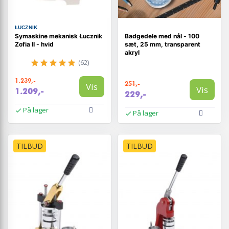
ŁUCZNIK
Symaskine mekanisk Łucznik
Badgedele med nål - 100
Zofia II - hvid
sæt, 25 mm, transparent
akryl
(62)
1.239,-
251,-
Vis
Vis
1.209,-
229,-
På lager
På lager
TILBUD
TILBUD