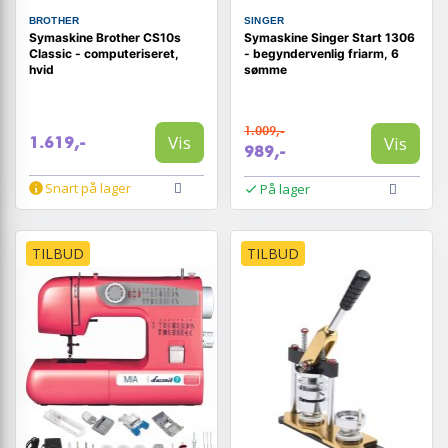
BROTHER
SINGER
Symaskine Brother CS10s
Symaskine Singer Start 1306
Classic - computeriseret,
- begyndervenlig friarm, 6
hvid
sømme
1.009,-
Vis
Vis
1.619,-
989,-
Snart på lager
På lager
TILBUD
TILBUD