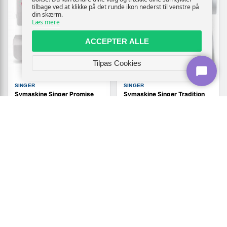
tilbage ved at klikke på det runde ikon nederst til venstre på
din skærm.
Læs mere
ACCEPTER ALLE
Tilpas Cookies
SINGER
SINGER
Symaskine Singer Promise
Symaskine Singer Tradition
1412 - automatisk, elektrisk,
SMC 2273/00
12 sømme
1.199,-
Vis
1.519,-
Vis
1.169,-
På lager
På lager