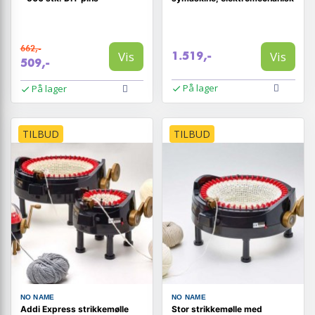
662,-
Vis
Vis
1.519,-
509,-
På lager
På lager
TILBUD
TILBUD
NO NAME
NO NAME
Addi Express strikkemølle
Stor strikkemølle med