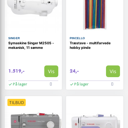
SINGER
PINCELLO
Symaskine Singer M2505 -
Træstave - multifarvede
mekanisk, 11 sømme
hobby pinde
Vis
Vis
1.519,-
24,-
På lager
På lager
TILBUD