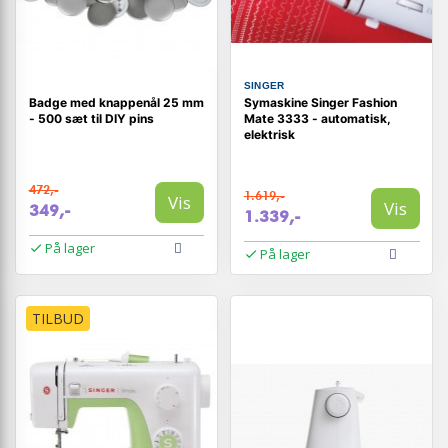
SINGER
Badge med knappenål 25 mm
Symaskine Singer Fashion
- 500 sæt til DIY pins
Mate 3333 - automatisk,
elektrisk
472,-
1.619,-
Vis
Vis
349,-
1.339,-
På lager
På lager
TILBUD