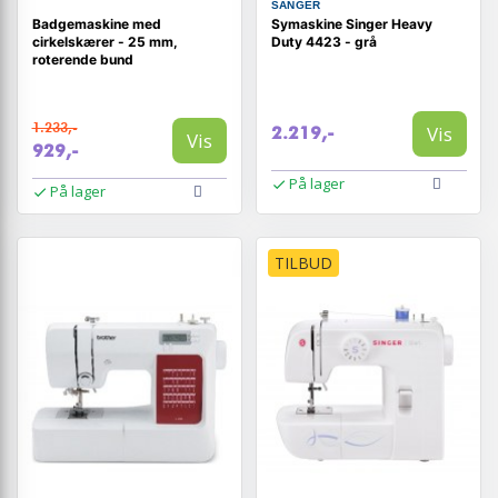
SÄNGER
Badgemaskine med
Symaskine Singer Heavy
cirkelskærer - 25 mm,
Duty 4423 - grå
roterende bund
1.233,-
Vis
2.219,-
Vis
929,-
På lager
På lager
TILBUD