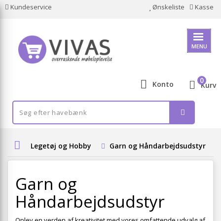
Kundeservice
Ønskeliste
Kasse
MENU
0
Konto
Kurv
Legetøj og Hobby
Garn og Håndarbejdsudstyr
Garn og
Håndarbejdsudstyr
Oplev en verden af kreativitet med vores omfattende udvalg af