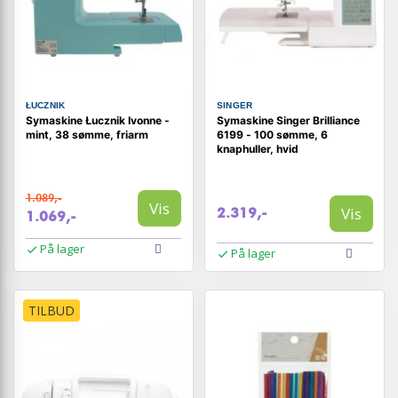
ŁUCZNIK
SINGER
Symaskine Łucznik Ivonne -
Symaskine Singer Brilliance
mint, 38 sømme, friarm
6199 - 100 sømme, 6
knaphuller, hvid
1.089,-
Vis
Vis
2.319,-
1.069,-
På lager
På lager
TILBUD