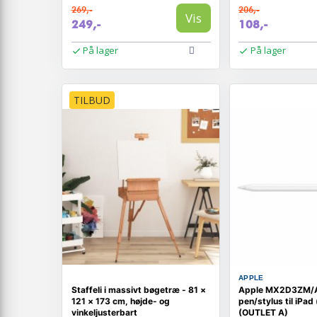
269,-
206,-
Vis
249,-
108,-
På lager
På lager
TILBUD
APPLE
Staffeli i massivt bøgetræ - 81 ×
Apple MX2D3ZM/A -
121 × 173 cm, højde- og
pen/stylus til iPad (
vinkeljusterbart
(OUTLET A)