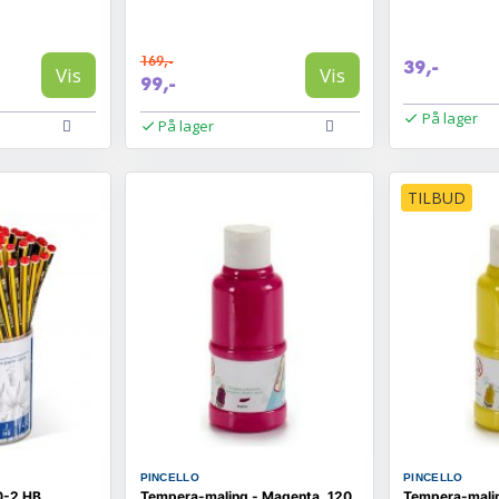
169,-
39,-
Vis
Vis
99,-
På lager
På lager
TILBUD
PINCELLO
PINCELLO
0-2 HB
Tempera-maling - Magenta, 120
Tempera-malin