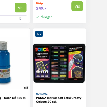
259,-
Vis
Vis
249,-
På lager
NY
NO NAME
 - Neon blå 120 ml
POSCA marker sæt i etui Groovy
Colours 20 stk