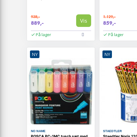
938,-
1.129,-
Vis
889,-
859,-
På lager
På lager
NY
NY
NO NAME
STAEDTLER
POSCA PC-1MC tusch sæt med
Staedtler Noris 12