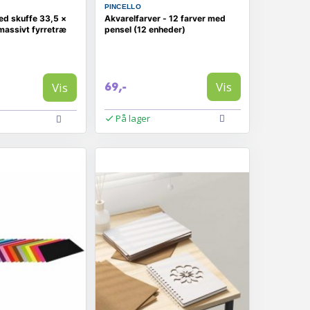
PINCELLO
ed skuffe 33,5 ×
Akvarelfarver - 12 farver med
massivt fyrretræ
pensel (12 enheder)
Vis
Vis
69,-
På lager