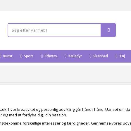
Kunst
Sport
Erhverv
Kæledyr
Skønhed
Tøj
.dk, hvor kreativitet og personlig udvikling går hånd i hånd. Uanset om du
 dig med at fordybe dig i din passion.
 imødekomme forskellige interesser og færdigheder. Gennemse vores udval