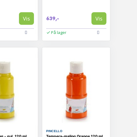
Vis
Vis
639,-
På lager
PINCELLO
g - gul, 120 ml
Tempera-maling Orange 120 ml