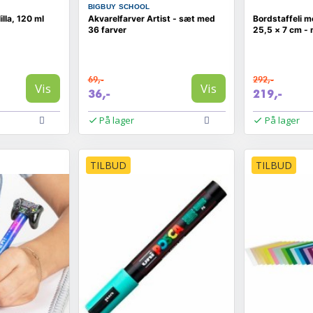
BIGBUY SCHOOL
lla, 120 ml
Akvarelfarver Artist - sæt med
Bordstaffeli m
36 farver
25,5 × 7 cm - 
69,-
292,-
Vis
Vis
36,-
219,-
På lager
På lager
TILBUD
TILBUD