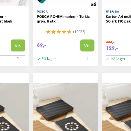
POSCA
FABRISA
er -
POSCA PC-5M markør - Turkis
Karton A4 mult
rt blæk
grøn, 6 stk.
50 ark (10 pak
(10036)
444,-
Vis
Vis
69,-
129,-
På lager
På lager