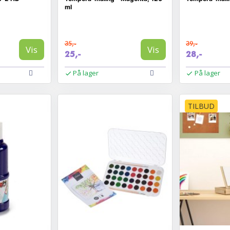
ml
35,-
39,-
Vis
Vis
25,-
28,-
På lager
På lager
TILBUD