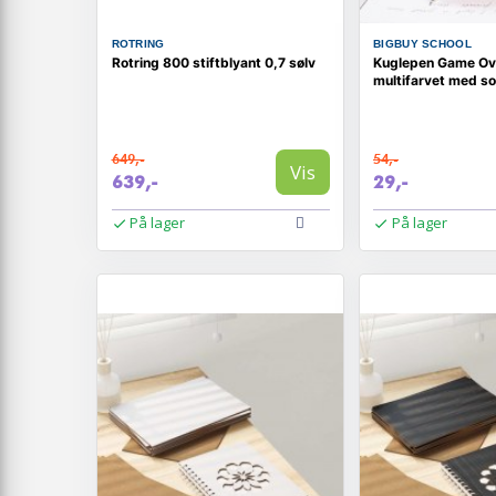
ROTRING
BIGBUY SCHOOL
Rotring 800 stiftblyant 0,7 sølv
Kuglepen Game Ov
multifarvet med so
649,-
54,-
Vis
639,-
29,-
På lager
På lager