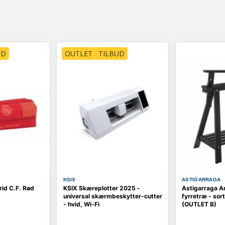
UD
OUTLET
TILBUD
KSIX
ASTIGARRAGA
rid C.F. Rød
KSIX Skæreplotter 2025 -
Astigarraga Arc
universal skærmbeskytter-cutter
fyrretræ - sort
- hvid, Wi‑Fi
(OUTLET B)