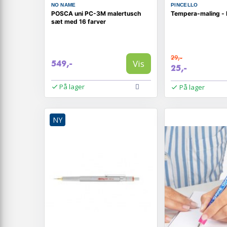
NO NAME
PINCELLO
POSCA uni PC-3M malertusch
Tempera-maling - li
sæt med 16 farver
29,-
Vis
549,-
25,-
På lager
På lager
NY