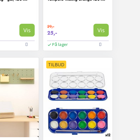
29,-
Vis
Vis
25,-
På lager
TILBUD