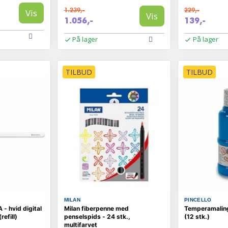
1.239,-
229,-
Vis
Vis
1.056,-
139,-
På lager
På lager
TILBUD
TILBUD
MILAN
PINCELLO
 hvid digital
Milan fiberpenne med
Temperamaling
refill)
penselspids - 24 stk.,
(12 stk.)
multifarvet