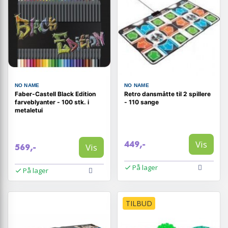
NO NAME
NO NAME
Faber-Castell Black Edition
Retro dansmåtte til 2 spillere
farveblyanter - 100 stk. i
- 110 sange
metaletui
Vis
449,-
Vis
569,-
På lager
På lager
TILBUD