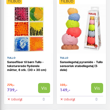
TILBUD
TILBUD
TULLO
TULLO
Sansefliser til børn Tullo -
Sanselegetøj pyramide - Tullo
teksturerede flydende
sensorisk stabellegetøj (5
måtter, 6 stk. (30 × 30 cm)
dele)
779,-
159,-
Vis
Vis
739,-
149,-
Udsolgt
Udsolgt