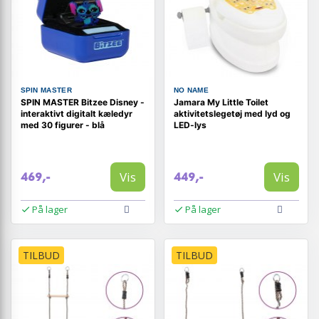
SPIN MASTER
NO NAME
SPIN MASTER Bitzee Disney -
Jamara My Little Toilet
interaktivt digitalt kæledyr
aktivitetslegetøj med lyd og
med 30 figurer - blå
LED-lys
Vis
Vis
469,-
449,-
På lager
På lager
TILBUD
TILBUD