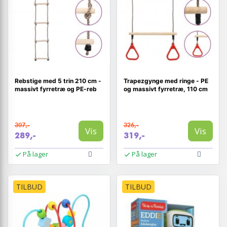
Rebstige med 5 trin 210 cm -
Trapezgynge med ringe - PE
massivt fyrretræ og PE-reb
og massivt fyrretræ, 110 cm
307,-
326,-
Vis
Vis
289,-
319,-
På lager
På lager
TILBUD
TILBUD