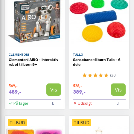
CLEMENTONI
TULLO
Clementoni AIRO - interaktiv
Sansebane til børn Tullo - 6
robot til børn 9+
dele
(30)
569,-
528,-
Vis
Vis
489,-
389,-
På lager
Udsolgt
TILBUD
TILBUD