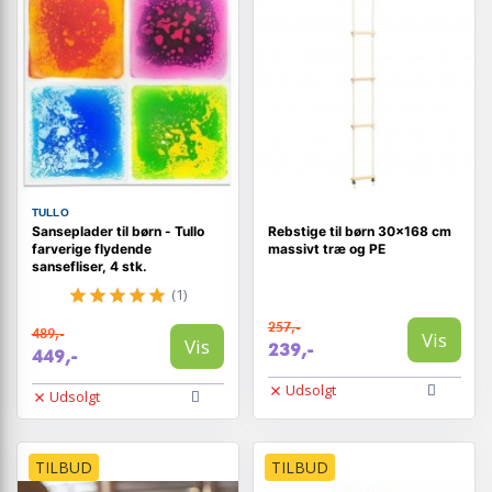
TULLO
Sanseplader til børn - Tullo
Rebstige til børn 30x168 cm
farverige flydende
massivt træ og PE
sansefliser, 4 stk.
(1)
257,-
489,-
Vis
Vis
239,-
449,-
Udsolgt
Udsolgt
TILBUD
TILBUD