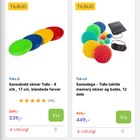
TILBUD
TILBUD
TULLO
TULLO
Sansebold skiver Tullo - 4
Sanselege - Tullo taktile
stk., 17 cm, blandede farver
memory skiver og bolde, 12
dele
(46)
249,-
459,-
Vis
Vis
239,-
449,-
Udsolgt
Udsolgt