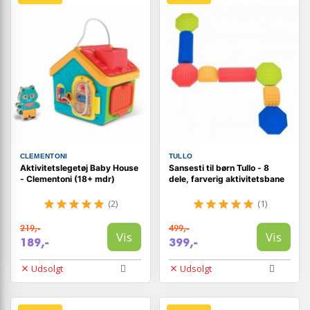
CLEMENTONI
TULLO
Aktivitetslegetøj Baby House
Sansesti til børn Tullo - 8
- Clementoni (18+ mdr)
dele, farverig aktivitetsbane
(2)
(1)
219,-
499,-
Vis
Vis
189,-
399,-
Udsolgt
Udsolgt