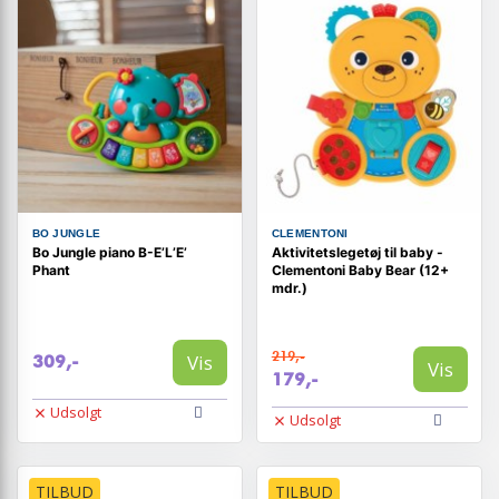
BO JUNGLE
CLEMENTONI
Bo Jungle piano B-E’L’E’
Aktivitetslegetøj til baby -
Phant
Clementoni Baby Bear (12+
mdr.)
219,-
Vis
309,-
Vis
179,-
Udsolgt
Udsolgt
TILBUD
TILBUD