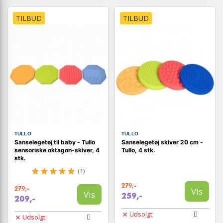
TILBUD
TILBUD
TULLO
TULLO
Sanselegetøj til baby - Tullo
Sanselegetøj skiver 20 cm -
sensoriske oktagon-skiver, 4
Tullo, 4 stk.
stk.
(1)
279,-
279,-
Vis
Vis
259,-
209,-
Udsolgt
Udsolgt