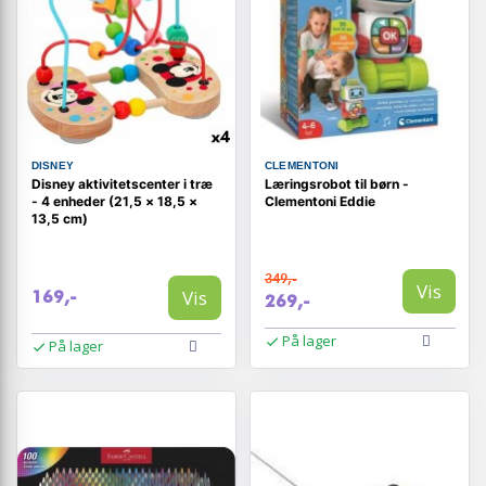
DISNEY
CLEMENTONI
Disney aktivitetscenter i træ
Læringsrobot til børn -
- 4 enheder (21,5 × 18,5 ×
Clementoni Eddie
13,5 cm)
349,-
Vis
Vis
169,-
269,-
På lager
På lager