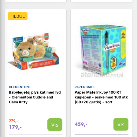
TILBUD
CLEMENTONI
PAPER MATE
Babylegetøj plys kat med lyd
Paper Mate InkJoy 100 RT
- Clementoni Cuddle and
kuglepen - æske med 100 stk
Calm Kitty
(80+20 gratis) - sort
279,-
Vis
Vis
459,-
179,-