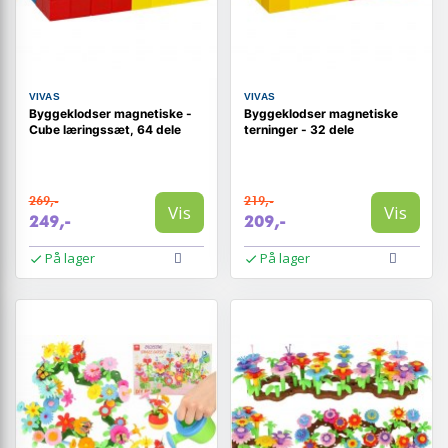
VIVAS
VIVAS
Byggeklodser magnetiske -
Byggeklodser magnetiske
Cube læringssæt, 64 dele
terninger - 32 dele
269,-
219,-
Vis
Vis
249,-
209,-
På lager
På lager