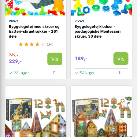
VIVAS
VIVAS
Byggelegetøj med skruer og
Byggelegetøj klodser -
batteri-skruetrækker - 261
pædagogiske Montessori
dele
skruer, 30 dele
(34)
239,-
Vis
Vis
189,-
229,-
På lager
På lager