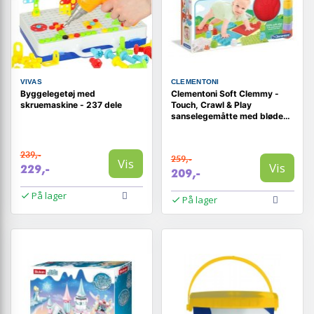
VIVAS
CLEMENTONI
Byggelegetøj med
Clementoni Soft Clemmy -
skruemaskine - 237 dele
Touch, Crawl & Play
sanselegemåtte med bløde
klodser (multifarvet)
239,-
259,-
Vis
Vis
229,-
209,-
På lager
På lager