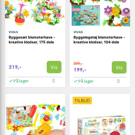
VIVAS
VIVAS
Byggesæt blomsterhave -
Byggelegetøj blomsterhave -
kreative klodser, 175 dele
kreative klodser, 104 dele
209,-
Vis
Vis
219,-
199,-
På lager
På lager
TILBUD