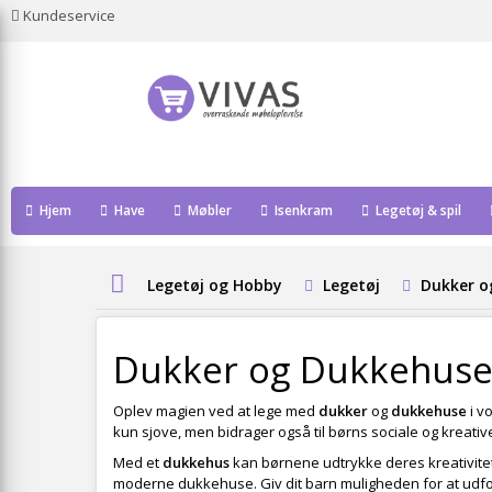
Kundeservice
Hjem
Have
Møbler
Isenkram
Legetøj & spil
Legetøj og Hobby
Legetøj
Dukker o
Dukker og Dukkehus
Oplev magien ved at lege med
dukker
og
dukkehuse
i v
kun sjove, men bidrager også til børns sociale og kreat
Med et
dukkehus
kan børnene udtrykke deres kreativitet 
moderne dukkehuse. Giv dit barn muligheden for at udf