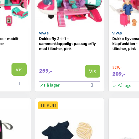
VIVAS
VIVAS
e - mobilt
Dukke fly 2-i-1 -
Dukke flyvem
hør
sammenklappeligt passagerfly
klapfunktion 
med tilbehør, pink
tilbehør, pink
229,-
Vis
Vis
259,-
209,-
På lager
På lager
TILBUD