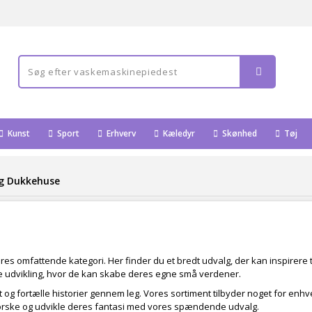
Kunst
Sport
Erhverv
Kæledyr
Skønhed
Tøj
g Dukkehuse
e
ores omfattende kategori. Her finder du et bredt udvalg, der kan inspirere t
ive udvikling, hvor de kan skabe deres egne små verdener.
og fortælle historier gennem leg. Vores sortiment tilbyder noget for enhv
orske og udvikle deres fantasi med vores spændende udvalg.