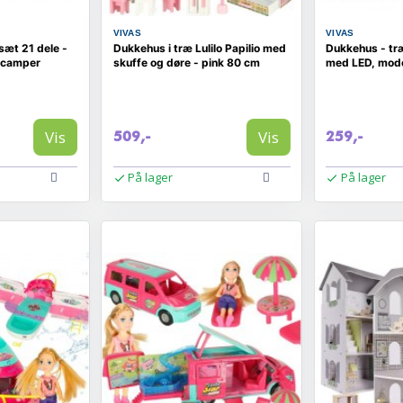
VIVAS
VIVAS
æt 21 dele -
Dukkehus i træ Lulilo Papilio med
Dukkehus - træ
g camper
skuffe og døre - pink 80 cm
med LED, mod
Vis
Vis
509,-
259,-
På lager
På lager