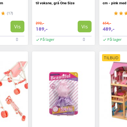
cm
til voksne, grå One Size
cm - pink med
(17)
292,-
654,-
Vis
Vis
189,-
489,-
På lager
På lager
TILBUD