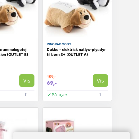
INNOVAGOODS
 krammelegetøj
Dukke - elektrisk natlys-plysdyr
tion (OUTLET B)
til børn 3+ (OUTLET A)
109,-
Vis
Vis
69,-
På lager