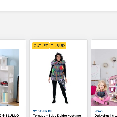
OUTLET
TILBUD
MY OTHER ME
VIVAS
2‑i‑1 LULILO
Tornado - Baby Dukke kostume
Dukkehus i tr