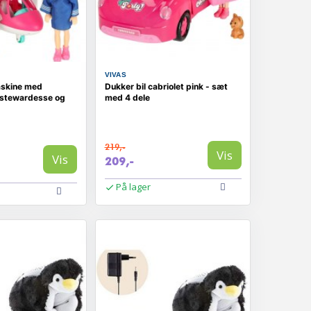
VIVAS
askine med
Dukker bil cabriolet pink - sæt
- stewardesse og
med 4 dele
219,-
Vis
Vis
209,-
På lager