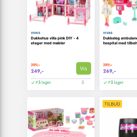
VIVAS
VIVAS
Dukkehus villa pink DIY - 4
Dukkeleg ambulanc
etager med møbler
hospital med tilbe
289,-
289,-
Vis
249,-
269,-
På lager
På lager
TILBUD