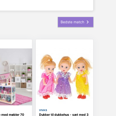
VIVAS
æ med møbler 70
Dukker til dukkehus - sæt med 3