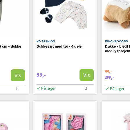
KD FASHION
INNOVAGOODS
5 cm - dukke
Dukkesæt med tøj - 4 dele
Dukke - blødt
med lysprojek
99,-
Vis
Vis
59,-
59,-
På lager
På lager