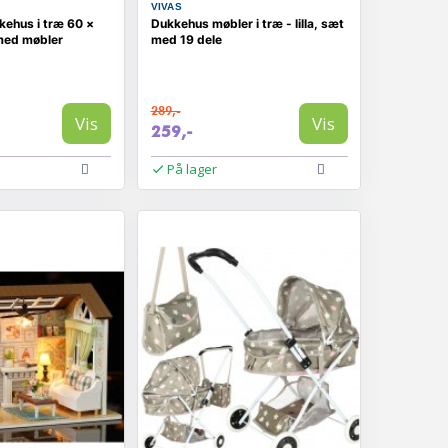
VIVAS
kehus i træ 60 ×
Dukkehus møbler i træ - lilla, sæt
med møbler
med 19 dele
289,-
Vis
Vis
259,-
På lager