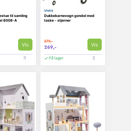
VIVAS
stue til samling
Dukkebarnevogn gondol med
el 8008-A
taske - stjerner
279,-
Vis
Vis
269,-
På lager