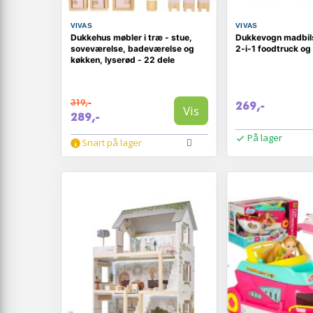
VIVAS
VIVAS
Dukkehus møbler i træ - stue,
Dukkevogn madbils
soveværelse, badeværelse og
2-i-1 foodtruck o
køkken, lyserød - 22 dele
319,-
269,-
Vis
289,-
På lager
Snart på lager