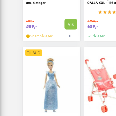
cm, 4 etager
CALLA XXL - 116 
609,-
1.244,-
Vis
589,-
659,-
Snart på lager
På lager
TILBUD