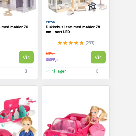
VIVAS
æ med møbler 70
Dukkehus i træ med møbler 78
cm - sort LED
(233)
639,-
Vis
Vis
559,-
På lager