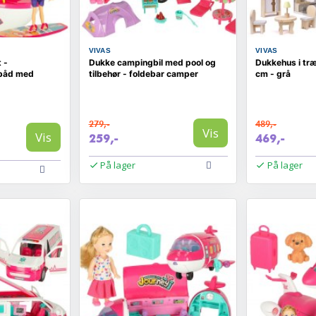
VIVAS
VIVAS
 -
Dukke campingbil med pool og
Dukkehus i tr
båd med
tilbehør - foldebar camper
cm - grå
279,-
489,-
Vis
Vis
259,-
469,-
På lager
På lager