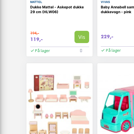
MATTEL
VIVAS
Dukke Mattel - Askepot dukke
Baby Annabell sa
29 cm (HLW06)
dukkevogn - pink
194,-
Vis
229,-
119,-
På lager
På lager