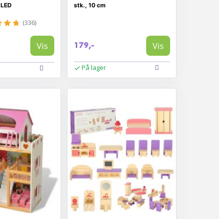
 LED
stk., 10 cm
(336)
Vis
Vis
179,-
På lager