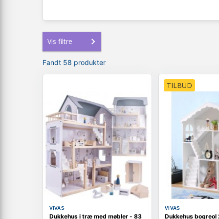
Vis filtre
Fandt 58 produkter
TILBUD
VIVAS
VIVAS
Dukkehus i træ med møbler - 83
Dukkehus bogreol 