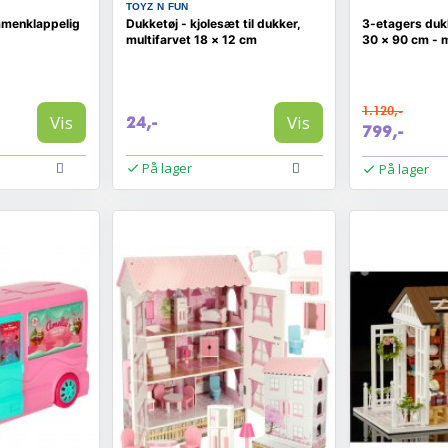
TOYZ N FUN
mmenklappelig
Dukketøj - kjolesæt til dukker,
3-etagers duk
multifarvet 18 × 12 cm
30 × 90 cm - 
1.120,-
Vis
Vis
24,-
799,-
På lager
På lager