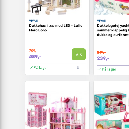
VIVAS
VIVAS
Dukkehus i træ med LED - Lulilo
Dukkelegetøj yacht
Floro Boho
sammenklappelig 
dukke og surfbræt
709,-
249,-
Vis
589,-
239,-
På lager
På lager