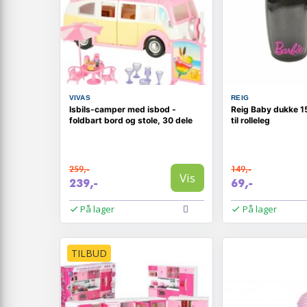
VIVAS
REIG
Isbils-camper med isbod -
Reig Baby dukke 1
foldbart bord og stole, 30 dele
til rolleleg
259,-
149,-
Vis
239,-
69,-
På lager
På lager
TILBUD