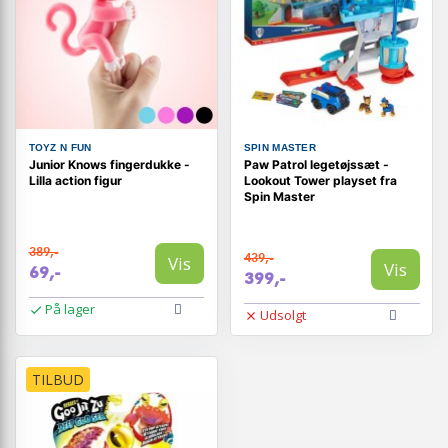
TOYZ N FUN
SPIN MASTER
Junior Knows fingerdukke -
Paw Patrol legetøjssæt -
Lilla action figur
Lookout Tower playset fra
Spin Master
389,-
439,-
Vis
Vis
69,-
399,-
På lager
Udsolgt
TILBUD