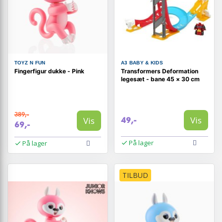
TOYZ N FUN
A3 BABY & KIDS
Fingerfigur dukke - Pink
Transformers Deformation
legesæt - bane 45 × 30 cm
389,-
Vis
Vis
49,-
69,-
På lager
På lager
TILBUD