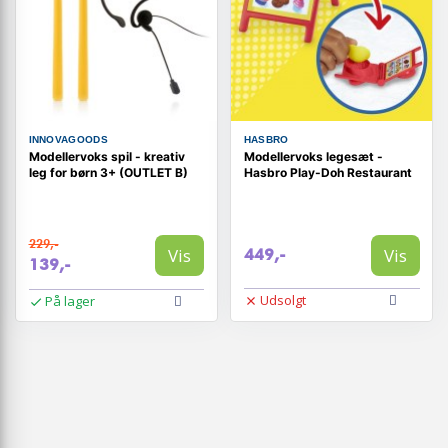
INNOVAGOODS
HASBRO
Modellervoks spil - kreativ
Modellervoks legesæt -
leg for børn 3+ (OUTLET B)
Hasbro Play-Doh Restaurant
229,-
Vis
Vis
449,-
139,-
Udsolgt
På lager