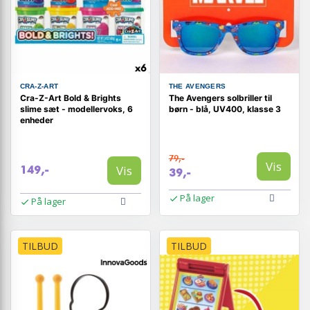
CRA-Z-ART
THE AVENGERS
Cra-Z-Art Bold & Brights
The Avengers solbriller til
slime sæt - modellervoks, 6
børn - blå, UV400, klasse 3
enheder
79,-
Vis
Vis
149,-
39,-
På lager
På lager
TILBUD
TILBUD