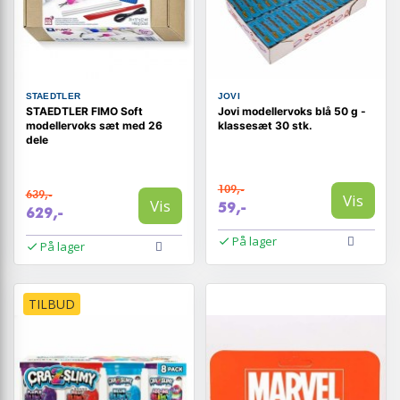
STAEDTLER
JOVI
STAEDTLER FIMO Soft
Jovi modellervoks blå 50 g -
modellervoks sæt med 26
klassesæt 30 stk.
dele
109,-
639,-
Vis
Vis
59,-
629,-
På lager
På lager
TILBUD