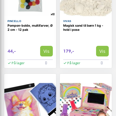
PINCELLO
VIVAS
Pompon-bolde, multifarver, Ø
Magisk sand til børn 1 kg -
2 cm - 12 pak
hvid i pose
Vis
Vis
44,-
179,-
På lager
På lager