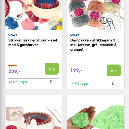
VIVAS
VIVAS
Strikkemaskine til børn - sæt
Garnpakke - strikkegarn 4
med 5 garnfarver
stk. (creme, grå, marineblå,
orange)
259,-
Vis
Vis
199,-
239,-
På lager
På lager