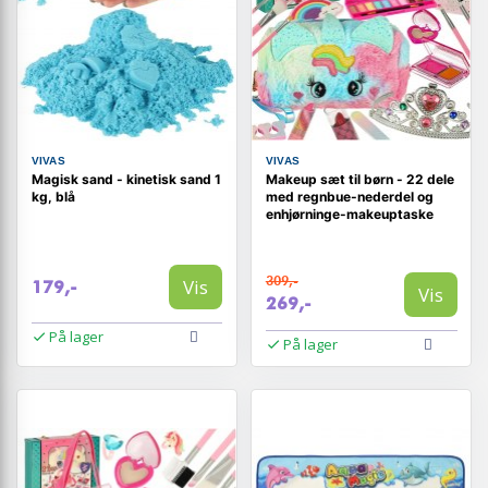
VIVAS
VIVAS
Magisk sand - kinetisk sand 1
Makeup sæt til børn - 22 dele
kg, blå
med regnbue-nederdel og
enhjørninge-makeuptaske
309,-
Vis
179,-
Vis
269,-
På lager
På lager