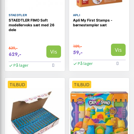
STAEDTLER
APLI
STAEDTLER FIMO Soft
Apli My First Stamps -
modellervoks sæt med 26
børnestempler sæt
dele
109,-
639,-
Vis
Vis
59,-
629,-
På lager
På lager
TILBUD
TILBUD