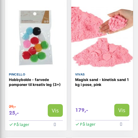
PINCELLO
VIVAS
Hobbybolde - farvede
Magisk sand - kinetisk sand 1
pomponer til kreativ leg (3+)
kg i pose, pink
29,-
Vis
Vis
179,-
25,-
På lager
På lager