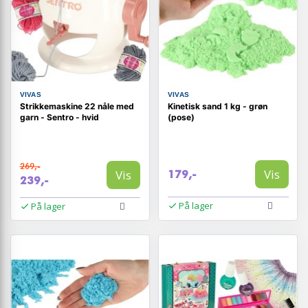
VIVAS
VIVAS
Strikkemaskine 22 nåle med
Kinetisk sand 1 kg - grøn
garn - Sentro - hvid
(pose)
269,-
Vis
Vis
179,-
239,-
På lager
På lager