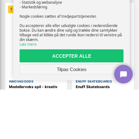
- Statistik og webanalyse
- Markedsføring
TILBUD
TILBUD
Nogle cookies sættes af tredjepartstjenester.
Du accepterer alle eller udvalgte cookies i nedenstående
bokse. Du kan ændre dine valg og trække dine samtykker
tilbage ved at klikke på det runde ikon nederst til venstre på
din skærm.
Læs mere
ACCEPTER ALLE
Tilpas Cookies
INNOVAGOODS
ENUFF SKATEBOARDS
Modellervoks spil - kreativ
Enuff Skateboards
leg for børn 3+ (OUTLET B)
klistermærker - Sort
229,-
139,-
Vis
Vis
139,-
49,-
På lager
På lager