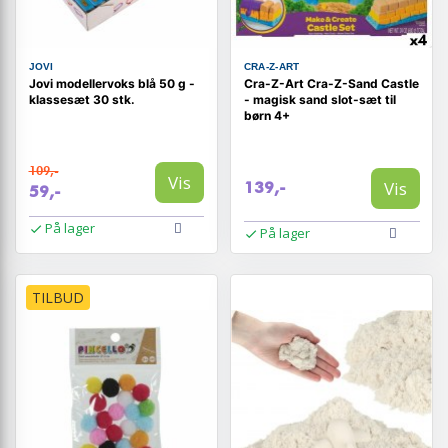
JOVI
CRA-Z-ART
Jovi modellervoks blå 50 g -
Cra-Z-Art Cra-Z-Sand Castle
klassesæt 30 stk.
- magisk sand slot-sæt til
børn 4+
109,-
Vis
Vis
139,-
59,-
På lager
På lager
TILBUD