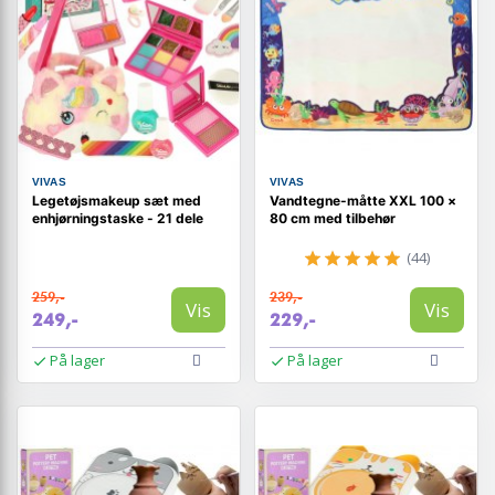
VIVAS
VIVAS
Legetøjsmakeup sæt med
Vandtegne-måtte XXL 100 ×
enhjørningstaske - 21 dele
80 cm med tilbehør
(44)
259,-
239,-
Vis
Vis
249,-
229,-
På lager
På lager