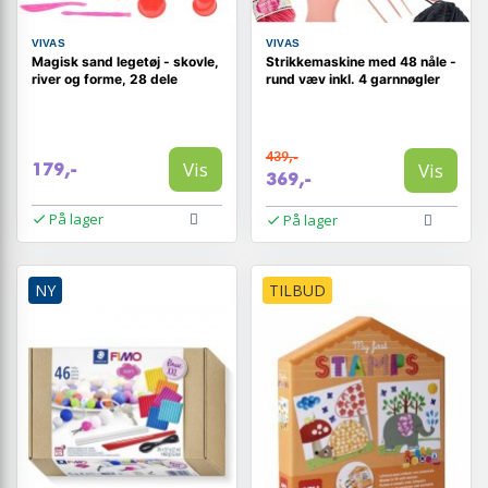
VIVAS
VIVAS
Magisk sand legetøj - skovle,
Strikkemaskine med 48 nåle -
river og forme, 28 dele
rund væv inkl. 4 garnnøgler
439,-
Vis
Vis
179,-
369,-
På lager
På lager
NY
TILBUD