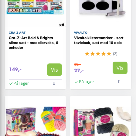
CRA-Z-ART
VIVALTO
Cra-Z-Art Bold & Brights
Vivalto klistermærker - sort
slime sæt - modellervoks, 6
tavlelook, sæt med 16 dele
enheder
(2)
38,-
Vis
Vis
149,-
27,-
På lager
På lager