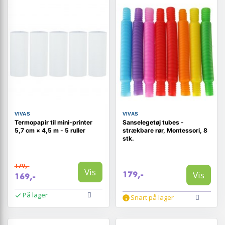
VIVAS
VIVAS
Termopapir til mini-printer
Sanselegetøj tubes -
5,7 cm × 4,5 m - 5 ruller
strækbare rør, Montessori, 8
stk.
179,-
Vis
Vis
179,-
169,-
På lager
Snart på lager