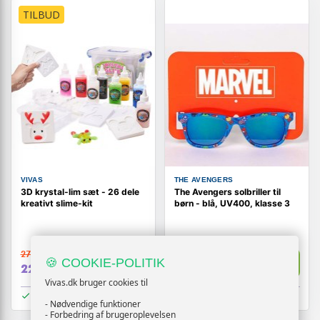
TILBUD
VIVAS
THE AVENGERS
3D krystal-lim sæt - 26 dele
The Avengers solbriller til
kreativt slime-kit
børn - blå, UV400, klasse 3
279,-
79,-
Vis
Vis
🍪 COOKIE-POLITIK
229,-
39,-
Vivas.dk bruger cookies til
På lager
På lager
- Nødvendige funktioner
- Forbedring af brugeroplevelsen