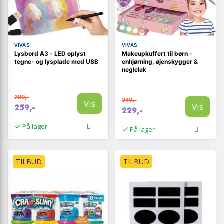
VIVAS
VIVAS
Lysbord A3 - LED oplyst
Makeupkuffert til børn -
tegne- og lysplade med USB
enhjørning, øjenskygger &
neglelak
289,-
249,-
Vis
Vis
259,-
229,-
På lager
På lager
TILBUD
TILBUD