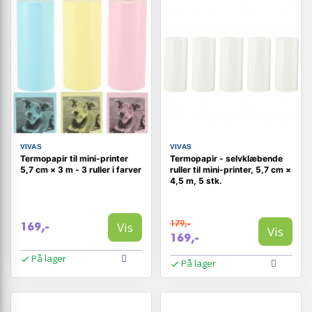
VIVAS
VIVAS
Termopapir til mini-printer
Termopapir - selvklæbende
5,7 cm × 3 m - 3 ruller i farver
ruller til mini-printer, 5,7 cm ×
4,5 m, 5 stk.
179,-
Vis
169,-
Vis
169,-
På lager
På lager