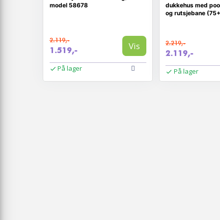
model 58678
dukkehus med pool
og rutsjebane (75+
2.119,-
2.219,-
Vis
1.519,-
2.119,-
På lager
På lager