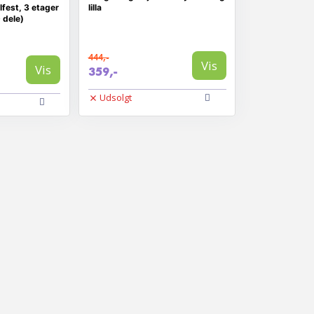
fest, 3 etager
lilla
 dele)
444,-
Vis
Vis
359,-
Udsolgt