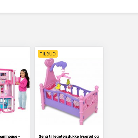
TILBUD
eamhouse -
Seng til legetøjsdukke lyserød og