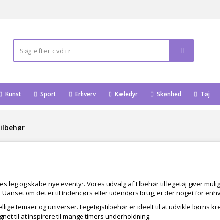
Kunst
Sport
Erhverv
Kæledyr
Skønhed
Tøj
ilbehør
es leg og skabe nye eventyr. Vores udvalg af tilbehør til legetøj giver mul
Uanset om det er til indendørs eller udendørs brug, er der noget for enh
ge temaer og universer. Legetøjstilbehør er ideelt til at udvikle børns k
et til at inspirere til mange timers underholdning.