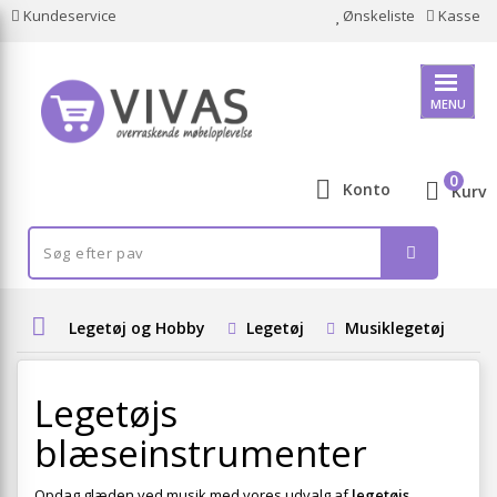
Kundeservice
Ønskeliste
Kasse
MENU
0
Konto
Kurv
Legetøj og Hobby
Legetøj
Musiklegetøj
L
Legetøjs
blæseinstrumenter
Opdag glæden ved musik med vores udvalg af
legetøjs