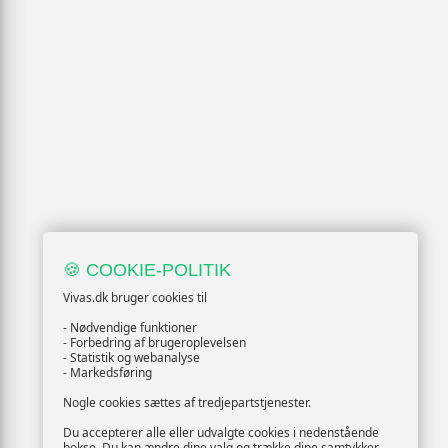
🍪 COOKIE-POLITIK
Vivas.dk bruger cookies til
- Nødvendige funktioner
- Forbedring af brugeroplevelsen
- Statistik og webanalyse
- Markedsføring
Nogle cookies sættes af tredjepartstjenester.
Du accepterer alle eller udvalgte cookies i nedenstående
bokse. Du kan ændre dine valg og trække dine samtykker