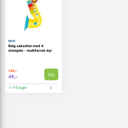
REIG
Reig saksofon med 4
stempler - multifarvet dyr
132,-
Vis
49,-
På lager