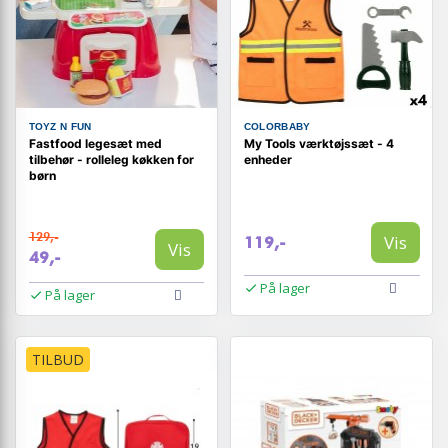
TOYZ N FUN
COLORBABY
Fastfood legesæt med
My Tools værktøjssæt - 4
tilbehør - rolleleg køkken for
enheder
børn
129,-
Vis
119,-
Vis
49,-
På lager
På lager
TILBUD