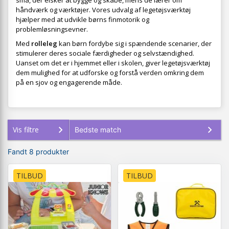
små, der elsker at bygge og skabe, mens de lærer om
håndværk og værktøjer. Vores udvalg af legetøjsværktøj
hjælper med at udvikle børns finmotorik og
problemløsningsevner.
Med
rolleleg
kan børn fordybe sig i spændende scenarier, der
stimulerer deres sociale færdigheder og selvstændighed.
Uanset om det er i hjemmet eller i skolen, giver legetøjsværktøj
dem mulighed for at udforske og forstå verden omkring dem
på en sjov og engagerende måde.
Vis filtre
Fandt 8 produkter
TILBUD
TILBUD