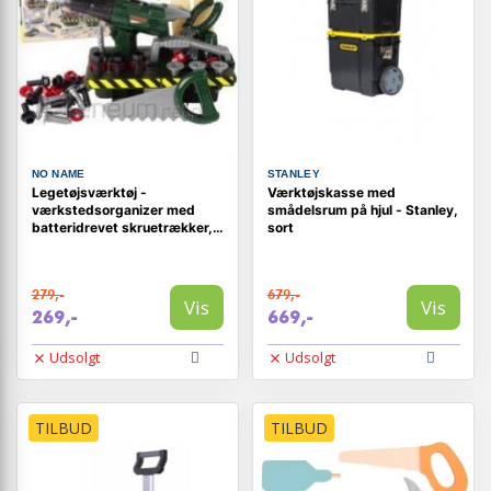
NO NAME
STANLEY
Legetøjsværktøj -
Værktøjskasse med
værkstedsorganizer med
smådelsrum på hjul - Stanley,
batteridrevet skruetrækker,
sort
grøn (13473)
279,-
679,-
Vis
Vis
269,-
669,-
Udsolgt
Udsolgt
TILBUD
TILBUD