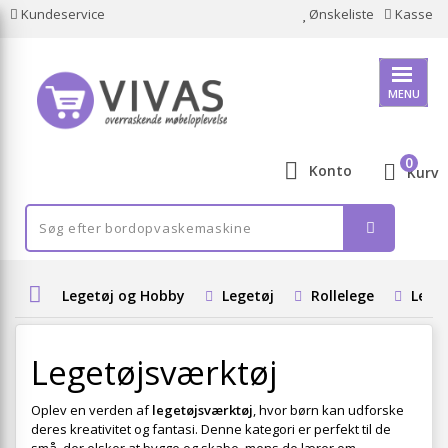
Kundeservice
Ønskeliste
Kasse
MENU
0
Konto
Kurv
Legetøj og Hobby
Legetøj
Rollelege
Lege
Legetøjsværktøj
Oplev en verden af
legetøjsværktøj
, hvor børn kan udforske
deres kreativitet og fantasi. Denne kategori er perfekt til de