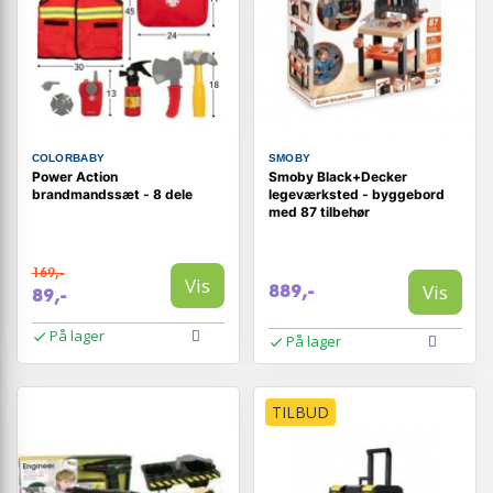
COLORBABY
SMOBY
Power Action
Smoby Black+Decker
brandmandssæt - 8 dele
legeværksted - byggebord
med 87 tilbehør
169,-
Vis
Vis
889,-
89,-
På lager
På lager
TILBUD