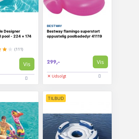
BESTWAY
e Designer
Bestway flamingo superstort
 pool - 224 × 174
oppustelig poolbadedyr 41119
(111)
Vis
299,-
Vis
Udsolgt
TILBUD