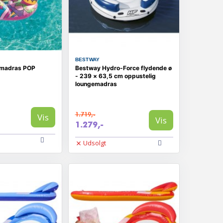
BESTWAY
madras POP
Bestway Hydro-Force flydende ø
- 239 × 63,5 cm oppustelig
loungemadras
1.719,-
Vis
Vis
1.279,-
Udsolgt