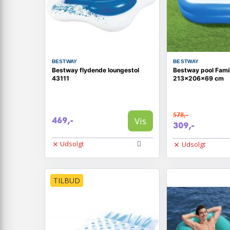
BESTWAY
BESTWAY
Bestway flydende loungestol
Bestway pool Fami
43111
213x206x69 cm
578,-
Vis
469,-
309,-
Udsolgt
Udsolgt
TILBUD