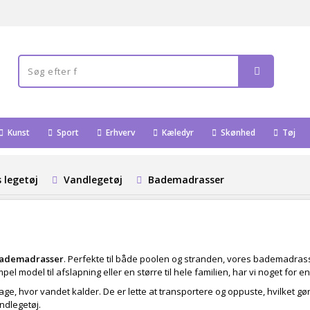
Kunst
Sport
Erhverv
Kæledyr
Skønhed
Tøj
 legetøj
Vandlegetøj
Bademadrasser
ademadrasser
. Perfekte til både poolen og stranden, vores bademadrass
 model til afslapning eller en større til hele familien, har vi noget for 
e, hvor vandet kalder. De er lette at transportere og oppuste, hvilket gør 
ndlegetøj.