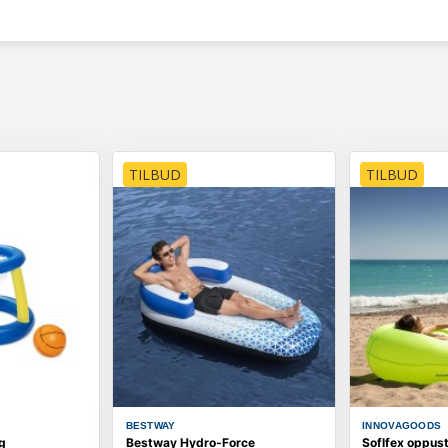
TILBUD
TILBUD
BESTWAY
INNOVAGOODS
g
Bestway Hydro‑Force
Soflfex oppust