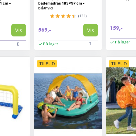
1 cm -
bademadras 183×97 cm -
blå/hvid
(131)
159,-
Vis
Vis
569,-
På lager
På lager
TILBUD
TILBUD