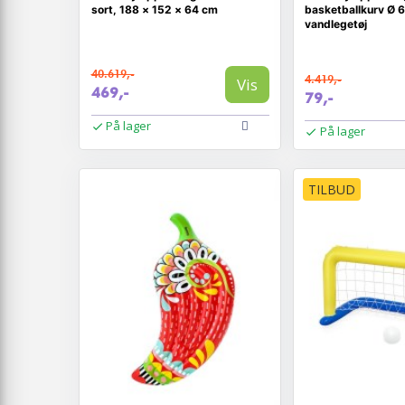
sort, 188 × 152 × 64 cm
basketballkurv Ø 6
vandlegetøj
40.619,-
4.419,-
Vis
469,-
79,-
På lager
På lager
TILBUD