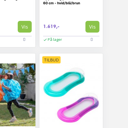
60 cm - hvid/blå/brun
Vis
Vis
1.619,-
På lager
TILBUD