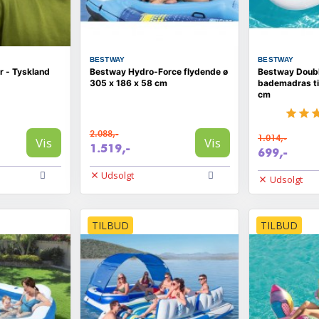
BESTWAY
BESTWAY
 - Tyskland
Bestway Hydro-Force flydende ø
Bestway Doubl
305 x 186 x 58 cm
bademadras til
cm
2.088,-
1.014,-
Vis
Vis
1.519,-
699,-
Udsolgt
Udsolgt
TILBUD
TILBUD