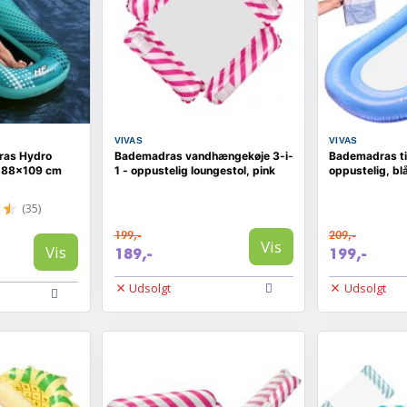
VIVAS
VIVAS
ras Hydro
Bademadras vandhængekøje 3-i-
Bademadras til
 188x109 cm
1 - oppustelig loungestol, pink
oppustelig, bl
(35)
199,-
209,-
Vis
Vis
189,-
199,-
Udsolgt
Udsolgt