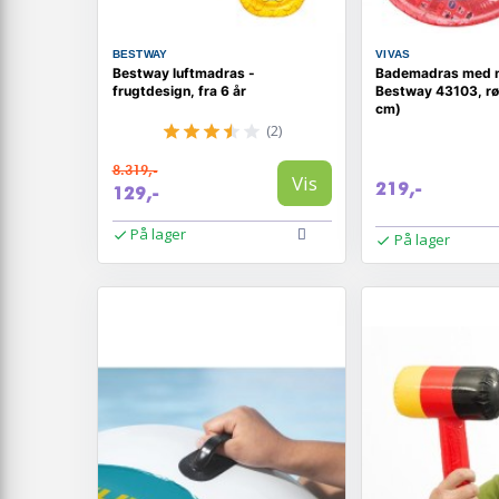
BESTWAY
VIVAS
Bestway luftmadras -
Bademadras med n
frugtdesign, fra 6 år
Bestway 43103, rø
cm)
(2)
8.319,-
Vis
219,-
129,-
På lager
På lager