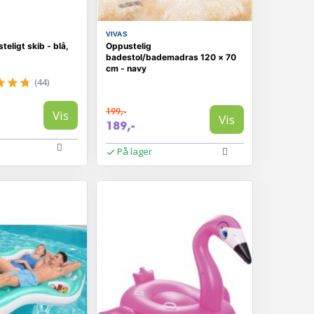
VIVAS
eligt skib - blå,
Oppustelig
badestol/bademadras 120 × 70
cm - navy
(44)
199,-
Vis
Vis
189,-
På lager