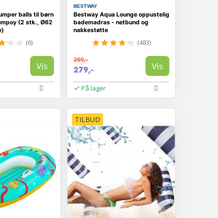
BESTWAY
mper balls til børn
Bestway Aqua Lounge oppustelig
umpoy (2 stk., Ø62
bademadras - netbund og
e)
nakkestøtte
(6)
(483)
289,-
Vis
Vis
279,-
På lager
TILBUD