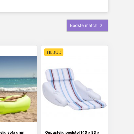
TILBUD
elig sofa grøn
Oppustelig poolstol 140 × 83 ×