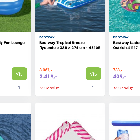
BESTWAY
BESTWAY
ly Fun Lounge
Bestway Tropical Breeze
Bestway bade
flydende ø 389 × 274 cm - 43105
Ostrich 41117
3.062,-
788,-
Vis
Vis
2.419,-
409,-
Udsolgt
Udsolgt