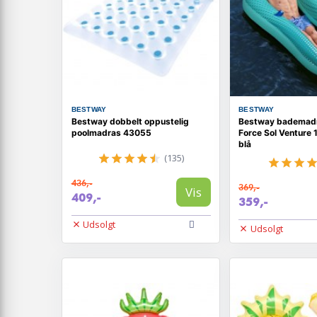
BESTWAY
BESTWAY
Bestway dobbelt oppustelig
Bestway bademad
poolmadras 43055
Force Sol Venture
blå
(135)
436,-
369,-
Vis
409,-
359,-
Udsolgt
Udsolgt