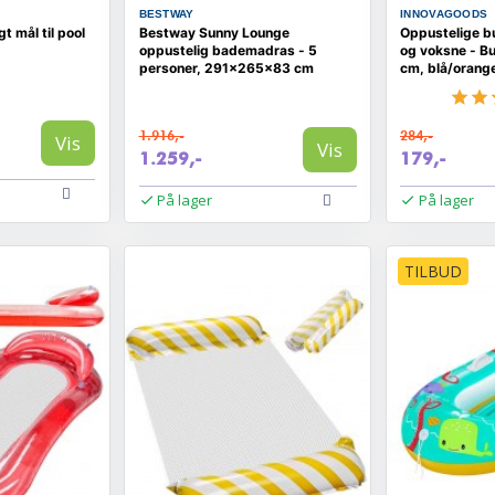
BESTWAY
INNOVAGOODS
t mål til pool
Bestway Sunny Lounge
Oppustelige bu
oppustelig bademadras - 5
og voksne - B
personer, 291×265×83 cm
cm, blå/orang
1.916,-
284,-
Vis
Vis
1.259,-
179,-
På lager
På lager
TILBUD