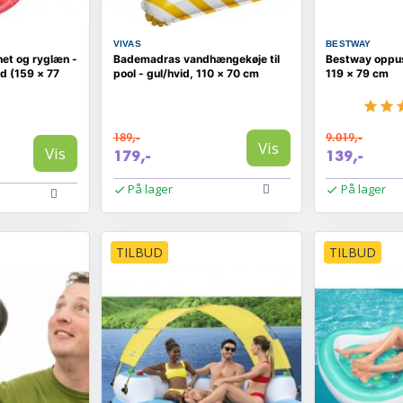
VIVAS
BESTWAY
et og ryglæn -
Bademadras vandhængekøje til
Bestway oppust
d (159 × 77
pool - gul/hvid, 110 × 70 cm
119 × 79 cm
189,-
9.019,-
Vis
Vis
179,-
139,-
På lager
På lager
TILBUD
TILBUD