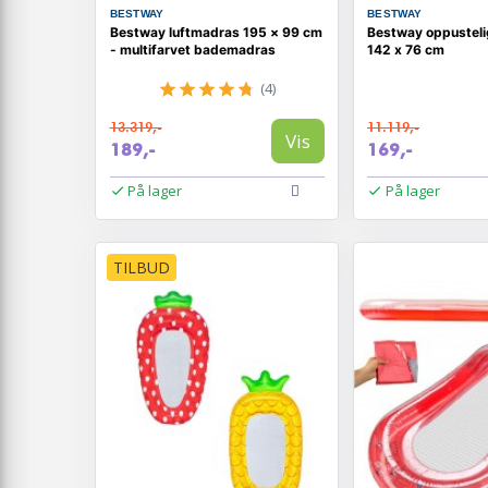
BESTWAY
BESTWAY
Bestway luftmadras 195 × 99 cm
Bestway oppustelig
- multifarvet bademadras
142 x 76 cm
(4)
13.319,-
11.119,-
Vis
189,-
169,-
På lager
På lager
TILBUD