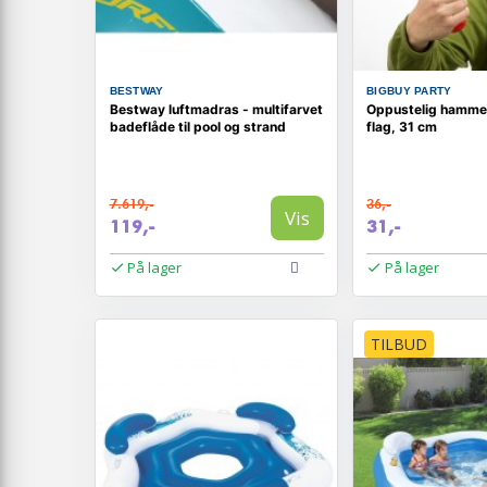
BESTWAY
BIGBUY PARTY
Bestway luftmadras - multifarvet
Oppustelig hammer
badeflåde til pool og strand
flag, 31 cm
7.619,-
36,-
Vis
119,-
31,-
På lager
På lager
TILBUD