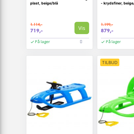
plast, beige/blå
- krydsfiner, beige
1.114,-
1.199,-
Vis
719,-
879,-
På lager
På lager
TILBUD