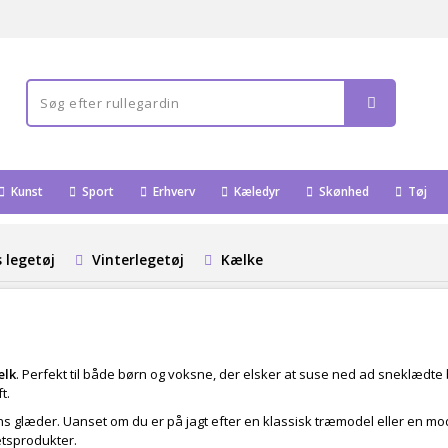
Kunst
Sport
Erhverv
Kæledyr
Skønhed
Tøj
 legetøj
Vinterlegetøj
Kælke
ælk
. Perfekt til både børn og voksne, der elsker at suse ned ad sneklædte
t.
ns glæder. Uanset om du er på jagt efter en klassisk træmodel eller en mo
etsprodukter.