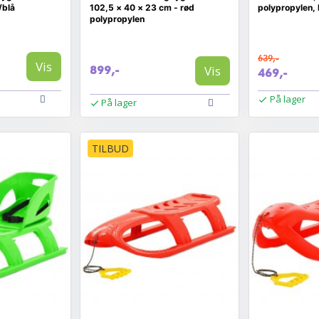
/blå
102,5 × 40 × 23 cm - rød
polypropylen, 
polypropylen
639,-
Vis
Vis
899,-
469,-
På lager
På lager
TILBUD