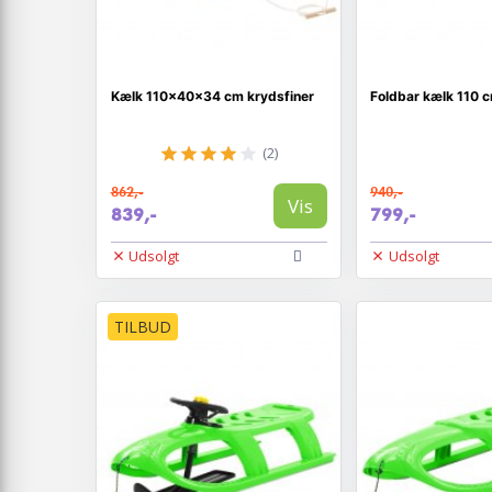
Kælk 110x40x34 cm krydsfiner
Foldbar kælk 110 c
(2)
862,-
940,-
Vis
839,-
799,-
Udsolgt
Udsolgt
TILBUD