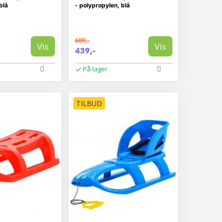
blå
- polypropylen, blå
609,-
Vis
Vis
439,-
På lager
TILBUD