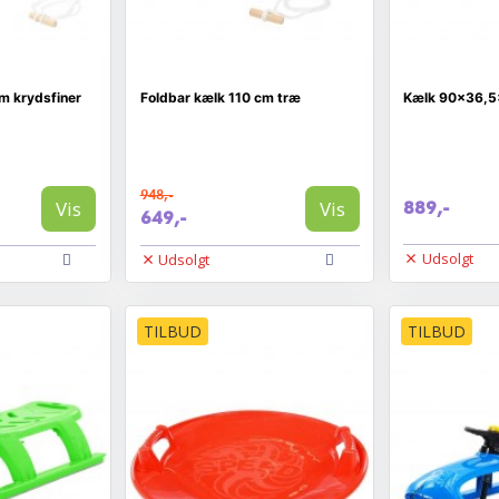
m krydsfiner
Foldbar kælk 110 cm træ
Kælk 90x36,5
948,-
Vis
Vis
889,-
649,-
Udsolgt
Udsolgt
TILBUD
TILBUD