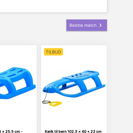
TILBUD
5 × 25,5 cm -
Kælk til børn 102,5 × 40 × 23 cm