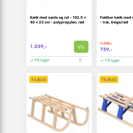
Kælk med sæde og rat - 102,5 ×
Foldbar kælk med 
40 × 23 cm - polypropylen, rød
- træ, beige/rød
1.260,-
Vis
1.039,-
759,-
På lager
På lager
TILBUD
TILBUD