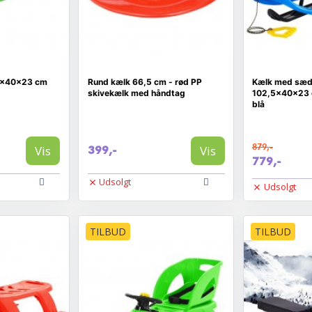
,5x40x23 cm
Rund kælk 66,5 cm - rød PP
Kælk med sæde
skivekælk med håndtag
102,5x40x23 
blå
879,-
Vis
Vis
399,-
779,-
Udsolgt
Udsolgt
TILBUD
TILBUD