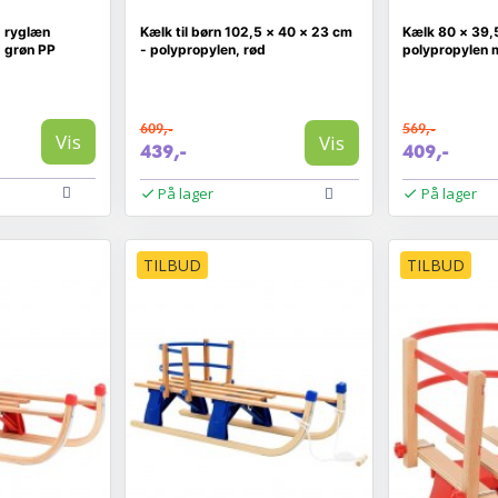
 ryglæn
Kælk til børn 102,5 × 40 × 23 cm
Kælk 80 × 39,
 grøn PP
- polypropylen, rød
polypropylen 
609,-
569,-
Vis
Vis
439,-
409,-
På lager
På lager
TILBUD
TILBUD