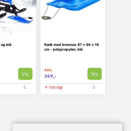
 og blå
Kælk med bremser 87 × 40 × 18
cm - polypropylen, blå
419,-
Vis
Vis
369,-
Udsolgt