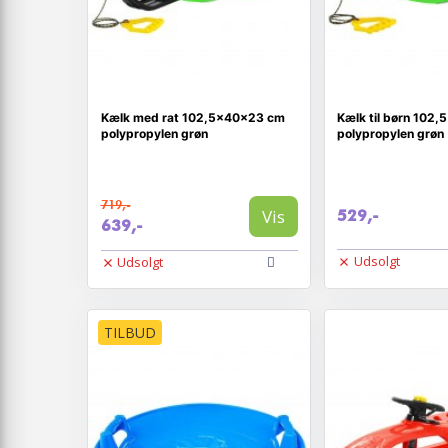
Kælk med rat 102,5x40x23 cm
Kælk til børn 102
polypropylen grøn
polypropylen grøn
719,-
Vis
529,-
639,-
Udsolgt
Udsolgt
TILBUD