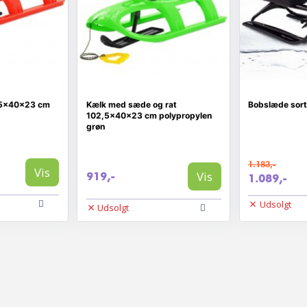
,5x40x23 cm
Kælk med sæde og rat
Bobslæde sort
102,5x40x23 cm polypropylen
grøn
1.183,-
Vis
Vis
919,-
1.089,-
Udsolgt
Udsolgt