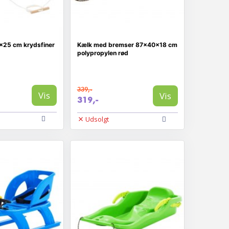
x25 cm krydsfiner
Kælk med bremser 87x40x18 cm
polypropylen rød
339,-
Vis
Vis
319,-
Udsolgt