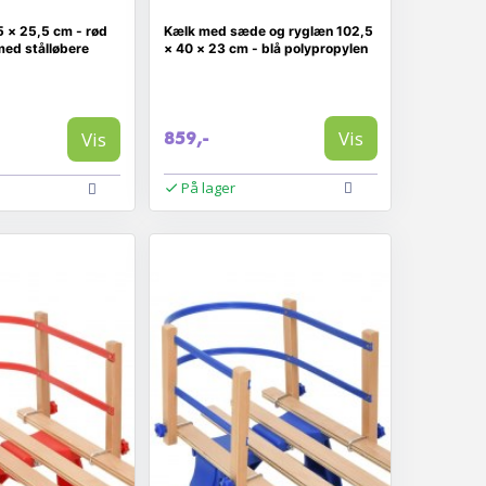
5 × 25,5 cm - rød
Kælk med sæde og ryglæn 102,5
med stålløbere
× 40 × 23 cm - blå polypropylen
Vis
Vis
859,-
På lager