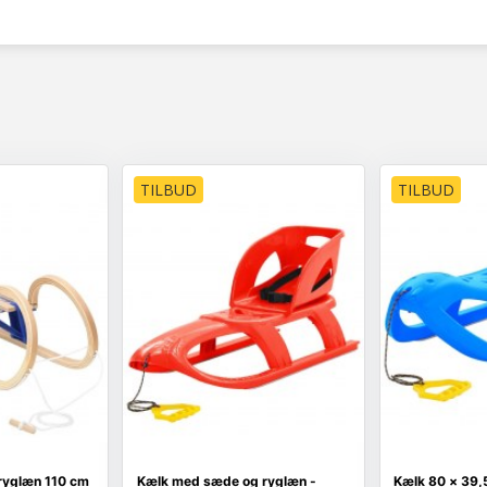
TILBUD
TILBUD
ryglæn 110 cm
Kælk med sæde og ryglæn -
Kælk 80 × 39,