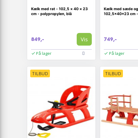
Kælk med rat - 102,5 × 40 × 23
Kælk med sæde og
cm - polypropylen, blå
102,5×40×23 cm -
Vis
849,-
749,-
På lager
På lager
TILBUD
TILBUD