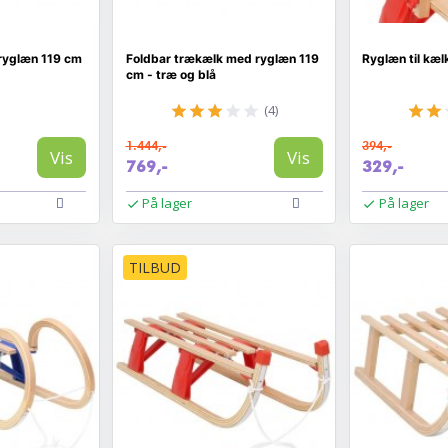
ryglæn 119 cm
Foldbar trækælk med ryglæn 119
Ryglæn til kælk
cm - træ og blå
(4)
1.444,-
394,-
Vis
Vis
769,-
329,-
På lager
På lager
TILBUD