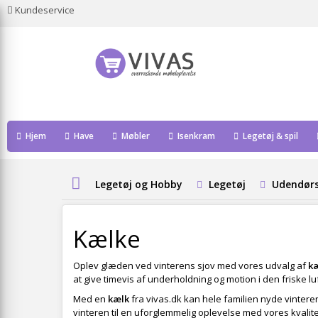
Kundeservice
Hjem
Have
Møbler
Isenkram
Legetøj & spil
Legetøj og Hobby
Legetøj
Udendørs
Kælke
Oplev glæden ved vinterens sjov med vores udvalg af
k
at give timevis af underholdning og motion i den friske luf
Med en
kælk
fra vivas.dk kan hele familien nyde vintere
vinteren til en uforglemmelig oplevelse med vores kvalit