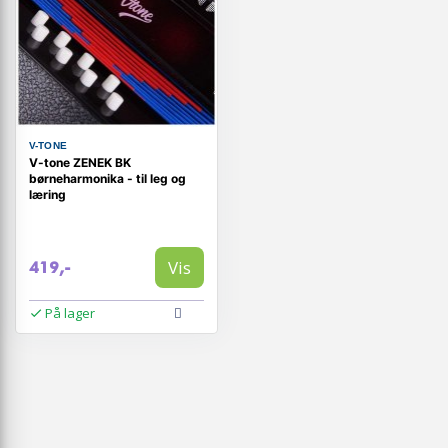
V-TONE
V-tone ZENEK BK
børneharmonika - til leg og
læring
Vis
419,-
På lager