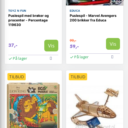
TOYZ N FUN
EDUCA
Puslespil med brøker og
Puslespil - Marvel Avengers
procenter - Percentage
200 brikker fra Educa
119630
99,-
Vis
Vis
37,-
59,-
På lager
På lager
TILBUD
TILBUD