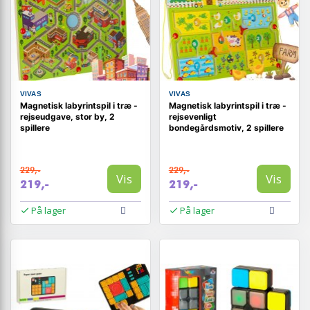
VIVAS
VIVAS
Magnetisk labyrintspil i træ -
Magnetisk labyrintspil i træ -
rejseudgave, stor by, 2
rejsevenligt
spillere
bondegårdsmotiv, 2 spillere
229,-
229,-
Vis
Vis
219,-
219,-
På lager
På lager