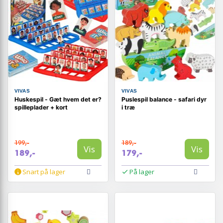
VIVAS
VIVAS
Huskespil - Gæt hvem det er?
Puslespil balance - safari dyr
spilleplader + kort
i træ
199,-
189,-
Vis
Vis
189,-
179,-
Snart på lager
På lager