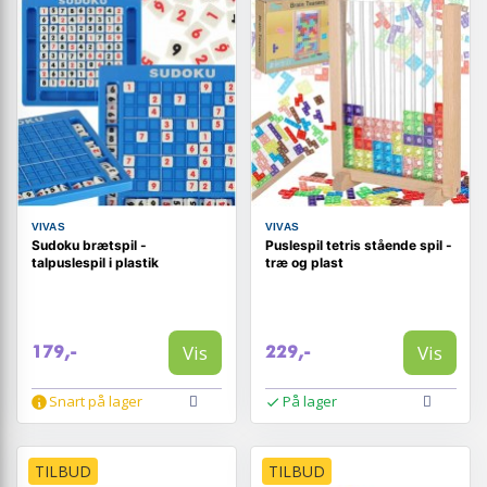
VIVAS
VIVAS
Sudoku brætspil -
Puslespil tetris stående spil -
talpuslespil i plastik
træ og plast
Vis
Vis
179,-
229,-
Snart på lager
På lager
TILBUD
TILBUD