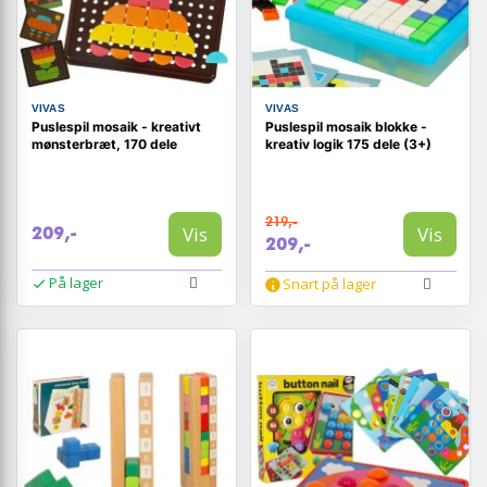
VIVAS
VIVAS
Puslespil mosaik - kreativt
Puslespil mosaik blokke -
mønsterbræt, 170 dele
kreativ logik 175 dele (3+)
219,-
Vis
Vis
209,-
209,-
På lager
Snart på lager