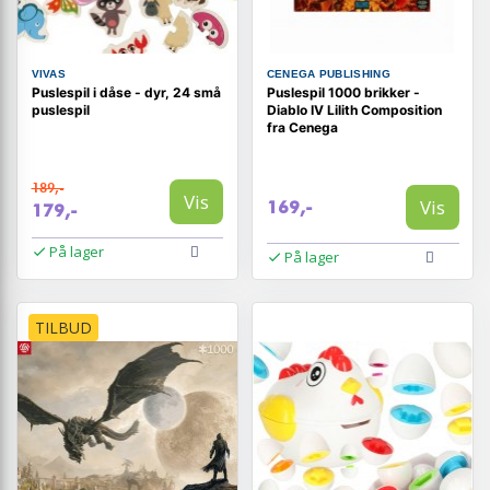
VIVAS
CENEGA PUBLISHING
Puslespil i dåse - dyr, 24 små
Puslespil 1000 brikker -
puslespil
Diablo IV Lilith Composition
fra Cenega
189,-
Vis
Vis
169,-
179,-
På lager
På lager
TILBUD