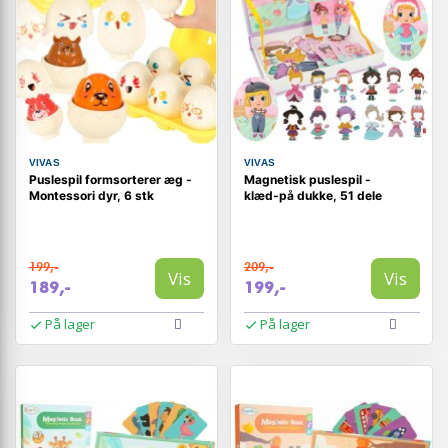
VIVAS
VIVAS
Puslespil formsorterer æg -
Magnetisk puslespil -
Montessori dyr, 6 stk
klæd‑på dukke, 51 dele
199,-
209,-
Vis
Vis
189,-
199,-
På lager
På lager