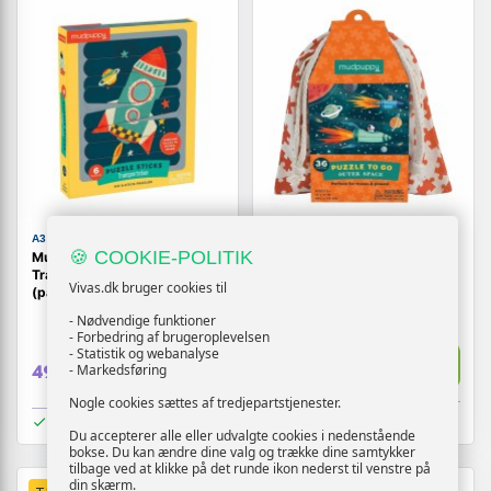
A3 BABY & KIDS
A3 BABY & KIDS
🍪 COOKIE-POLITIK
Mudpuppy Puzzle Sticks -
Mudpuppy Puslespil To Go -
Transportation puslespil
Outer Space, 36 brikker
Vivas.dk bruger cookies til
(papir)
(1)
(5)
- Nødvendige funktioner
- Forbedring af brugeroplevelsen
- Statistik og webanalyse
Vis
49,-
Vis
- Markedsføring
49,-
Nogle cookies sættes af tredjepartstjenester.
På lager
På lager
Du accepterer alle eller udvalgte cookies i nedenstående
bokse. Du kan ændre dine valg og trække dine samtykker
tilbage ved at klikke på det runde ikon nederst til venstre på
din skærm.