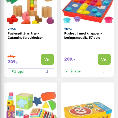
VIVAS
VIVAS
Puslespil tårn i træ -
Puslespil med knapper -
Catamino farveklodser
læringsmosaik, 57 dele
219,-
Vis
Vis
209,-
209,-
På lager
På lager