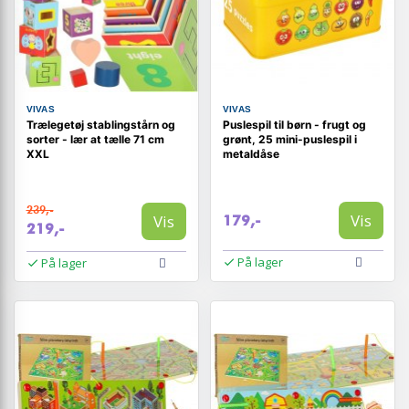
VIVAS
VIVAS
Trælegetøj stablings­tårn og
Puslespil til børn - frugt og
sorter - lær at tælle 71 cm
grønt, 25 mini-puslespil i
XXL
metaldåse
239,-
Vis
Vis
179,-
219,-
På lager
På lager