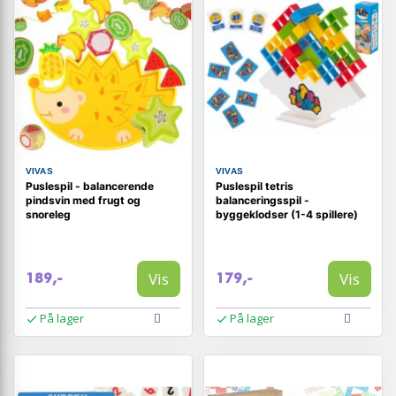
VIVAS
VIVAS
Puslespil - balancerende
Puslespil tetris
pindsvin med frugt og
balanceringsspil -
snoreleg
byggeklodser (1-4 spillere)
Vis
Vis
189,-
179,-
På lager
På lager