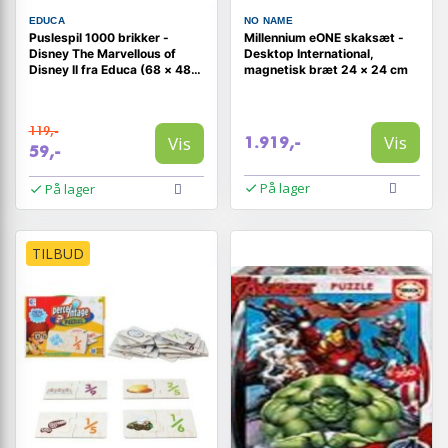
EDUCA
NO NAME
Puslespil 1000 brikker -
Millennium eONE skaksæt -
Disney The Marvellous of
Desktop International,
Disney II fra Educa (68 × 48
magnetisk bræt 24 × 24 cm
cm)
119,-
Vis
Vis
1.919,-
59,-
På lager
På lager
TILBUD