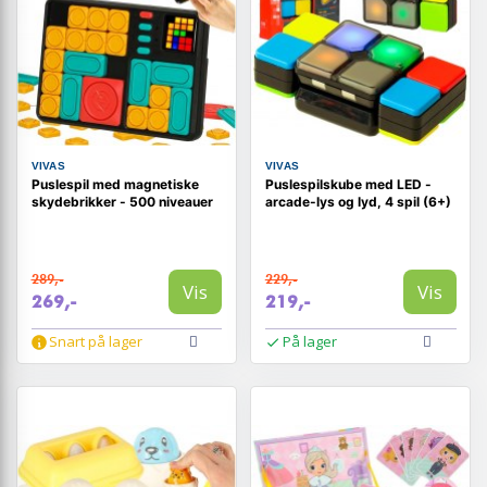
VIVAS
VIVAS
Puslespil med magnetiske
Puslespilskube med LED -
skydebrikker - 500 niveauer
arcade-lys og lyd, 4 spil (6+)
289,-
229,-
Vis
Vis
269,-
219,-
Snart på lager
På lager