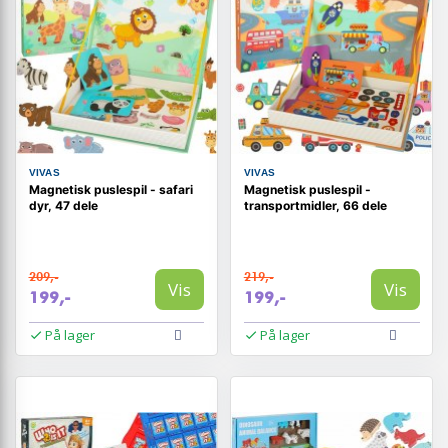
VIVAS
VIVAS
Magnetisk puslespil - safari
Magnetisk puslespil -
dyr, 47 dele
transportmidler, 66 dele
209,-
219,-
Vis
Vis
199,-
199,-
På lager
På lager