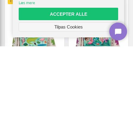
TILBUD
TILBUD
Læs mere
ACCEPTER ALLE
Tilpas Cookies
A3 BABY & KIDS
A3 BABY & KIDS
Mudpuppy Puslespil Dyr To
Mudpuppy Puzzle To Go -
Go - rejsevenligt puslespil
Havfruer (36 brikker)
(3)
Vis
Vis
49,-
49,-
På lager
På lager