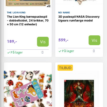
THE LION KING
NO NAME
The Lion King børnepuslespil
3D puslespil NASA Discovery
- dobbeltsidet, 24 brikker, 70
Ugears rumfærge model
× 50 cm (12 enheder)
Vis
559,-
Vis
189,-
På lager
På lager
TILBUD