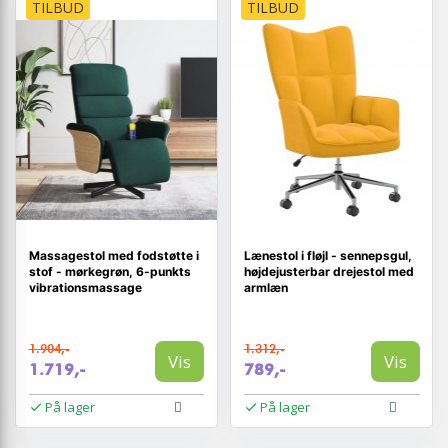
TILBUD
TILBUD
Massagestol med fodstøtte i
Lænestol i fløjl - sennepsgul,
stof - mørkegrøn, 6-punkts
højdejusterbar drejestol med
vibrationsmassage
armlæn
1.904,-
1.312,-
Vis
Vis
1.719,-
789,-
På lager
På lager