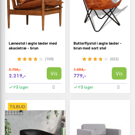
Lænestol i ægte læder med
Butterflystol i ægte læder -
akacietræ - brun
brun med sort stel
(169)
(632)
2.706,-
1.004,-
Vis
Vis
2.219,-
779,-
På lager
På lager
TILBUD