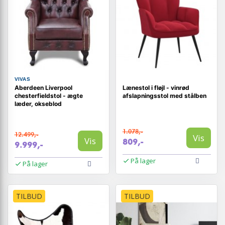
VIVAS
Aberdeen Liverpool
Lænestol i fløjl - vinrød
chesterfieldstol - ægte
afslapningsstol med stålben
læder, okseblod
1.078,-
12.499,-
Vis
Vis
809,-
9.999,-
På lager
På lager
TILBUD
TILBUD