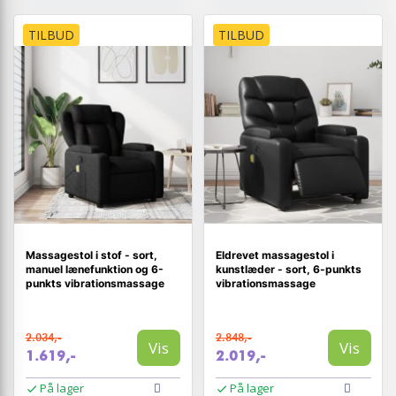
TILBUD
TILBUD
Massagestol i stof - sort,
Eldrevet massagestol i
manuel lænefunktion og 6-
kunstlæder - sort, 6-punkts
punkts vibrationsmassage
vibrationsmassage
2.034,-
2.848,-
Vis
Vis
1.619,-
2.019,-
På lager
På lager