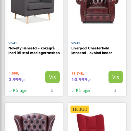
VIVAS
VIVAS
Novelty lænestol - koksgrå
Liverpool Chesterfield
Inari 95 stof med egetræsben
lænestol - oxblod læder
4.999,-
38.748,-
Vis
Vis
3.999,-
10.999,-
På lager
På lager
TILBUD