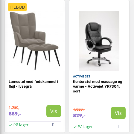
TILBUD
ACTIVEJET
Lænestol med fodskammel i
Kontorstol med massage og
fløjl - lysegrå
varme - Activejet YK7304,
sort
1.250,-
1.020,-
Vis
Vis
889,-
829,-
På lager
På lager