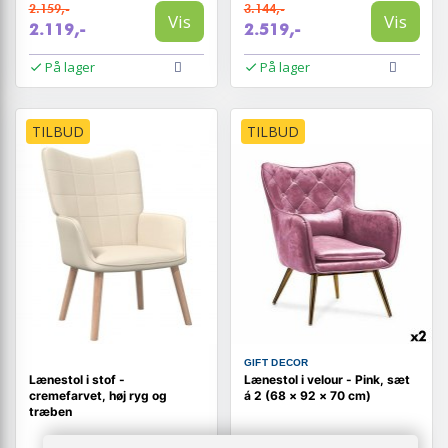
2.159,-
3.144,-
Vis
Vis
2.119,-
2.519,-
På lager
På lager
TILBUD
TILBUD
GIFT DECOR
Lænestol i stof -
Lænestol i velour - Pink, sæt
cremefarvet, høj ryg og
á 2 (68 × 92 × 70 cm)
træben