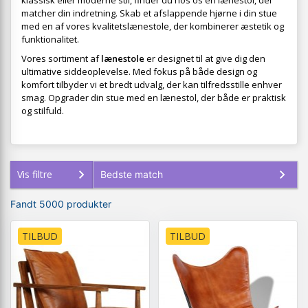
klassisk eller moderne stil, finder du hos os en lænestol, der
matcher din indretning. Skab et afslappende hjørne i din stue
med en af vores kvalitetslænestole, der kombinerer æstetik og
funktionalitet.
Vores sortiment af
lænestole
er designet til at give dig den
ultimative siddeoplevelse. Med fokus på både design og
komfort tilbyder vi et bredt udvalg, der kan tilfredsstille enhver
smag. Opgrader din stue med en lænestol, der både er praktisk
og stilfuld.
Vis filtre
Fandt 5000 produkter
TILBUD
TILBUD