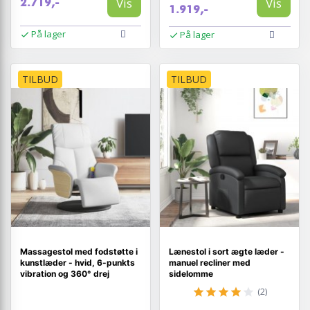
Vis
Vis
2.719,-
1.919,-
På lager
På lager
TILBUD
TILBUD
Massagestol med fodstøtte i
Lænestol i sort ægte læder -
kunstlæder - hvid, 6-punkts
manuel recliner med
vibration og 360° drej
sidelomme
(2)