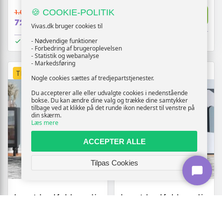
🍪 COOKIE-POLITIK
1.007,-
Vis
949,-
Vis
729,-
Vivas.dk bruger cookies til
På lager
På lager
- Nødvendige funktioner
- Forbedring af brugeroplevelsen
- Statistik og webanalyse
- Markedsføring
TILBUD
TILBUD
Nogle cookies sættes af tredjepartstjenester.
Du accepterer alle eller udvalgte cookies i nedenstående
bokse. Du kan ændre dine valg og trække dine samtykker
tilbage ved at klikke på det runde ikon nederst til venstre på
din skærm.
Læs mere
ACCEPTER ALLE
Tilpas Cookies
Lænestol med fodskammel i
Lænestol med fodskammel i
velour - lyserød
velour - lyserød