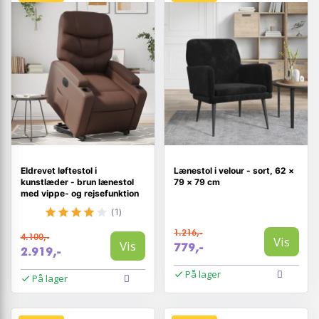
Eldrevet løftestol i
Lænestol i velour - sort, 62 ×
kunstlæder - brun lænestol
79 × 79 cm
med vippe- og rejsefunktion
(1)
1.216,-
4.100,-
Vis
Vis
779,-
2.919,-
På lager
På lager