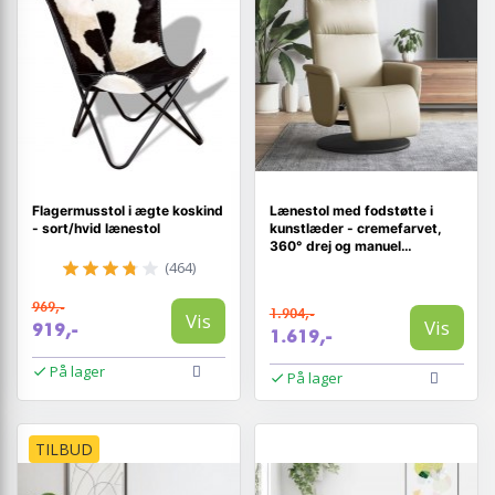
Flagermusstol i ægte koskind
Lænestol med fodstøtte i
- sort/hvid lænestol
kunstlæder - cremefarvet,
360° drej og manuel
lænefunktion
(464)
969,-
1.904,-
Vis
Vis
919,-
1.619,-
På lager
På lager
TILBUD