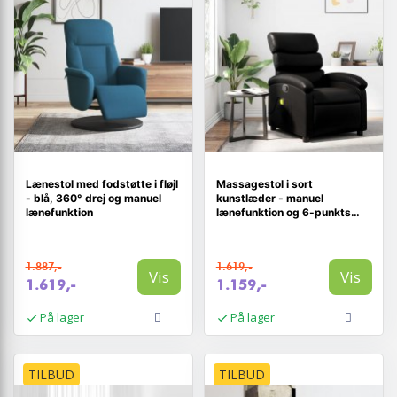
Lænestol med fodstøtte i fløjl
Massagestol i sort
- blå, 360° drej og manuel
kunstlæder - manuel
lænefunktion
lænefunktion og 6-punkts
vibrationsmassage
1.887,-
1.619,-
Vis
Vis
1.619,-
1.159,-
På lager
På lager
TILBUD
TILBUD