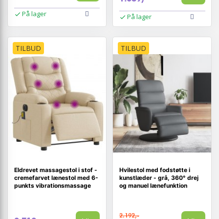
På lager
På lager
TILBUD
TILBUD
Eldrevet massagestol i stof -
Hvilestol med fodstøtte i
cremefarvet lænestol med 6-
kunstlæder - grå, 360° drej
punkts vibrationsmassage
og manuel lænefunktion
2.192,-