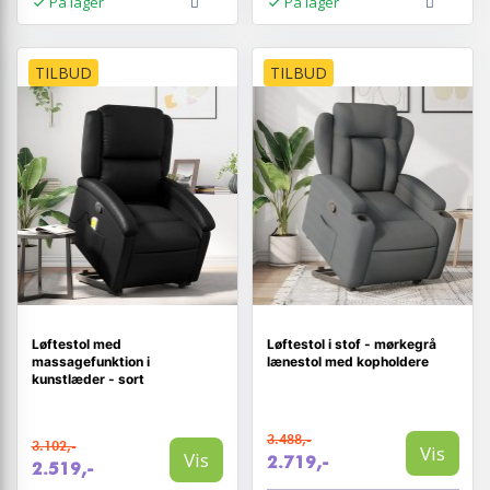
På lager
På lager
TILBUD
TILBUD
Løftestol med
Løftestol i stof - mørkegrå
massagefunktion i
lænestol med kopholdere
kunstlæder - sort
3.488,-
3.102,-
Vis
Vis
2.719,-
2.519,-