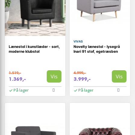
VIVAS
Lænestol i kunstlæder - sort,
Novelty lænestol - lysegrå
moderne klubstol
Inari 91 stof, egetræsben
1.519,-
4.999,-
Vis
Vis
1.369,-
3.999,-
På lager
På lager