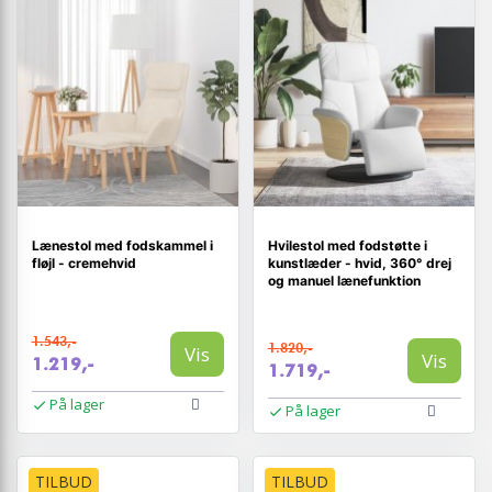
Lænestol med fodskammel i
Hvilestol med fodstøtte i
fløjl - cremehvid
kunstlæder - hvid, 360° drej
og manuel lænefunktion
1.543,-
1.820,-
Vis
Vis
1.219,-
1.719,-
På lager
På lager
TILBUD
TILBUD