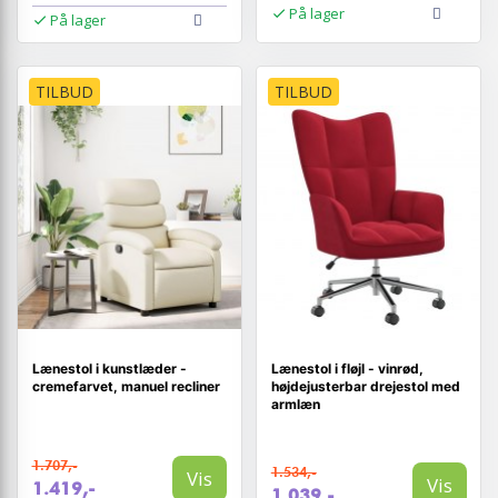
På lager
På lager
TILBUD
TILBUD
Lænestol i kunstlæder -
Lænestol i fløjl - vinrød,
cremefarvet, manuel recliner
højdejusterbar drejestol med
armlæn
1.707,-
1.534,-
Vis
Vis
1.419,-
1.039,-