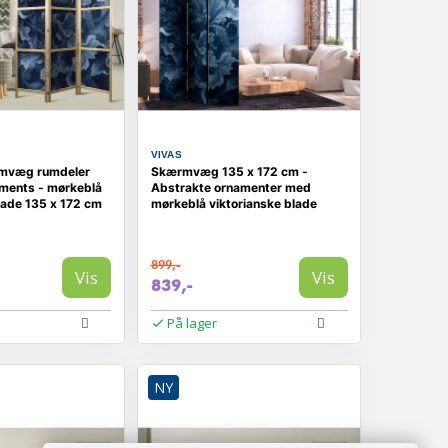
VIVAS
mvæg rumdeler
Skærmvæg 135 x 172 cm -
ments - mørkeblå
Abstrakte ornamenter med
lade 135 x 172 cm
mørkeblå viktorianske blade
899,-
Vis
Vis
839,-
På lager
NY