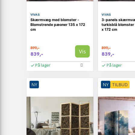
VIVAS
VIVAS
Skærmvæg med blomster -
3-panels skærmv
Blomstrende pæoner 135 x 172
turkisblå blomster 
cm
x 172 cm
899,-
899,-
Vis
839,-
839,-
På lager
På lager
NY
NY
TILBUD