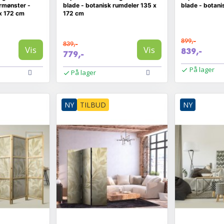
rmønster -
blade - botanisk rumdeler 135 x
blade - botani
x 172 cm
172 cm
899,-
839,-
Vis
Vis
839,-
779,-
På lager
På lager
NY
TILBUD
NY