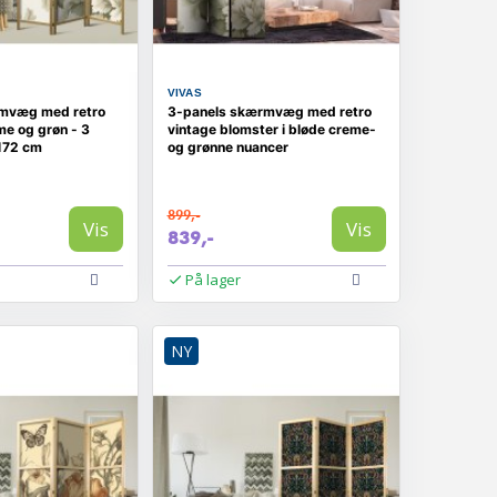
VIVAS
mvæg med retro
3-panels skærmvæg med retro
me og grøn - 3
vintage blomster i bløde creme-
 172 cm
og grønne nuancer
899,-
Vis
Vis
839,-
På lager
NY