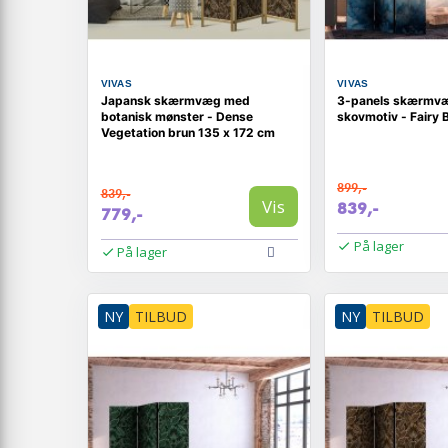
VIVAS
VIVAS
Japansk skærmvæg med
3-panels skærmvæ
botanisk mønster - Dense
skovmotiv - Fairy 
Vegetation brun 135 x 172 cm
899,-
839,-
Vis
839,-
779,-
På lager
På lager
NY
TILBUD
NY
TILBUD