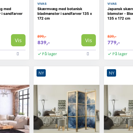
VIVAS
VIVAS
æg med
Skærmvæg med botanisk
Japansk skæ
 i sandfarver
bladmønster i sandfarver 135 x
blomster - Bl
172 cm
135 x 172 cm
899,-
839,-
Vis
Vis
839,-
779,-
På lager
På lager
NY
NY