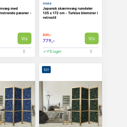
VIVAS
rmvæg med
Japansk skærmvæg rumdeler
omstrende pæoner -
135 x 172 cm - Turkise blomster i
retrostil
839,-
Vis
Vis
779,-
På lager
NY