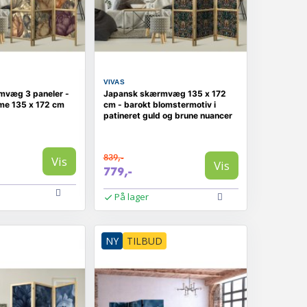
VIVAS
mvæg 3 paneler -
Japansk skærmvæg 135 x 172
eme 135 x 172 cm
cm - barokt blomstermotiv i
patineret guld og brune nuancer
839,-
Vis
Vis
779,-
På lager
NY
TILBUD