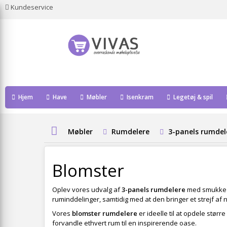
Kundeservice
Hjem
Have
Møbler
Isenkram
Legetøj & spil
Møbler
Rumdelere
3-panels rumdel
Blomster
Oplev vores udvalg af
3-panels rumdelere
med smukk
ruminddelinger, samtidig med at den bringer et strejf af 
Vores
blomster rumdelere
er ideelle til at opdele stør
forvandle ethvert rum til en inspirerende oase.