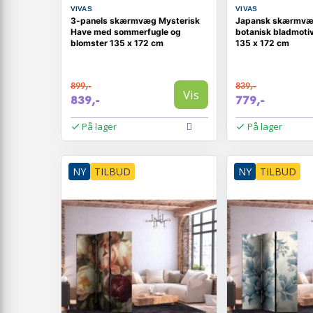
VIVAS
VIVAS
3-panels skærmvæg Mysterisk
Japansk skærmv
Have med sommerfugle og
botanisk bladmotiv
blomster 135 x 172 cm
135 x 172 cm
899,-
839,-
Vis
839,-
779,-
På lager
På lager
NY
TILBUD
NY
TILBUD