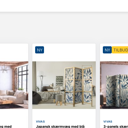
NY
NY
TILBU
VIVAS
VIVAS
æg med
Japansk skærmvæg med blå
3-panels skæ