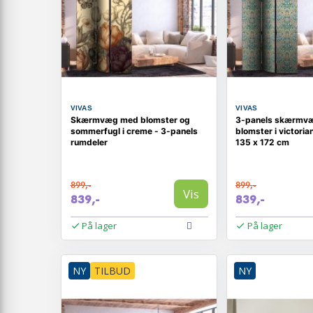
VIVAS
VIVAS
Skærmvæg med blomster og
3-panels skærmv
sommerfugl i creme - 3-panels
blomster i victorian
rumdeler
135 x 172 cm
899,-
899,-
Vis
839,-
839,-
På lager
På lager
NY
TILBUD
NY