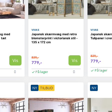
VIVAS
VIVAS
æg med
Japansk skærmvæg med retro
Japansk skær
- tæt
blomsterprint i victoriansk stil -
Tulipaner i cr
135 x 172 cm
839,-
839,-
Vis
Vis
779,-
779,-
På lager
På lager
NY
TILBUD
NY