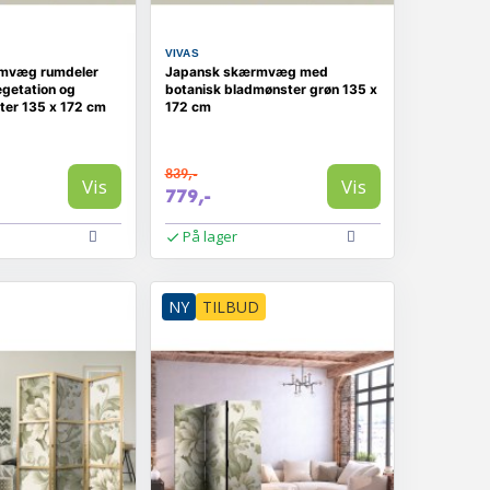
VIVAS
mvæg rumdeler
Japansk skærmvæg med
egetation og
botanisk bladmønster grøn 135 x
ter 135 x 172 cm
172 cm
839,-
Vis
Vis
779,-
På lager
NY
TILBUD