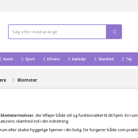
Kunst
Sport
Erhverv
Kæledyr
Skønhed
Tøj
ere
Blomster
e
blomstermotiver
, der tilføjer både stil og funktionalitet til dit hjem. En 
naturens skønhed ind i din indretning.
re rum eller skabe hyggelige hjørner i din bolig. De fungerer både som pra