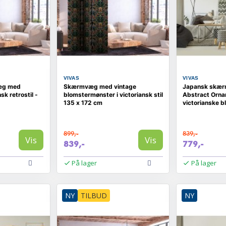
VIVAS
VIVAS
æg med
Skærmvæg med vintage
Japansk skær
sk retrostil -
blomstermønster i victoriansk stil
Abstract Orna
135 x 172 cm
victorianske b
899,-
839,-
Vis
Vis
839,-
779,-
På lager
På lager
NY
TILBUD
NY