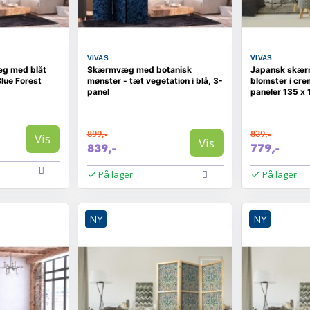
VIVAS
VIVAS
g med blåt
Skærmvæg med botanisk
Japansk skær
Blue Forest
mønster - tæt vegetation i blå, 3-
blomster i cre
panel
paneler 135 x
899,-
839,-
Vis
Vis
839,-
779,-
På lager
På lager
NY
NY