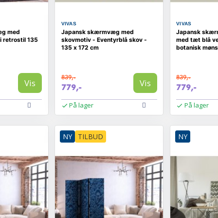
VIVAS
VIVAS
æg med
Japansk skærmvæg med
Japansk skær
i retrostil 135
skovmotiv - Eventyrblå skov -
med tæt blå v
135 x 172 cm
botanisk møns
839,-
839,-
Vis
Vis
779,-
779,-
På lager
På lager
NY
TILBUD
NY