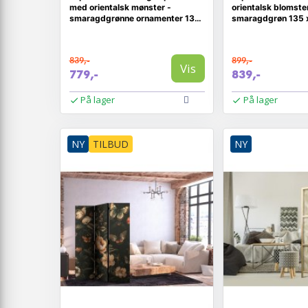
med orientalsk mønster -
orientalsk blomste
smaragdgrønne ornamenter 135
smaragdgrøn 135 
x 172 cm
839,-
899,-
Vis
779,-
839,-
På lager
På lager
NY
TILBUD
NY