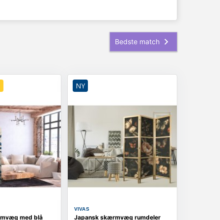
D
NY
VIVAS
rmvæg med blå
Japansk skærmvæg rumdeler