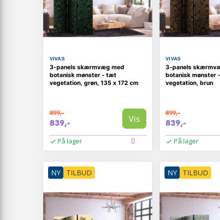
VIVAS
VIVAS
3-panels skærmvæg med
3-panels skærmv
botanisk mønster - tæt
botanisk mønster 
vegetation, grøn, 135 x 172 cm
vegetation, brun
899,-
899,-
Vis
839,-
839,-
På lager
På lager
NY
TILBUD
NY
TILBUD