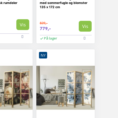
sk rumdeler
med sommerfugle og blomster
135 x 172 cm
839,-
Vis
Vis
779,-
På lager
NY