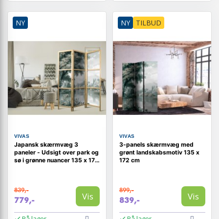
NY
NY
TILBUD
VIVAS
VIVAS
Japansk skærmvæg 3
3-panels skærmvæg med
paneler - Udsigt over park og
grønt landskabsmotiv 135 x
sø i grønne nuancer 135 x 172
172 cm
cm
839,-
899,-
Vis
Vis
779,-
839,-
På lager
På lager