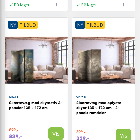
På lager
På lager
NY
TILBUD
NY
TILBUD
VIVAS
VIVAS
Skærmvæg med skymotiv 3-
Skærmvæg med oplyste
paneler 135 x 172 cm
skyer 135 x 172 cm - 3-
panels rumdeler
899,-
899,-
Vis
Vis
839,-
839,-