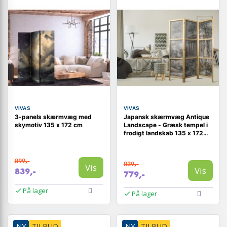
VIVAS
VIVAS
3-panels skærmvæg med
Japansk skærmvæg Antique
skymotiv 135 x 172 cm
Landscape - Græsk tempel i
frodigt landskab 135 x 172
cm
899,-
839,-
Vis
Vis
839,-
779,-
På lager
På lager
NY
TILBUD
NY
TILBUD