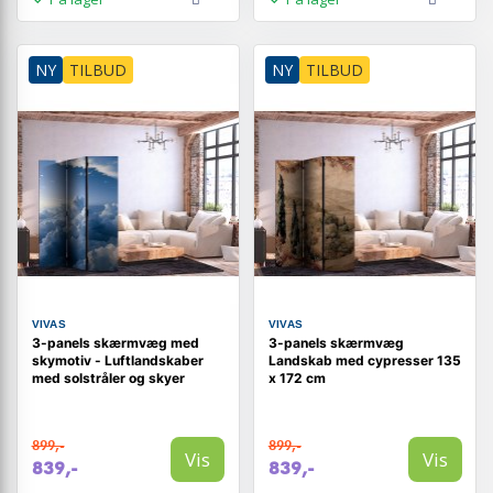
NY
TILBUD
NY
TILBUD
VIVAS
VIVAS
3-panels skærmvæg med
3-panels skærmvæg
skymotiv - Luftlandskaber
Landskab med cypresser 135
med solstråler og skyer
x 172 cm
899,-
899,-
Vis
Vis
839,-
839,-