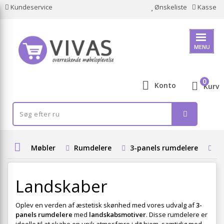
Kundeservice
Ønskeliste
Kasse
MENU
0
Konto
Kurv
Møbler
Rumdelere
3-panels rumdelere
L
Landskaber
Oplev en verden af æstetisk skønhed med vores udvalg af
3-
panels rumdelere
med
landskabsmotiver
. Disse rumdelere er