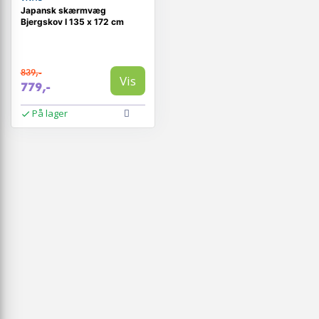
Japansk skærmvæg
Bjergskov I 135 x 172 cm
839,-
Vis
779,-
På lager