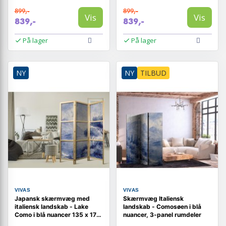
899,-
899,-
Vis
Vis
839,-
839,-
På lager
På lager
NY
NY
TILBUD
VIVAS
VIVAS
Japansk skærmvæg med
Skærmvæg Italiensk
italiensk landskab - Lake
landskab - Comosøen i blå
Como i blå nuancer 135 x 172
nuancer, 3-panel rumdeler
cm