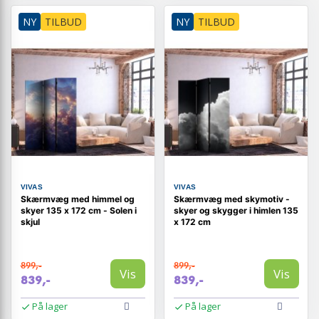
NY
TILBUD
NY
TILBUD
VIVAS
VIVAS
Skærmvæg med himmel og
Skærmvæg med skymotiv -
skyer 135 x 172 cm - Solen i
skyer og skygger i himlen 135
skjul
x 172 cm
899,-
899,-
Vis
Vis
839,-
839,-
På lager
På lager