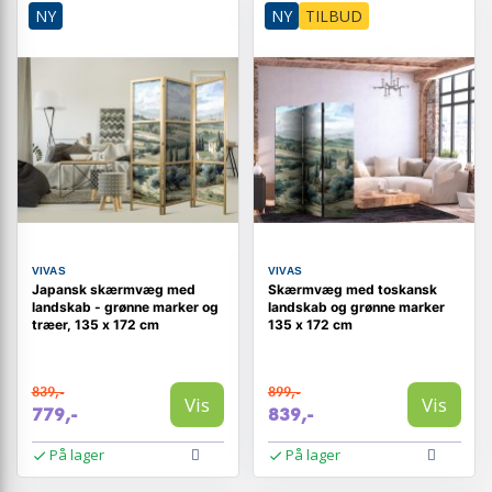
NY
NY
TILBUD
VIVAS
VIVAS
Japansk skærmvæg med
Skærmvæg med toskansk
landskab - grønne marker og
landskab og grønne marker
træer, 135 x 172 cm
135 x 172 cm
839,-
899,-
Vis
Vis
779,-
839,-
På lager
På lager