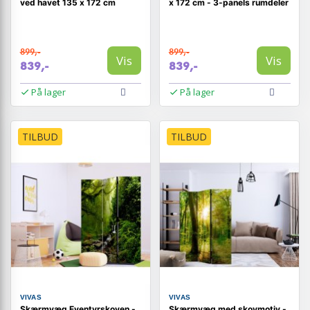
ved havet 135 x 172 cm
x 172 cm - 3-panels rumdeler
899,-
899,-
Vis
Vis
839,-
839,-
På lager
På lager
TILBUD
TILBUD
VIVAS
VIVAS
Skærmvæg Eventyrskoven -
Skærmvæg med skovmotiv -