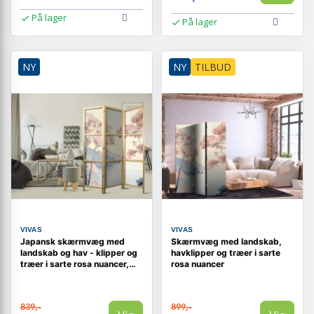
På lager
På lager
NY
NY
TILBUD
VIVAS
VIVAS
Japansk skærmvæg med
Skærmvæg med landskab,
landskab og hav - klipper og
havklipper og træer i sarte
træer i sarte rosa nuancer,
rosa nuancer
135 x 172 cm
839,-
899,-