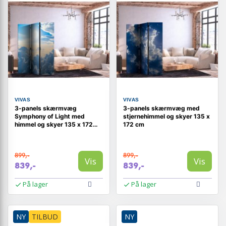
VIVAS
VIVAS
3-panels skærmvæg
3-panels skærmvæg med
Symphony of Light med
stjernehimmel og skyer 135 x
himmel og skyer 135 x 172
172 cm
cm
899,-
899,-
Vis
Vis
839,-
839,-
På lager
På lager
NY
TILBUD
NY