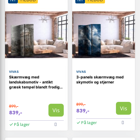
VIVAS
VIVAS
Skærmvæg med
3-panels skærmvæg med
landskabsmotiv - antikt
skymotiv og stjerner
græsk tempel blandt frodig
vegetation 135 x 172 cm
899,-
899,-
Vis
Vis
839,-
839,-
På lager
På lager