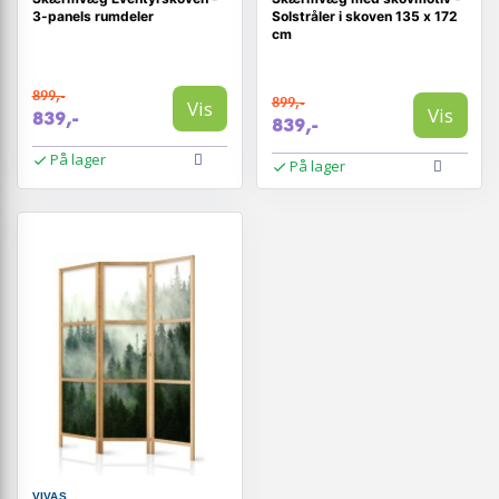
3-panels rumdeler
Solstråler i skoven 135 x 172
cm
899,-
899,-
Vis
Vis
839,-
839,-
På lager
På lager
VIVAS