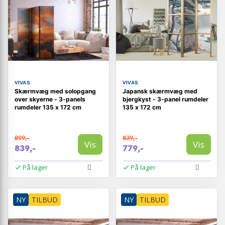
VIVAS
VIVAS
Skærmvæg med solopgang
Japansk skærmvæg med
over skyerne - 3-panels
bjergkyst - 3-panel rumdeler
rumdeler 135 x 172 cm
135 x 172 cm
899,-
839,-
Vis
Vis
839,-
779,-
På lager
På lager
NY
TILBUD
NY
TILBUD