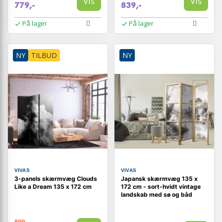
Vis
Vis
779,-
839,-
På lager
På lager
NY
TILBUD
NY
VIVAS
VIVAS
3-panels skærmvæg Clouds
Japansk skærmvæg 135 x
Like a Dream 135 x 172 cm
172 cm - sort-hvidt vintage
landskab med sø og båd
899,-