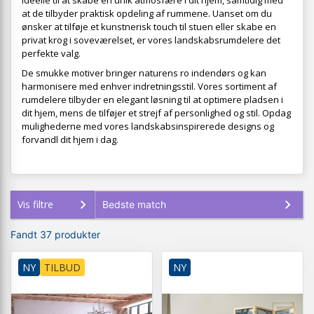
ideelle til at skabe en unik atmosfære i dit hjem, samtidig med
at de tilbyder praktisk opdeling af rummene. Uanset om du
ønsker at tilføje et kunstnerisk touch til stuen eller skabe en
privat krog i soveværelset, er vores landskabsrumdelere det
perfekte valg.
De smukke motiver bringer naturens ro indendørs og kan
harmonisere med enhver indretningsstil. Vores sortiment af
rumdelere tilbyder en elegant løsning til at optimere pladsen i
dit hjem, mens de tilføjer et strejf af personlighed og stil. Opdag
mulighederne med vores landskabsinspirerede designs og
forvandl dit hjem i dag.
Vis filtre
Fandt 37 produkter
NY
TILBUD
NY