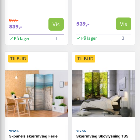
899,-
Vis
Vis
539,-
839,-
På lager
På lager
TILBUD
TILBUD
VIVAS
VIVAS
3-panels skærmvæg Ferie
Skærmvæg Skovlysning 135