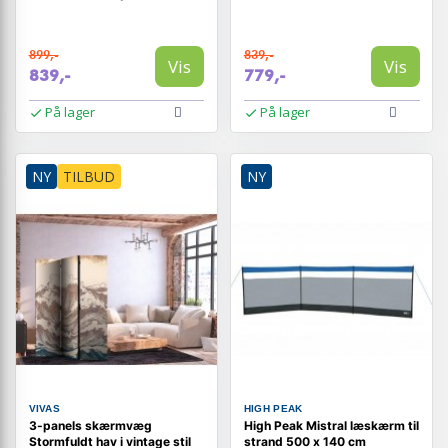
skumring
899,-
839,-
Vis
Vis
839,-
779,-
På lager
På lager
NY
TILBUD
NY
VIVAS
HIGH PEAK
3-panels skærmvæg
High Peak Mistral læskærm til
Stormfuldt hav i vintage stil
strand 500 x 140 cm