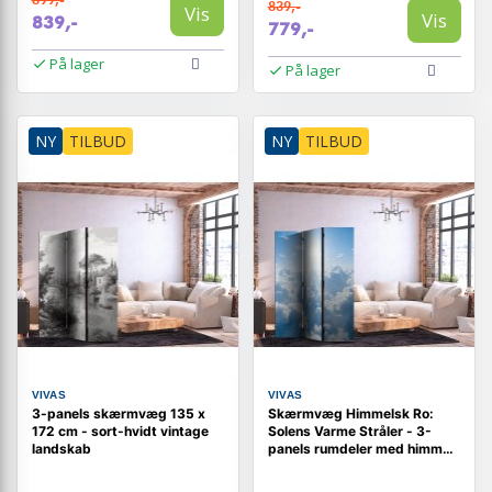
839,-
Vis
Vis
839,-
779,-
På lager
På lager
NY
TILBUD
NY
TILBUD
VIVAS
VIVAS
3-panels skærmvæg 135 x
Skærmvæg Himmelsk Ro:
172 cm - sort-hvidt vintage
Solens Varme Stråler - 3-
landskab
panels rumdeler med himmel
og skyer