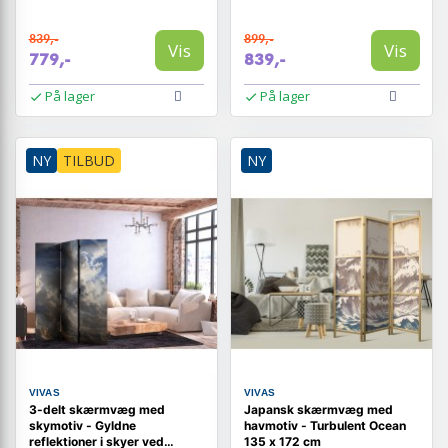
839,-
899,-
Vis
Vis
779,-
839,-
På lager
På lager
NY
TILBUD
NY
VIVAS
VIVAS
3-delt skærmvæg med
Japansk skærmvæg med
skymotiv - Gyldne
havmotiv - Turbulent Ocean
reflektioner i skyer ved
135 x 172 cm