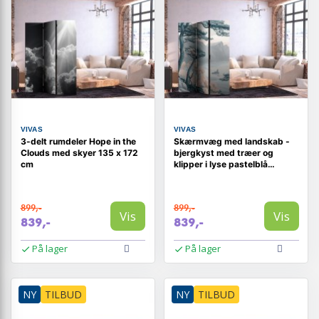
VIVAS
VIVAS
3-delt rumdeler Hope in the
Skærmvæg med landskab -
Clouds med skyer 135 x 172
bjergkyst med træer og
cm
klipper i lyse pastelblå
nuancer
899,-
899,-
Vis
Vis
839,-
839,-
På lager
På lager
NY
TILBUD
NY
TILBUD