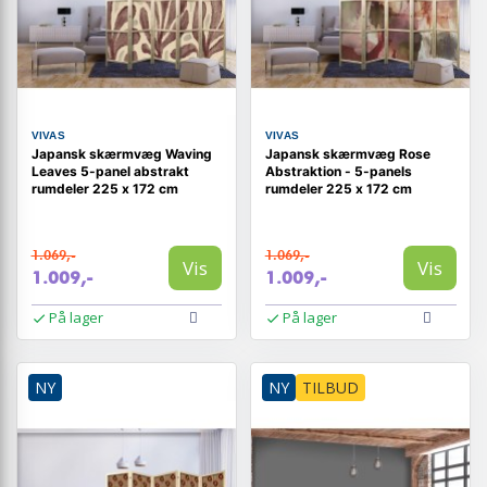
VIVAS
VIVAS
Japansk skærmvæg Waving
Japansk skærmvæg Rose
Leaves 5-panel abstrakt
Abstraktion - 5-panels
rumdeler 225 x 172 cm
rumdeler 225 x 172 cm
1.069,-
1.069,-
Vis
Vis
1.009,-
1.009,-
På lager
På lager
NY
NY
TILBUD