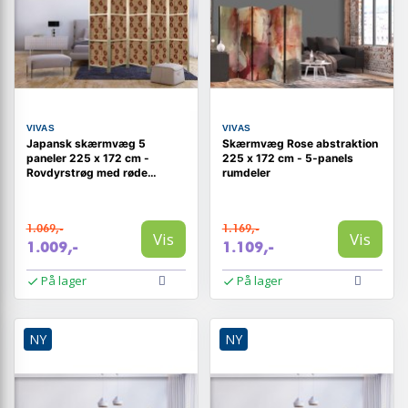
VIVAS
VIVAS
Japansk skærmvæg 5
Skærmvæg Rose abstraktion
paneler 225 x 172 cm -
225 x 172 cm - 5-panels
Rovdyrstrøg med røde
rumdeler
abstrakte former
1.069,-
1.169,-
Vis
Vis
1.009,-
1.109,-
På lager
På lager
NY
NY