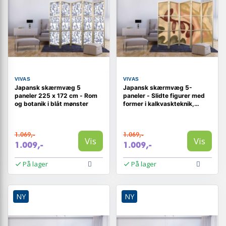
VIVAS
VIVAS
Japansk skærmvæg 5
Japansk skærmvæg 5-
paneler 225 x 172 cm - Rom
paneler - Slidte figurer med
og botanik i blåt mønster
former i kalkvaskteknik,
varme farver 225 x 172 cm
1.069,-
1.069,-
Vis
Vis
1.009,-
1.009,-
På lager
På lager
NY
NY