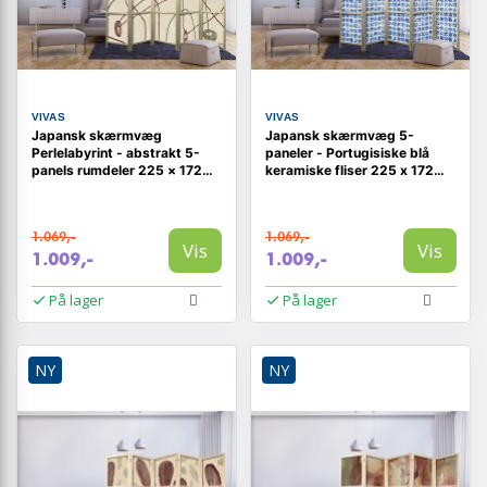
VIVAS
VIVAS
Japansk skærmvæg
Japansk skærmvæg 5-
Perlelabyrint - abstrakt 5-
paneler - Portugisiske blå
panels rumdeler 225 × 172
keramiske fliser 225 x 172
cm
cm
1.069,-
1.069,-
Vis
Vis
1.009,-
1.009,-
På lager
På lager
NY
NY