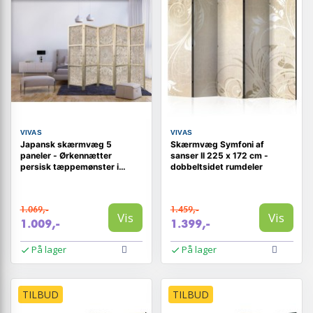
VIVAS
VIVAS
Japansk skærmvæg 5
Skærmvæg Symfoni af
paneler - Ørkennætter
sanser II 225 x 172 cm -
persisk tæppemønster i
dobbeltsidet rumdeler
dæmpede farver 225 x 172
cm
1.069,-
1.459,-
Vis
Vis
1.009,-
1.399,-
På lager
På lager
TILBUD
TILBUD