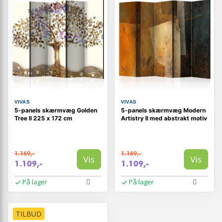
VIVAS
VIVAS
5-panels skærmvæg Golden
5-panels skærmvæg Modern
Tree II 225 x 172 cm
Artistry II med abstrakt motiv
1.169,-
1.169,-
Vis
Vis
1.109,-
1.109,-
På lager
På lager
TILBUD