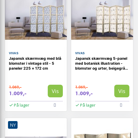
VIVAS
VIVAS
Japansk skærmvæg med blå
Japansk skærmvæg 5-panel
blomster i vintage stil - 5
med botanisk illustration -
paneler 225 × 172 cm
blomster og urter, beigegrå,
225 x 172 cm
1.069,-
1.069,-
Vis
Vis
1.009,-
1.009,-
På lager
På lager
NY