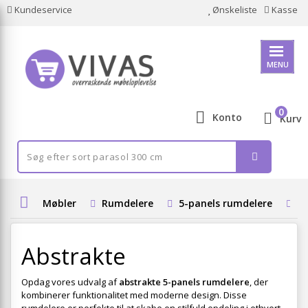
Kundeservice
Ønskeliste
Kasse
MENU
0
Konto
Kurv
Møbler
Rumdelere
5-panels rumdelere
A
Abstrakte
Opdag vores udvalg af
abstrakte 5-panels rumdelere
, der
kombinerer funktionalitet med moderne design. Disse