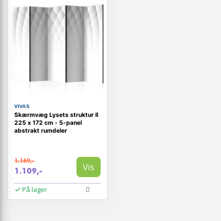
VIVAS
Skærmvæg Lysets struktur II
225 x 172 cm - 5-panel
abstrakt rumdeler
1.169,-
Vis
1.109,-
På lager