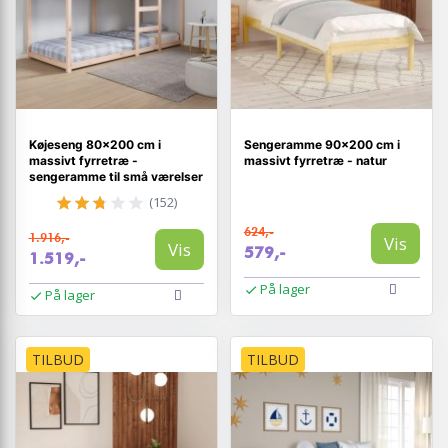
Køjeseng 80×200 cm i
Sengeramme 90x200 cm i
massivt fyrretræ -
massivt fyrretræ - natur
sengeramme til små værelser
(152)
624,-
1.916,-
Vis
Vis
579,-
1.519,-
På lager
På lager
TILBUD
TILBUD