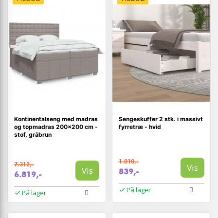
Kontinentalseng med madras
Sengeskuffer 2 stk. i massivt
og topmadras 200×200 cm -
fyrretræ - hvid
stof, gråbrun
1.010,-
7.312,-
Vis
Vis
839,-
6.819,-
På lager
På lager