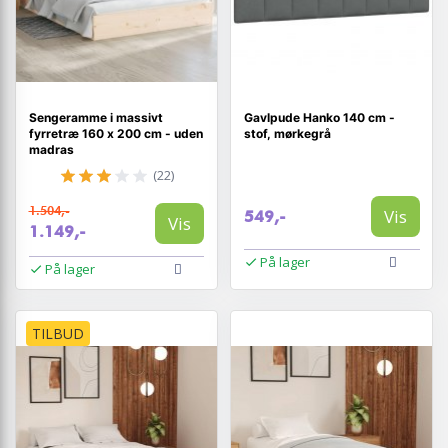
Sengeramme i massivt
Gavlpude Hanko 140 cm -
fyrretræ 160 x 200 cm - uden
stof, mørkegrå
madras
(22)
1.504,-
Vis
549,-
Vis
1.149,-
På lager
På lager
TILBUD