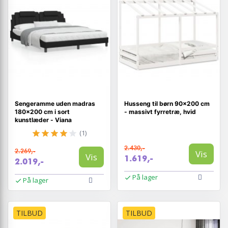
Sengeramme uden madras
Husseng til børn 90x200 cm
180x200 cm i sort
- massivt fyrretræ, hvid
kunstlæder - Viana
(1)
2.430,-
2.269,-
Vis
Vis
1.619,-
2.019,-
På lager
På lager
TILBUD
TILBUD