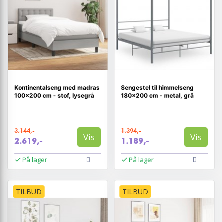
Kontinentalseng med madras
Sengestel til himmelseng
100x200 cm - stof, lysegrå
180×200 cm - metal, grå
3.144,-
1.394,-
Vis
Vis
2.619,-
1.189,-
På lager
På lager
TILBUD
TILBUD