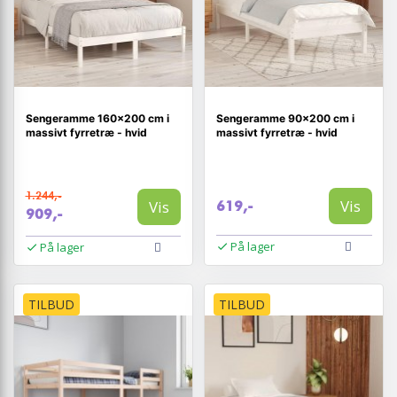
Sengeramme 160x200 cm i
Sengeramme 90x200 cm i
massivt fyrretræ - hvid
massivt fyrretræ - hvid
1.244,-
Vis
Vis
619,-
909,-
På lager
På lager
TILBUD
TILBUD