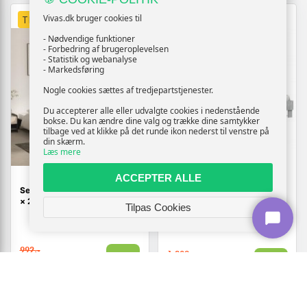
Vivas.dk bruger cookies til
TILBUD
TILBUD
- Nødvendige funktioner
- Forbedring af brugeroplevelsen
- Statistik og webanalyse
- Markedsføring
Nogle cookies sættes af tredjepartstjenester.
Du accepterer alle eller udvalgte cookies i nedenstående
bokse. Du kan ændre dine valg og trække dine samtykker
tilbage ved at klikke på det runde ikon nederst til venstre på
din skærm.
Læs mere
ACCEPTER ALLE
Sengeramme i fløjl - sort 200
Sengeramme med sengegavl
× 200 cm (uden madras)
og RGB LED-lys 180x200 cm
Tilpas Cookies
- betongrå
992,-
1.309,-
Vis
Vis
939,-
1.299,-
På lager
På lager