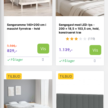
Sengeramme 140x200 cm i
Sengegavl med LED-lys -
massivt fyrretræ - hvid
200 × 18,5 × 103,5 cm, hvid,
konstrueret træ
(119)
1.164,-
Vis
Vis
1.139,-
829,-
På lager
På lager
TILBUD
TILBUD