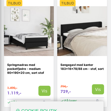
TILBUD
TILBUD
Springmadras med
Sengegavl med kanter
pocketfjedre - medium
183×16×78/88 cm - stof, sort
90×190×20 cm, sort stof
794,-
1.490,-
Vis
Vis
729,-
1.119,-
På lager
På lager
🍪 COOKIE-POLITIK