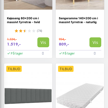
Køjeseng 80×200 cm i
Sengeramme 140x200 cm i
massivt fyrretræ - hvid
massivt fyrretræ - naturlig
(74)
1.524,-
954,-
Vis
Vis
1.519,-
809,-
På lager
På lager
TILBUD
TILBUD