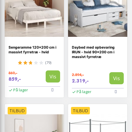
Sengeramme 120x200 cm i
Daybed med opbevaring
massivt fyrretræ - hvid
IRUN - hvid 90×200 cm i
massivt fyrretræ
(79)
869,-
2.894,-
Vis
Vis
859,-
2.319,-
På lager
På lager
TILBUD
TILBUD