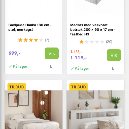
Gavlpude Hanko 180 cm -
Madras med vaskbart
stof, mørkegrå
betræk 200 × 90 × 17 cm -
fasthed H3
(2)
(20)
1.436,-
Vis
699,-
Vis
1.119,-
På lager
På lager
TILBUD
TILBUD