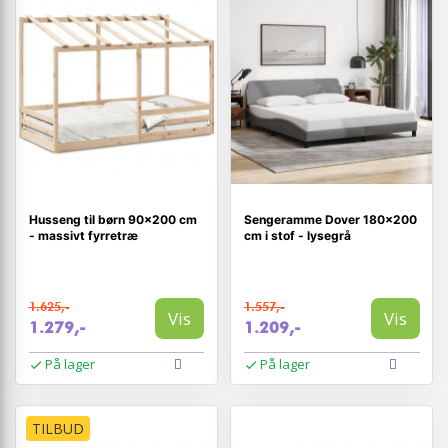
Husseng til børn 90x200 cm
Sengeramme Dover 180×200
- massivt fyrretræ
cm i stof - lysegrå
1.625,-
1.557,-
Vis
Vis
1.279,-
1.209,-
På lager
På lager
TILBUD