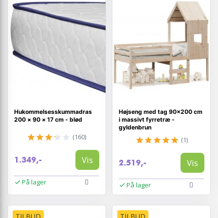
Hukommelsesskummadras
Højseng med tag 90x200 cm
200 × 90 × 17 cm - blød
i massivt fyrretræ -
gyldenbrun
(160)
(1)
Vis
1.349,-
Vis
2.519,-
På lager
På lager
TILBUD
TILBUD