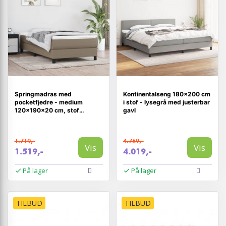
Springmadras med
Kontinentalseng 180×200 cm
pocketfjedre - medium
i stof - lysegrå med justerbar
120×190×20 cm, stof
gavl
gråbrun
1.719,-
4.769,-
Vis
Vis
1.519,-
4.019,-
På lager
På lager
TILBUD
TILBUD