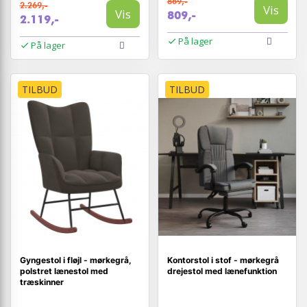
869,-
2.269,-
Vis
Vis
809,-
2.119,-
På lager
På lager
TILBUD
TILBUD
Gyngestol i fløjl - mørkegrå,
Kontorstol i stof - mørkegrå
polstret lænestol med
drejestol med lænefunktion
træskinner