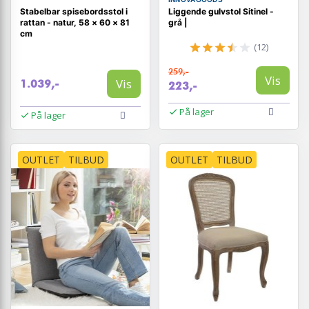
Stabelbar spisebordsstol i
Liggende gulvstol Sitinel -
rattan - natur, 58 × 60 × 81
grå |
cm
(12)
259,-
Vis
Vis
1.039,-
223,-
På lager
På lager
OUTLET
TILBUD
OUTLET
TILBUD