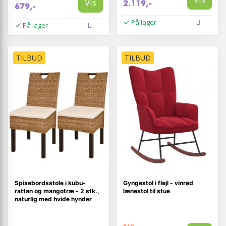
Vis
2.119,-
679,-
På lager
På lager
TILBUD
TILBUD
Spisebordsstole i kubu-
Gyngestol i fløjl - vinrød
rattan og mangotræ - 2 stk.,
lænestol til stue
naturlig med hvide hynder