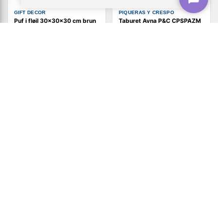
GIFT DECOR
PIQUERAS Y CRESPO
Puf i fløjl 30×30×30 cm brun
Taburet Ayna P&C CPSPAZM
- (4 stk.)
Imiteret læder Marineblå
339,-
1.314,-
Vis
Vis
264,-
708,-
På lager
På lager
NY