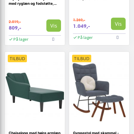
med ryglæn og fodstøtte,
quiltet PU, stålbase,
karamelbrun
1.269,-
2.019,-
Vis
Vis
1.049,-
809,-
På lager
På lager
TILBUD
TILBUD
Chaiselong med højre armlæn
Gyngestol med skammel -