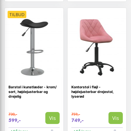
TILBUD
Barstol i kunstlæder - krom/
Kontorstol i fløjl -
sort, højdejusterbar og
højdejusterbar drejestol,
drejelig
lyserød
730,-
759,-
Vis
Vis
599,-
749,-