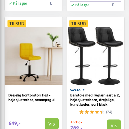
På lager
På lager
TILBUD
TILBUD
VASAGLE
Drejelig kontorstol i fløjl -
Barstole med ryglæn sæt á 2,
højdejusterbar, sennepsgul
højdejusterbare, drejelige,
kunstlæder, sort blæk
(24)
1.919,-
Vis
649,-
Vis
789,-