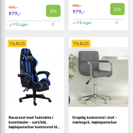
984,-
929,-
Vis
Vis
979,-
879,-
På lager
På lager
TILBUD
TILBUD
Racerstol med fodstøtte i
Drejelig kontorstol i stof -
kunstlæder - sort/blå,
mørkegrå, højdejusterbar
højdejusterbar kontorstol til
gaming