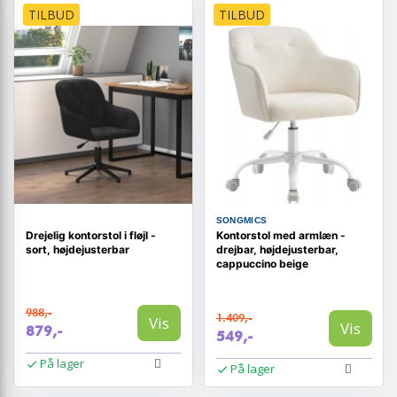
TILBUD
TILBUD
SONGMICS
Drejelig kontorstol i fløjl -
Kontorstol med armlæn -
sort, højdejusterbar
drejbar, højdejusterbar,
cappuccino beige
988,-
1.409,-
Vis
Vis
879,-
549,-
På lager
På lager