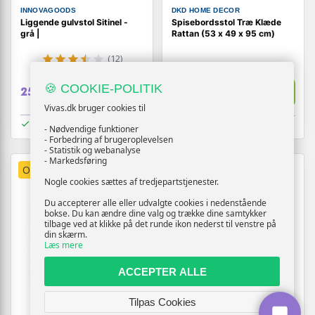
INNOVAGOODS
DKD HOME DECOR
Liggende gulvstol Sitinel -
Spisebordsstol Træ Klæde
grå |
Rattan (53 x 49 x 95 cm)
(12)
2.712,-
🍪 COOKIE-POLITIK
Vis
Vis
259,-
1.676,-
Vivas.dk bruger cookies til
På lager
På lager
- Nødvendige funktioner
- Forbedring af brugeroplevelsen
- Statistik og webanalyse
- Markedsføring
OUTLET
TILBUD
OUTLET
TILBUD
Nogle cookies sættes af tredjepartstjenester.
Du accepterer alle eller udvalgte cookies i nedenstående
bokse. Du kan ændre dine valg og trække dine samtykker
tilbage ved at klikke på det runde ikon nederst til venstre på
din skærm.
Læs mere
ACCEPTER ALLE
Tilpas Cookies