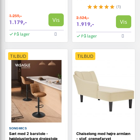
(1)
1.259,-
2.524,-
Vis
Vis
1.179,-
1.919,-
På lager
På lager
TILBUD
TILBUD
SONGMICS
Sæt med 2 barstole -
Chaiselong med højre armlæn
højdejusterbare drejestole
- stof, cremefarvet