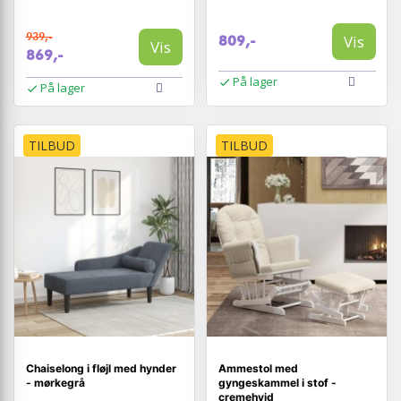
939,-
Vis
809,-
Vis
869,-
På lager
På lager
TILBUD
TILBUD
Chaiselong i fløjl med hynder
Ammestol med
- mørkegrå
gyngeskammel i stof -
cremehvid