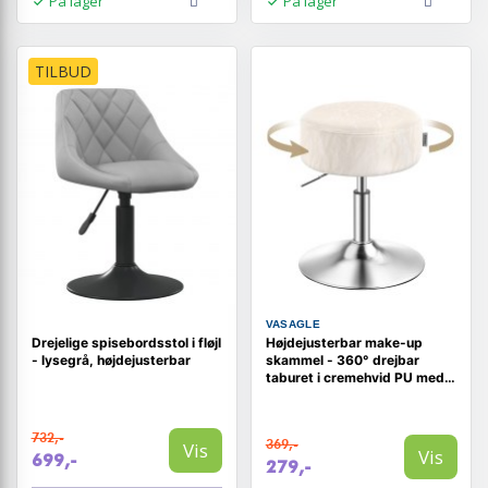
På lager
På lager
TILBUD
VASAGLE
Drejelige spisebordsstol i fløjl
Højdejusterbar make-up
- lysegrå, højdejusterbar
skammel - 360° drejbar
taburet i cremehvid PU med
tyk pude, moderne
732,-
369,-
Vis
Vis
699,-
279,-