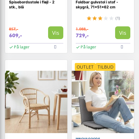
Spisebordsstole i fløjl - 2
Foldbar gulvstol i stof -
stk., blå
skygrå, 71×51×62 cm
(1)
857,-
1.088,-
Vis
Vis
609,-
729,-
På lager
På lager
OUTLET
TILBUD
INNOVAGOODS