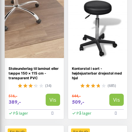
Stoleunderlag til laminat eller
Kontorstol i sort -
tæppe 150 × 115 cm -
højdejusterbar drejestol med
transparent PVC
hjul
(34)
(685)
516,-
644,-
Vis
Vis
389,-
509,-
På lager
På lager