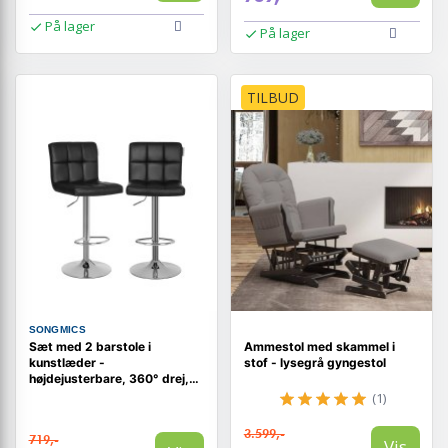
På lager
På lager
TILBUD
SONGMICS
Sæt med 2 barstole i
Ammestol med skammel i
kunstlæder -
stof - lysegrå gyngestol
højdejusterbare, 360° drej,
med ryglæn og fodstøtte,
(1)
sort
3.599,-
719,-
Vis