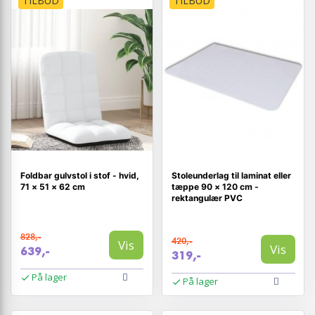
TILBUD
TILBUD
Foldbar gulvstol i stof - hvid,
Stoleunderlag til laminat eller
71 × 51 × 62 cm
tæppe 90 × 120 cm -
rektangulær PVC
828,-
420,-
Vis
Vis
639,-
319,-
På lager
På lager