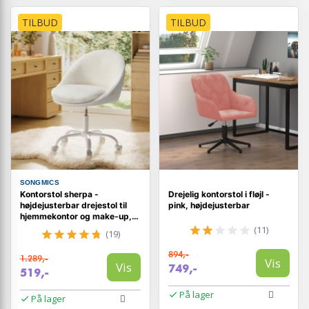
TILBUD
TILBUD
SONGMICS
Kontorstol sherpa -
Drejelig kontorstol i fløjl -
højdejusterbar drejestol til
pink, højdejusterbar
hjemmekontor og make-up,
cappuccino beige/cloud hvid
(11)
(19)
894,-
1.289,-
Vis
Vis
749,-
519,-
På lager
På lager