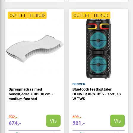
OUTLET
TILBUD
OUTLET
TILBUD
DENVER
Springmadras med
Bluetooth festhøjttaler
bonellfjedre 70×200 cm -
DENVER BPS-355 - sort, 16
medium fasthed
W TWS
932,-
609,-
Vis
Vis
674,-
521,-