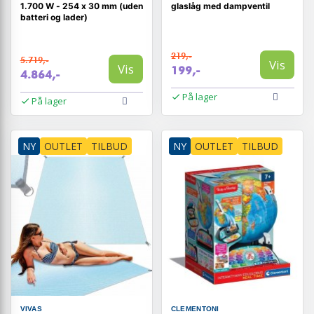
1.700 W - 254 x 30 mm (uden
glaslåg med dampventil
batteri og lader)
219,-
5.719,-
Vis
Vis
199,-
4.864,-
På lager
På lager
NY
OUTLET
TILBUD
NY
OUTLET
TILBUD
VIVAS
CLEMENTONI