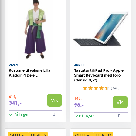
VIVAS
APPLE
Kostume til voksne Lilla
Tastatur til iPad Pro - Apple
Aladdin 4 Dele L
Smart Keyboard med folio
(dansk, 9,7”)
(340)
614,-
149,-
Vis
Vis
341,-
96,-
På lager
På lager
OUTLET
TILBUD
OUTLET
TILBUD