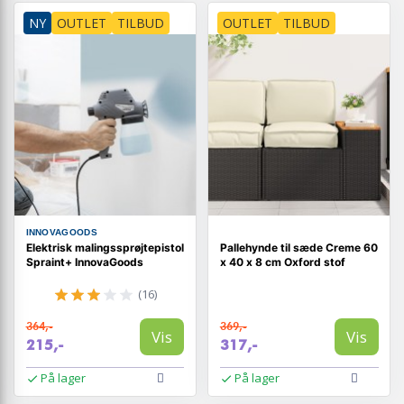
NY
OUTLET
TILBUD
OUTLET
TILBUD
INNOVAGOODS
Elektrisk malingssprøjtepistol
Pallehynde til sæde Creme 60
Spraint+ InnovaGoods
x 40 x 8 cm Oxford stof
(16)
364,-
369,-
Vis
Vis
215,-
317,-
På lager
På lager