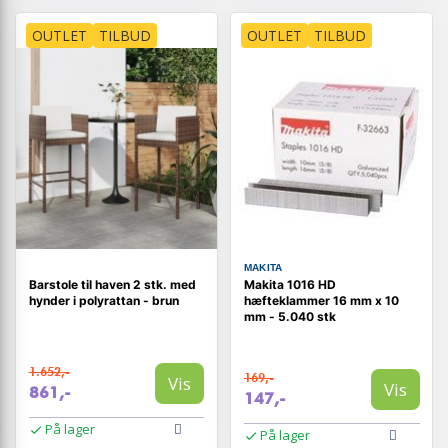
OUTLET
TILBUD
OUTLET
TILBUD
MAKITA
Barstole til haven 2 stk. med
Makita 1016 HD
hynder i polyrattan - brun
hæfteklammer 16 mm x 10
mm - 5.040 stk
1.652,-
169,-
Vis
Vis
861,-
147,-
På lager
På lager