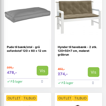
Pude til bænk/stol - grå
Hynder til havebænk - 2 stk.
oxfordstof 120 × 60 × 12 cm
120×50×7 cm, meleret
gråbrun
599,-
403,-
Vis
Vis
478,-
274,-
På lager
På lager
OUTLET
TILBUD
OUTLET
TILBUD