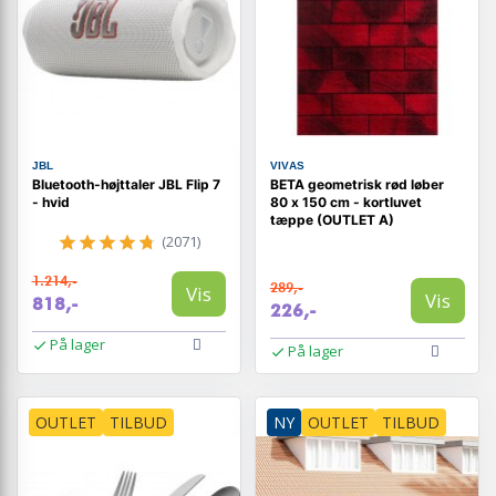
JBL
VIVAS
Bluetooth-højttaler JBL Flip 7
BETA geometrisk rød løber
- hvid
80 x 150 cm - kortluvet
tæppe (OUTLET A)
(2071)
1.214,-
289,-
Vis
Vis
818,-
226,-
På lager
På lager
OUTLET
TILBUD
NY
OUTLET
TILBUD