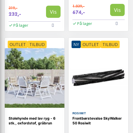
1.039,-
319,-
Vis
Vis
674,-
232,-
På lager
På lager
OUTLET
TILBUD
NY
OUTLET
TILBUD
ROSIWIT
Stolehynde med lav ryg - 6
Frontbørstevalse SkyWalker
stk., oxfordstof, gråbrun
50 Rosiwit