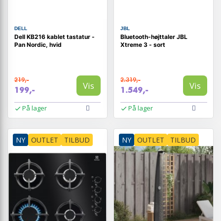
DELL
JBL
Dell KB216 kablet tastatur -
Bluetooth-højttaler JBL
Pan Nordic, hvid
Xtreme 3 - sort
219,-
2.319,-
Vis
Vis
199,-
1.549,-
På lager
På lager
NY
OUTLET
TILBUD
NY
OUTLET
TILBUD