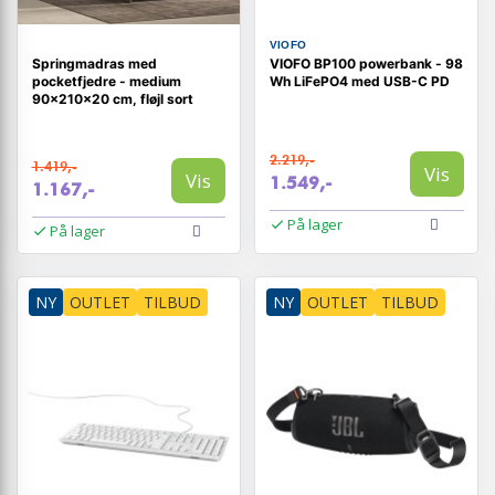
VIOFO
Springmadras med
VIOFO BP100 powerbank - 98
pocketfjedre - medium
Wh LiFePO4 med USB-C PD
90×210×20 cm, fløjl sort
2.219,-
1.419,-
Vis
Vis
1.549,-
1.167,-
På lager
På lager
NY
OUTLET
TILBUD
NY
OUTLET
TILBUD