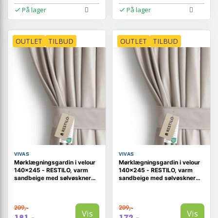
På lager
På lager
OUTLET
TILBUD
OUTLET
TILBUD
VIVAS
VIVAS
Mørklægningsgardin i velour
Mørklægningsgardin i velour
140x245 - RESTILO, varm
140x245 - RESTILO, varm
sandbeige med sølvøskner
sandbeige med sølvøskner
og bindebånd
og bindebånd
209,-
209,-
Vis
Vis
181,-
172,-