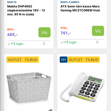
MAKITA
MARS GAMING
Makita DHP490Z
ATX Semi-tårn kasse Mars
slagboremaskine 18V - 13
Gaming MC3TCOREW Hvid
mm, 65 N·m (solo)
910,-
859,-
Vis
Vis
701,-
685,-
På lager
På lager
OUTLET
TILBUD
NY
OUTLET
TILBUD