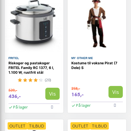
FRITEL
MY OTHER ME
Riskoger og pastakoger
Kostume til voksne Pirat (7
FRITEL Family RC 1377, 6 l,
Dele) S
1.100 W, rustfrit stål
(20)
258,-
539,-
Vis
Vis
165,-
436,-
På lager
På lager
OUTLET
TILBUD
OUTLET
TILBUD