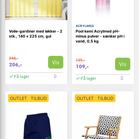
ACRYLMED
Voile-gardiner med løkker - 2
Pool kemi Acrylmed pH-
stk., 140 × 225 cm, gul
minus pulver - sænker pH i
vand, 0,5 kg
244,-
139,-
Vis
Vis
206,-
109,-
På lager
På lager
OUTLET
TILBUD
OUTLET
TILBUD