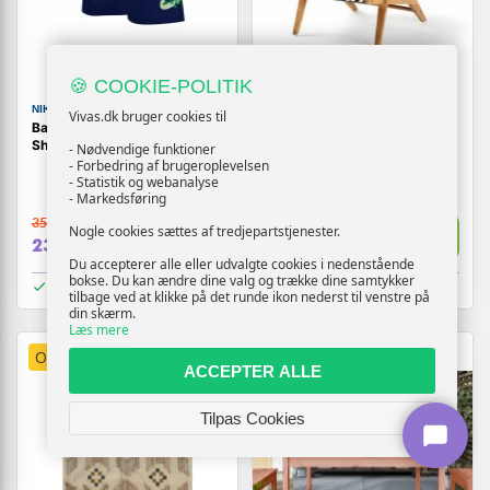
🍪 COOKIE-POLITIK
NIKE
VIVAS
Vivas.dk bruger cookies til
Badetøj til Børn Nike 4" Volley
Vrtni stol Acacia 81 x 67 x 71
Short Marineblå 13-15 år
cm Sort Træ Hvid Harpiks
- Nødvendige funktioner
- Forbedring af brugeroplevelsen
- Statistik og webanalyse
- Markedsføring
357,-
1.539,-
Nogle cookies sættes af tredjepartstjenester.
Vis
Vis
237,-
1.136,-
Du accepterer alle eller udvalgte cookies i nedenstående
bokse. Du kan ændre dine valg og trække dine samtykker
På lager
På lager
tilbage ved at klikke på det runde ikon nederst til venstre på
din skærm.
Læs mere
OUTLET
TILBUD
OUTLET
TILBUD
ACCEPTER ALLE
Tilpas Cookies