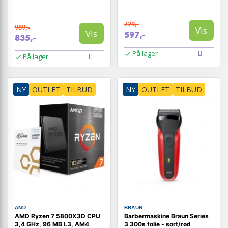
729,-
989,-
Vis
Vis
597,-
835,-
På lager
På lager
NY
OUTLET
TILBUD
NY
OUTLET
TILBUD
AMD
BRAUN
AMD Ryzen 7 5800X3D CPU
Barbermaskine Braun Series
3,4 GHz, 96 MB L3, AM4
3 300s folie - sort/rød