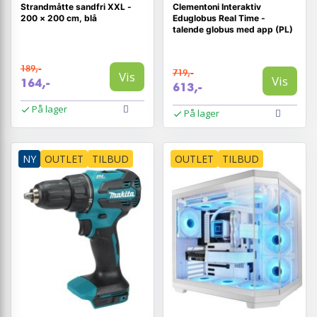
Strandmåtte sandfri XXL -
Clementoni Interaktiv
200 × 200 cm, blå
Eduglobus Real Time -
talende globus med app (PL)
189,-
719,-
Vis
Vis
164,-
613,-
På lager
På lager
NY
OUTLET
TILBUD
OUTLET
TILBUD