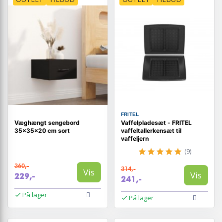
FRITEL
Væghængt sengebord
Vaffelpladesæt - FRITEL
35x35x20 cm sort
vaffeltallerkensæt til
vaffeljern
(9)
360,-
314,-
Vis
Vis
229,-
241,-
På lager
På lager