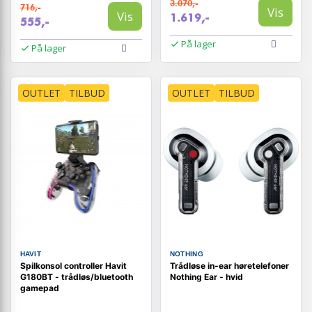
3.070,-
716,-
Vis
Vis
1.619,-
555,-
På lager
På lager
OUTLET
TILBUD
OUTLET
TILBUD
HAVIT
NOTHING
Spilkonsol controller Havit
Trådløse in-ear høretelefoner
G180BT - trådløs/bluetooth
Nothing Ear - hvid
gamepad