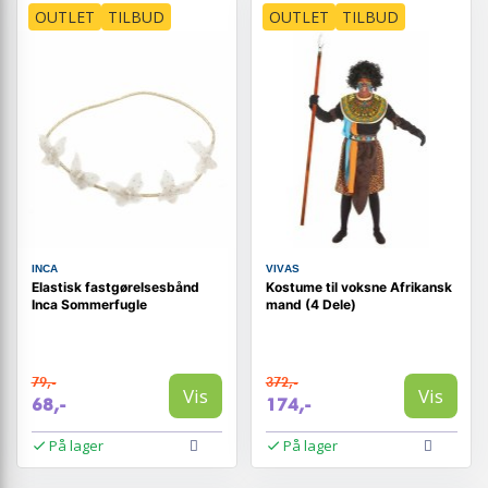
OUTLET
TILBUD
OUTLET
TILBUD
INCA
VIVAS
Elastisk fastgørelsesbånd
Kostume til voksne Afrikansk
Inca Sommerfugle
mand (4 Dele)
79,-
372,-
Vis
Vis
68,-
174,-
På lager
På lager