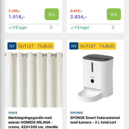
1.189,-
3.419,-
Vis
Vis
1.018,-
2.824,-
På lager
På lager
NY
OUTLET
TILBUD
NY
OUTLET
TILBUD
VIVAS
SPONGE
Mørklægningsgardin med
SPONGE Smart foderautomat
øskner HOMEDE MILANA -
med kamera - 3 l, hvid/sort
creme, 420×300 cm, chenille