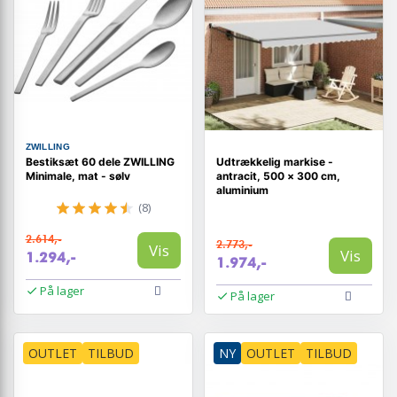
ZWILLING
Bestiksæt 60 dele ZWILLING
Udtrækkelig markise -
Minimale, mat - sølv
antracit, 500 × 300 cm,
aluminium
(8)
2.614,-
2.773,-
Vis
Vis
1.294,-
1.974,-
På lager
På lager
OUTLET
TILBUD
NY
OUTLET
TILBUD