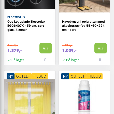
ELECTROLUX
Gas kogeplade Electrolux
Havebruser i polyrattan med
EGG6407K - 59 cm, sort
akacietræs-fod 55×60×224
glas, 4 zoner
cm - sort
1.619,-
1.219,-
Vis
Vis
1.379,-
1.039,-
På lager
På lager
NY
OUTLET
TILBUD
NY
OUTLET
TILBUD