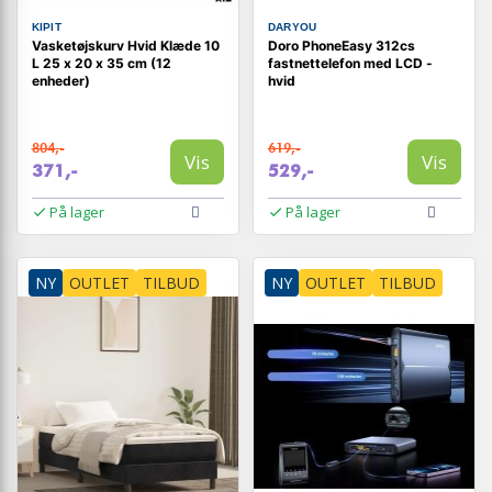
KIPIT
DARYOU
Vasketøjskurv Hvid Klæde 10
Doro PhoneEasy 312cs
L 25 x 20 x 35 cm (12
fastnettelefon med LCD -
enheder)
hvid
804,-
619,-
Vis
Vis
371,-
529,-
På lager
På lager
NY
OUTLET
TILBUD
NY
OUTLET
TILBUD