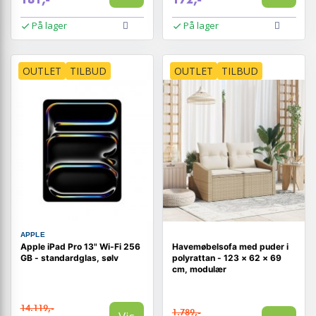
På lager
På lager
OUTLET
TILBUD
OUTLET
TILBUD
APPLE
Apple iPad Pro 13" Wi‑Fi 256
Havemøbelsofa med puder i
GB - standardglas, sølv
polyrattan - 123 × 62 × 69
cm, modulær
14.119,-
1.789,-