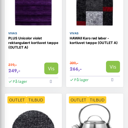
VIVAS
VIVAS
PLUS Unicolor violet
HAWAII Karo rød løber -
rektangulært kortluvet tæppe
kortluvet tæppe (OUTLET A)
(OUTLET A)
309,-
319,-
Vis
Vis
266,-
249,-
På lager
På lager
OUTLET
TILBUD
OUTLET
TILBUD