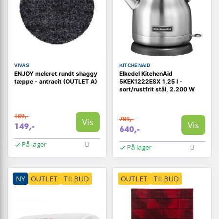
VIVAS
KITCHENAID
ENJOY meleret rundt shaggy
Elkedel KitchenAid
tæppe - antracit (OUTLET A)
5KEK1222ESX 1,25 l -
sort/rustfrit stål, 2.200 W
189,-
789,-
Vis
Vis
149,-
640,-
På lager
På lager
NY
OUTLET
TILBUD
OUTLET
TILBUD