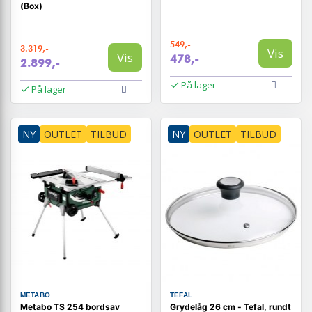
(Box)
549,-
3.319,-
Vis
Vis
478,-
2.899,-
På lager
På lager
NY
OUTLET
TILBUD
NY
OUTLET
TILBUD
METABO
TEFAL
Metabo TS 254 bordsav
Grydelåg 26 cm - Tefal, rundt