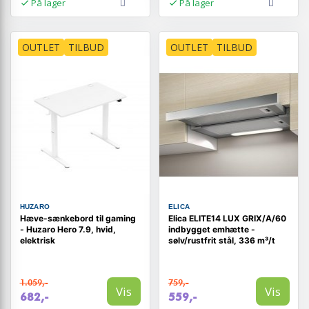
På lager
På lager
OUTLET
TILBUD
OUTLET
TILBUD
HUZARO
ELICA
Hæve-sænkebord til gaming
Elica ELITE14 LUX GRIX/A/60
- Huzaro Hero 7.9, hvid,
indbygget emhætte -
elektrisk
sølv/rustfrit stål, 336 m³/t
1.059,-
759,-
Vis
Vis
682,-
559,-