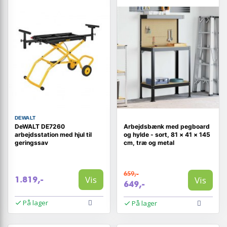
DEWALT
DeWALT DE7260
Arbejdsbænk med pegboard
arbejdsstation med hjul til
og hylde - sort, 81 × 41 × 145
geringssav
cm, træ og metal
659,-
Vis
Vis
1.819,-
649,-
På lager
På lager