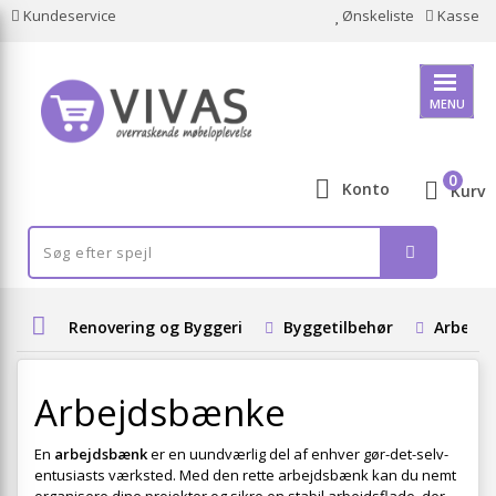
Kundeservice
Ønskeliste
Kasse
MENU
0
Konto
Kurv
Renovering og Byggeri
Byggetilbehør
Arbejd
Arbejdsbænke
En
arbejdsbænk
er en uundværlig del af enhver gør-det-selv-
entusiasts værksted. Med den rette arbejdsbænk kan du nemt