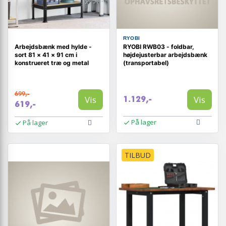
RYOBI
Arbejdsbænk med hylde -
RYOBI RWB03 - foldbar,
sort 81 × 41 × 91 cm i
højdejusterbar arbejdsbænk
konstrueret træ og metal
(transportabel)
699,-
Vis
Vis
1.129,-
619,-
På lager
På lager
TILBUD