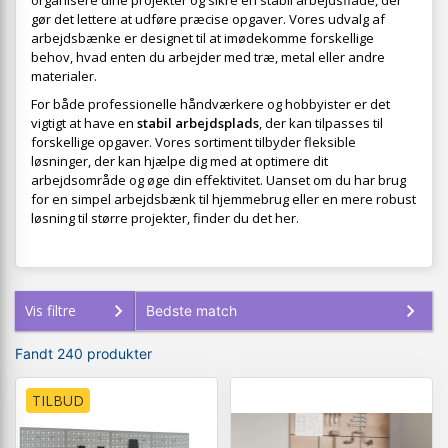
organisere dine projekter og sikre en stabil arbejdsflade, der
gør det lettere at udføre præcise opgaver. Vores udvalg af
arbejdsbænke er designet til at imødekomme forskellige
behov, hvad enten du arbejder med træ, metal eller andre
materialer.
For både professionelle håndværkere og hobbyister er det
vigtigt at have en
stabil arbejdsplads
, der kan tilpasses til
forskellige opgaver. Vores sortiment tilbyder fleksible
løsninger, der kan hjælpe dig med at optimere dit
arbejdsområde og øge din effektivitet. Uanset om du har brug
for en simpel arbejdsbænk til hjemmebrug eller en mere robust
løsning til større projekter, finder du det her.
Vis filtre
Fandt 240 produkter
TILBUD