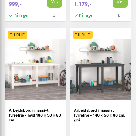
Vis
Vis
999,-
1.179,-
På lager
På lager
TILBUD
TILBUD
Arbejdsbord i massivt
Arbejdsbord i massivt
fyrretræ - hvid 180 × 50 × 80
fyrretræ - 140 × 50 × 80 cm,
cm
grå