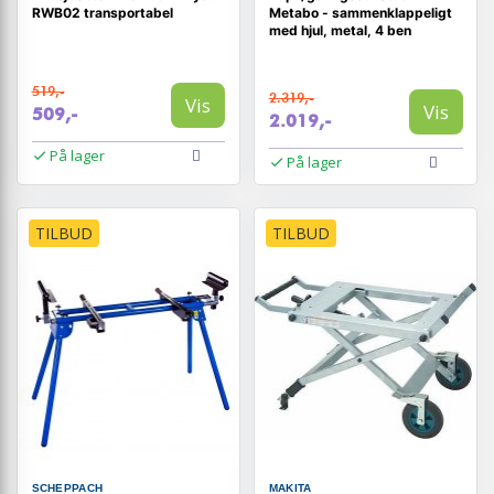
RWB02 transportabel
Metabo - sammenklappeligt
med hjul, metal, 4 ben
519,-
2.319,-
Vis
Vis
509,-
2.019,-
På lager
På lager
TILBUD
TILBUD
SCHEPPACH
MAKITA