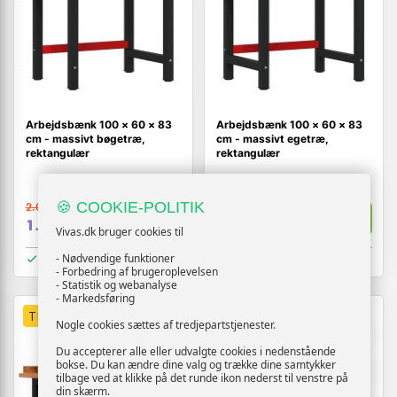
Arbejdsbænk 100 × 60 × 83
Arbejdsbænk 100 × 60 × 83
cm - massivt bøgetræ,
cm - massivt egetræ,
rektangulær
rektangulær
🍪 COOKIE-POLITIK
2.019,-
2.482,-
Vis
Vis
1.819,-
1.819,-
Vivas.dk bruger cookies til
På lager
På lager
- Nødvendige funktioner
- Forbedring af brugeroplevelsen
- Statistik og webanalyse
- Markedsføring
TILBUD
TILBUD
Nogle cookies sættes af tredjepartstjenester.
Du accepterer alle eller udvalgte cookies i nedenstående
bokse. Du kan ændre dine valg og trække dine samtykker
tilbage ved at klikke på det runde ikon nederst til venstre på
din skærm.