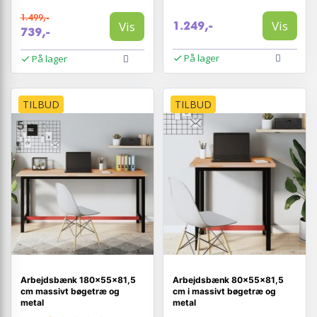
1.499,-
Vis
Vis
1.249,-
739,-
På lager
På lager
TILBUD
TILBUD
Arbejdsbænk 180x55x81,5
Arbejdsbænk 80×55×81,5
cm massivt bøgetræ og
cm i massivt bøgetræ og
metal
metal