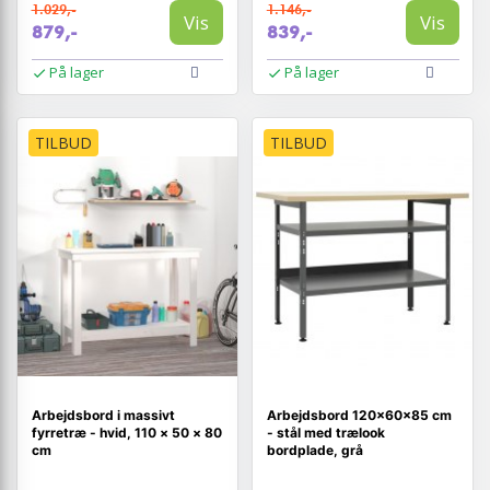
1.029,-
1.146,-
Vis
Vis
879,-
839,-
På lager
På lager
TILBUD
TILBUD
Arbejdsbord i massivt
Arbejdsbord 120×60×85 cm
fyrretræ - hvid, 110 × 50 × 80
- stål med trælook
cm
bordplade, grå