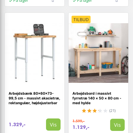
På lager
På lager
TILBUD
Arbejdsbænk 80×60×73-
Arbejdsbord i massivt
99,5 cm - massivt akacietræ,
fyrretræ 140 × 50 × 80 cm -
rektangulær, højdejusterbar
med hylde
(21)
1.599,-
Vis
Vis
1.329,-
1.129,-