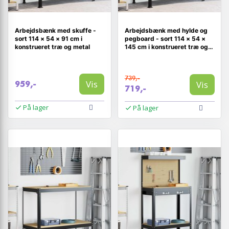
Arbejdsbænk med skuffe -
Arbejdsbænk med hylde og
sort 114 × 54 × 91 cm i
pegboard - sort 114 × 54 ×
konstrueret træ og metal
145 cm i konstrueret træ og
metal
739,-
Vis
Vis
959,-
719,-
På lager
På lager