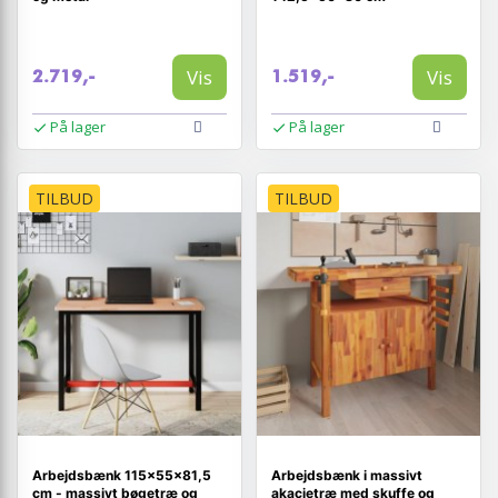
Vis
Vis
2.719,-
1.519,-
På lager
På lager
TILBUD
TILBUD
Arbejdsbænk 115×55×81,5
Arbejdsbænk i massivt
cm - massivt bøgetræ og
akacietræ med skuffe og