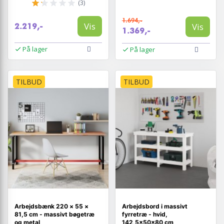
(3)
1.694,-
Vis
Vis
2.219,-
1.369,-
På lager
På lager
TILBUD
TILBUD
Arbejdsbænk 220 × 55 ×
Arbejdsbord i massivt
81,5 cm - massivt bøgetræ
fyrretræ - hvid,
og metal
142,5×50×80 cm