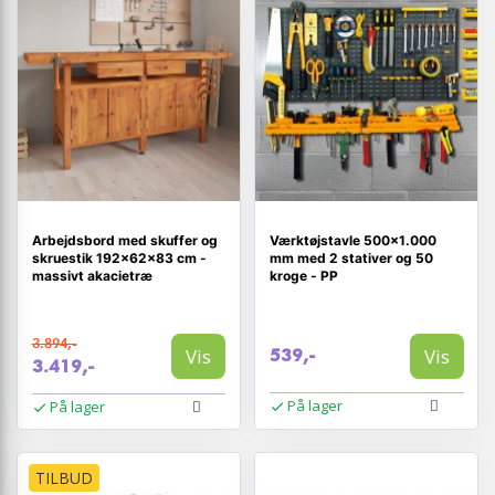
Arbejdsbord med skuffer og
Værktøjstavle 500×1.000
skruestik 192×62×83 cm -
mm med 2 stativer og 50
massivt akacietræ
kroge - PP
3.894,-
Vis
Vis
539,-
3.419,-
På lager
På lager
TILBUD