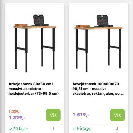
Arbejdsbænk 80×60 cm i
Arbejdsbænk 100×60×(73-
massivt akacietræ -
99,5) cm - massivt
højdejusterbar (73-99,5 cm)
akacietræ, rektangulær, sort
stel
1.339,-
Vis
Vis
1.519,-
1.329,-
På lager
På lager