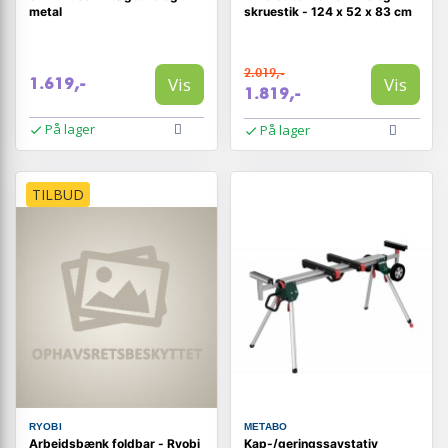
metal
skruestik - 124 x 52 x 83 cm
2.019,-
Vis
Vis
1.619,-
1.819,-
På lager
På lager
TILBUD
RYOBI
METABO
Arbejdsbænk foldbar - Ryobi
Kap-/geringssavstativ