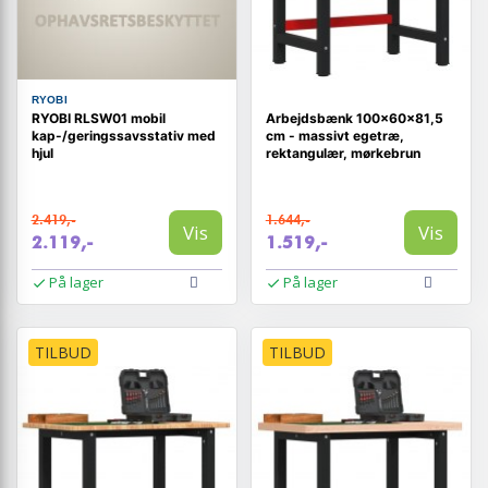
RYOBI
RYOBI RLSW01 mobil
Arbejdsbænk 100×60×81,5
kap-/geringssavsstativ med
cm - massivt egetræ,
hjul
rektangulær, mørkebrun
2.419,-
1.644,-
Vis
Vis
2.119,-
1.519,-
På lager
På lager
TILBUD
TILBUD