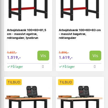
Arbejdsbænk 100×60×81,5
Arbejdsbænk 100×60×83 cm
cm - massivt egetræ,
- massivt bøgetræ,
rektangulær, lysebrun
rektangulær
1.657,-
1.894,-
Vis
Vis
1.519,-
1.619,-
På lager
På lager
TILBUD
TILBUD