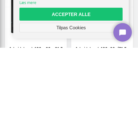
Læs mere
ACCEPTER ALLE
Tilpas Cookies
Arbejdsbænk 100 × 60 × 81,5
Arbejdsbænk 100×60×(71,5-
cm - massivt bøgetræ,
98) cm - massivt bøgetræ,
rektangulær
rektangulær, højdejusterbar
1.594,-
1.469,-
Vis
Vis
1.519,-
1.389,-
På lager
På lager
TILBUD
TILBUD