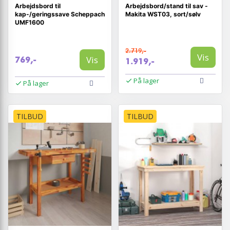
Arbejdsbord til
Arbejdsbord/stand til sav -
kap-/geringssave Scheppach
Makita WST03, sort/sølv
UMF1600
2.719,-
Vis
Vis
769,-
1.919,-
På lager
På lager
TILBUD
TILBUD