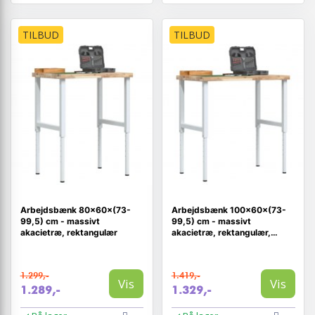
TILBUD
TILBUD
Arbejdsbænk 80×60×(73-
Arbejdsbænk 100×60×(73-
99,5) cm - massivt
99,5) cm - massivt
akacietræ, rektangulær
akacietræ, rektangulær,
højdejusterbar
1.299,-
1.419,-
Vis
Vis
1.289,-
1.329,-