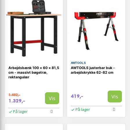
AWTOOLS
Arbejdsbænk 100 × 60 × 81,5
AWTOOLS justerbar buk -
cm - massivt bøgetræ,
arbejdskrykke 62-82 cm
rektangulær
1.482,-
Vis
419,-
Vis
1.329,-
På lager
På lager