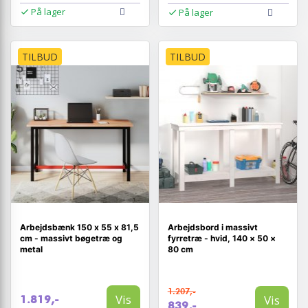
På lager
På lager
TILBUD
TILBUD
Arbejdsbænk 150 x 55 x 81,5
Arbejdsbord i massivt
cm - massivt bøgetræ og
fyrretræ - hvid, 140 × 50 ×
metal
80 cm
1.207,-
Vis
Vis
1.819,-
839,-