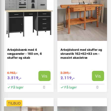
Arbejdsbænk med 4
Arbejdsbord med skuffer og
vægpaneler - 160 cm, 6
skruestik 162×62×83 cm -
skuffer og skab
massivt akacietræ
6.962,-
2.269,-
Vis
Vis
3.519,-
2.119,-
På lager
På lager
TILBUD