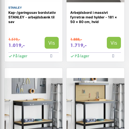
STANLEY
Kap-/geringssav bordstativ
Arbejdsbord i massivt
STANLEY - arbejdsbænk til
fyrretræ med hylder - 181 ×
sav
50 × 80 cm, hvid
1.519,-
1.888,-
Vis
Vis
1.019,-
1.719,-
På lager
På lager