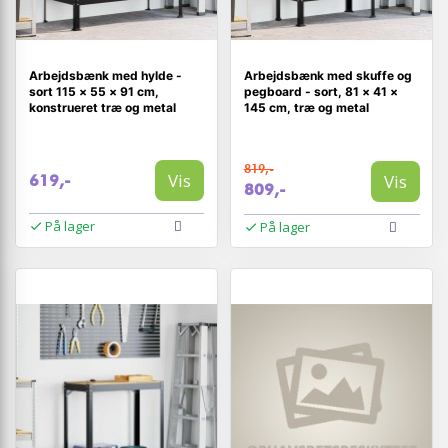
Arbejdsbænk med hylde -
Arbejdsbænk med skuffe og
sort 115 × 55 × 91 cm,
pegboard - sort, 81 × 41 ×
konstrueret træ og metal
145 cm, træ og metal
819,-
Vis
Vis
619,-
809,-
På lager
På lager