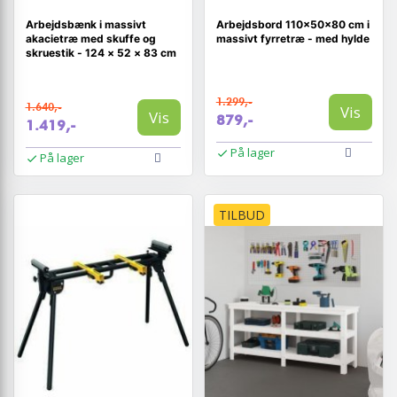
Arbejdsbænk i massivt
Arbejdsbord 110×50×80 cm i
akacietræ med skuffe og
massivt fyrretræ - med hylde
skruestik - 124 × 52 × 83 cm
1.299,-
1.640,-
Vis
Vis
879,-
1.419,-
På lager
På lager
TILBUD