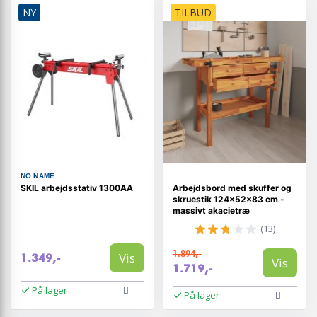
NY
TILBUD
NO NAME
SKIL arbejdsstativ 1300AA
Arbejdsbord med skuffer og
skruestik 124×52×83 cm -
massivt akacietræ
(13)
1.894,-
Vis
1.349,-
Vis
1.719,-
På lager
På lager