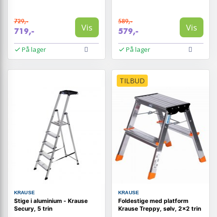
729,-
589,-
Vis
Vis
719,-
579,-
På lager
På lager
TILBUD
KRAUSE
KRAUSE
Stige i aluminium - Krause
Foldestige med platform
Secury, 5 trin
Krause Treppy, sølv, 2×2 trin