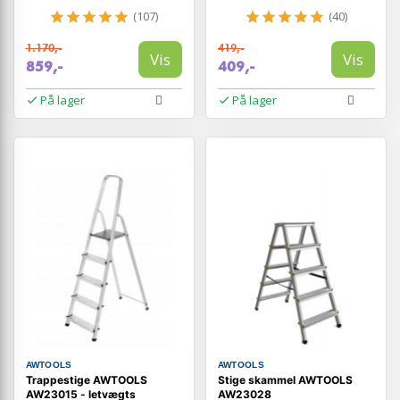
(107)
(40)
1.170,-
419,-
Vis
Vis
859,-
409,-
På lager
På lager
AWTOOLS
AWTOOLS
Trappestige AWTOOLS
Stige skammel AWTOOLS
AW23015 - letvægts
AW23028