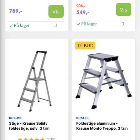
936,-
Vis
Vis
789,-
549,-
På lager
På lager
TILBUD
KRAUSE
KRAUSE
Stige - Krause Solidy
Foldestige aluminium -
foldestige, sølv, 3 trin
Krause Monto Treppo, 3 trin
(115)