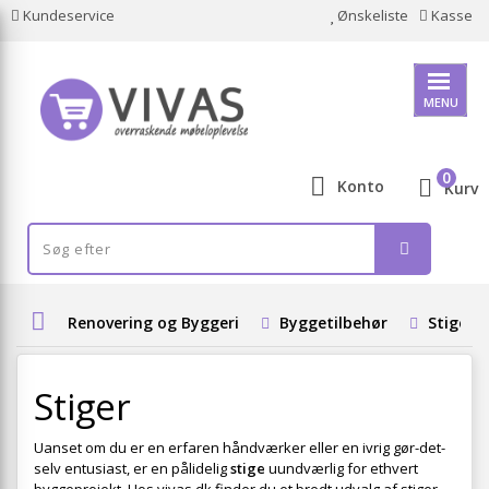
Kundeservice
Ønskeliste
Kasse
MENU
0
Konto
Kurv
Renovering og Byggeri
Byggetilbehør
Stiger
Stiger
Uanset om du er en erfaren håndværker eller en ivrig gør-det-
selv entusiast, er en pålidelig
stige
uundværlig for ethvert