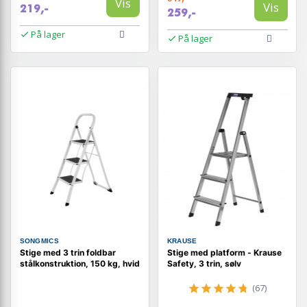
Vis
Vis
219,-
259,-
På lager
På lager
SONGMICS
KRAUSE
Stige med 3 trin foldbar
Stige med platform - Krause
stålkonstruktion, 150 kg, hvid
Safety, 3 trin, sølv
(67)