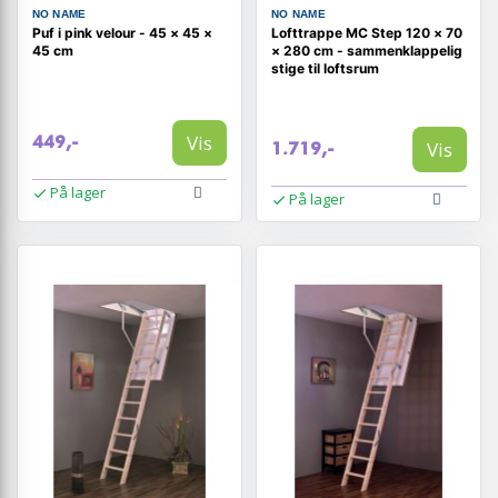
NO NAME
NO NAME
Puf i pink velour - 45 × 45 ×
Lofttrappe MC Step 120 × 70
45 cm
× 280 cm - sammenklappelig
stige til loftsrum
Vis
449,-
Vis
1.719,-
På lager
På lager