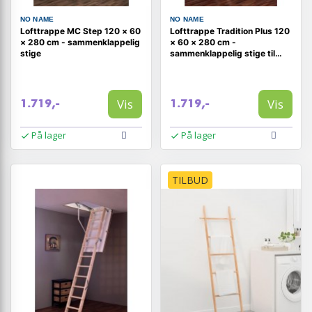
NO NAME
NO NAME
Lofttrappe MC Step 120 × 60
Lofttrappe Tradition Plus 120
× 280 cm - sammenklappelig
× 60 × 280 cm -
stige
sammenklappelig stige til
loftsrum
Vis
Vis
1.719,-
1.719,-
På lager
På lager
TILBUD