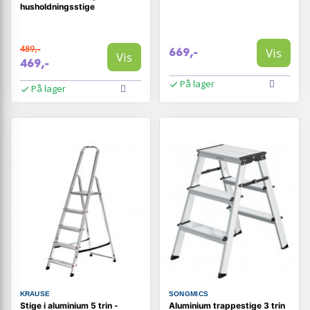
husholdningsstige
489,-
Vis
669,-
Vis
469,-
På lager
På lager
KRAUSE
SONGMICS
Stige i aluminium 5 trin -
Aluminium trappestige 3 trin