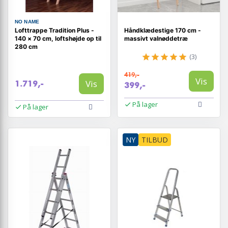
NO NAME
Lofttrappe Tradition Plus -
Håndklædestige 170 cm -
140 × 70 cm, loftshøjde op til
massivt valnøddetræ
280 cm
(3)
419,-
Vis
Vis
1.719,-
399,-
På lager
På lager
NY
TILBUD