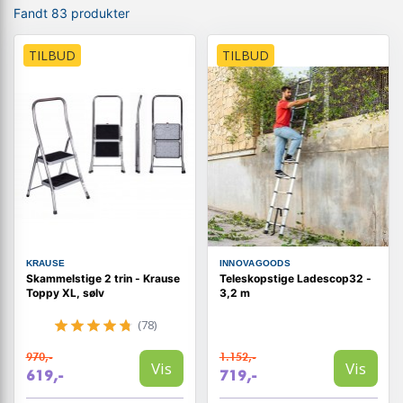
Fandt 83 produkter
TILBUD
TILBUD
KRAUSE
INNOVAGOODS
Skammelstige 2 trin - Krause
Teleskopstige Ladescop32 -
Toppy XL, sølv
3,2 m
(78)
970,-
1.152,-
Vis
Vis
619,-
719,-