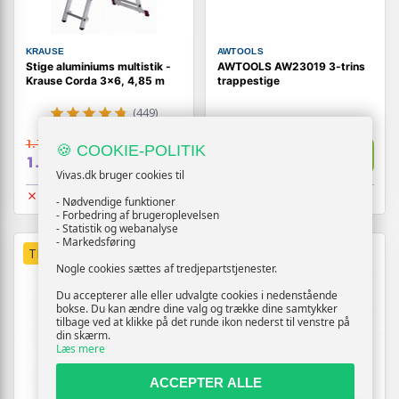
KRAUSE
AWTOOLS
Stige aluminiums multistik -
AWTOOLS AW23019 3-trins
Krause Corda 3x6, 4,85 m
trappestige
(449)
1.169,-
399,-
🍪 COOKIE-POLITIK
Vis
Vis
1.149,-
389,-
Vivas.dk bruger cookies til
Udsolgt
Udsolgt
- Nødvendige funktioner
- Forbedring af brugeroplevelsen
- Statistik og webanalyse
- Markedsføring
TILBUD
Nogle cookies sættes af tredjepartstjenester.
Du accepterer alle eller udvalgte cookies i nedenstående
bokse. Du kan ændre dine valg og trække dine samtykker
tilbage ved at klikke på det runde ikon nederst til venstre på
din skærm.
Læs mere
ACCEPTER ALLE