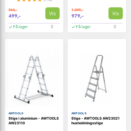
564,-
1.049,-
Vis
Vis
499,-
979,-
På lager
På lager
AWTOOLS
AWTOOLS
Stige i aluminium - AWTOOLS
Stige - AWTOOLS AW23021
AW23110
husholdningsstige