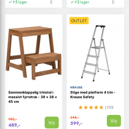
På lager
På lager
OUTLET
KRAUSE
Sammenklappelig trinstol i
Stige med platform 4 trin -
massivt fyrretræ - 39 × 38 ×
Krause Safety
45 cm
(150)
644,-
982,-
Vis
Vis
599,-
489,-