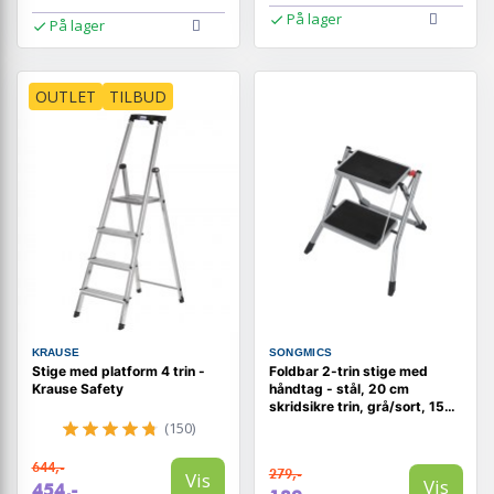
På lager
På lager
OUTLET
TILBUD
KRAUSE
SONGMICS
Stige med platform 4 trin -
Foldbar 2-trin stige med
Krause Safety
håndtag - stål, 20 cm
skridsikre trin, grå/sort, 150
kg
(150)
644,-
279,-
Vis
Vis
454,-