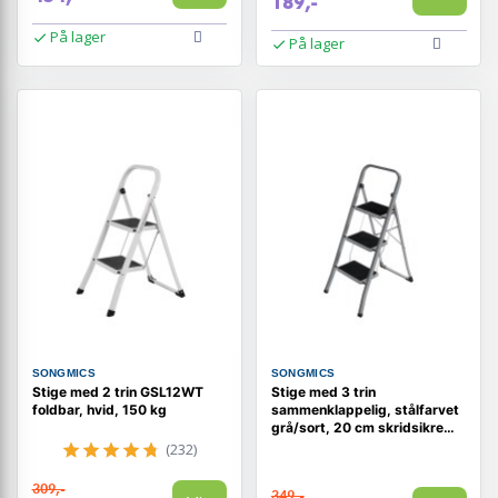
189,-
På lager
På lager
SONGMICS
SONGMICS
Stige med 2 trin GSL12WT
Stige med 3 trin
foldbar, hvid, 150 kg
sammenklappelig, stålfarvet
grå/sort, 20 cm skridsikre
trin, gelænder, 150 kg
(232)
309,-
349,-