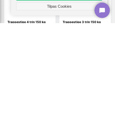
Tilpas Cookies
Trappestige 4 trin 150 kg
Trappestige 3 trin 150 kg
aluminium
aluminium
914,-
Vis
Vis
579,-
549,-
Udsolgt
Udsolgt
TILBUD