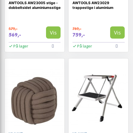
AWTOOLS AW23005 stige -
AWTOOLS AW23029
dobbeltsidet aluminiumsstige
trappestige i aluminium
579,-
769,-
Vis
Vis
569,-
759,-
På lager
På lager