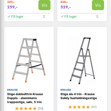
349,-
838,-
Vis
Vis
259,-
529,-
På lager
På lager
KRAUSE
KRAUSE
Stige dobbelttrin Krause
Stige alu 4 trin - Krause
Dopplo - aluminiums
Solidy husholdningsstige
trappestige, sølv, 5 trin
(91)
(50)