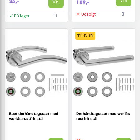
Vis
35,-
189,-
Udsolgt
På lager
TILBUD
Buet dørhåndtagssæt med
Dørhåndtagssæt med wc-lås
wc-lås rustfrit stål
rustfrit stål