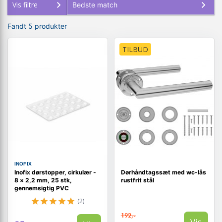
Vis filtre
Fandt 5 produkter
TILBUD
INOFIX
Inofix dørstopper, cirkulær -
Dørhåndtagssæt med wc-lås
8 × 2,2 mm, 25 stk,
rustfrit stål
gennemsigtig PVC
(2)
192,-
Vis