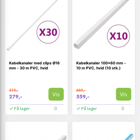
Kabelkanaler med clips Ø16
Kabelkanaler 100×60 mm -
mm - 30 m PVC, hvid
10 m PVC, hvid (10 stk.)
319,-
669,-
Vis
Vis
279,-
559,-
På lager
På lager