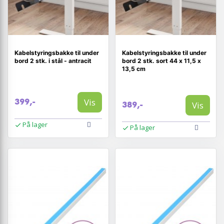
Kabelstyringsbakke til under
Kabelstyringsbakke til under
bord 2 stk. i stål - antracit
bord 2 stk. sort 44 x 11,5 x
13,5 cm
Vis
399,-
Vis
389,-
På lager
På lager