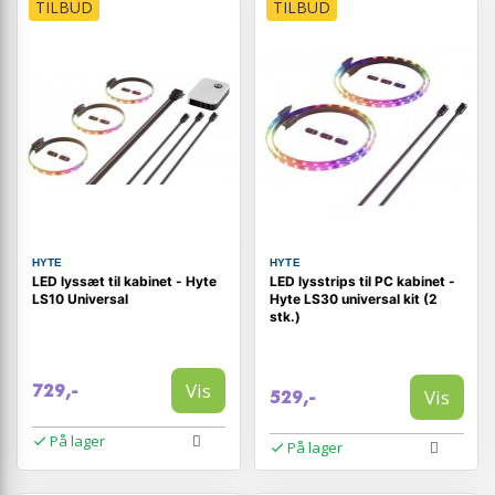
TILBUD
TILBUD
HYTE
HYTE
LED lyssæt til kabinet - Hyte
LED lysstrips til PC kabinet -
LS10 Universal
Hyte LS30 universal kit (2
stk.)
Vis
729,-
Vis
529,-
På lager
På lager