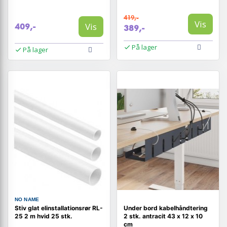
419,-
Vis
Vis
409,-
389,-
På lager
På lager
NO NAME
Stiv glat elinstallationsrør RL-
Under bord kabelhåndtering
25 2 m hvid 25 stk.
2 stk. antracit 43 x 12 x 10
cm