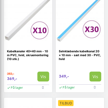
Kabelkanaler 40×40 mm - 10
Selvklæbende kabelkanal 20
m PVC, hvid, skrue­montering
× 10 mm - sæt med 30 - PVC,
(10 stk.)
hvid
382,-
Vis
Vis
349,-
369,-
På lager
På lager
TILBUD