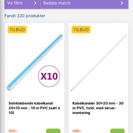
Vis filtre
Fandt 320 produkter
TILBUD
TILBUD
Selvklæbende kabelkanal
Kabelkanaler 30×20 mm - 30
20×10 mm - 10 m PVC (sæt á
m PVC, hvid, med skrue-
10)
montering
259,-
320,-