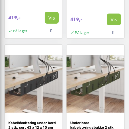
Vis
419,-
Vis
419,-
På lager
På lager
Kabelhåndtering under bord
Under bord
2 stk. sort 43 x 12 x 10 cm
kabelstyringsbakke 2 stk.