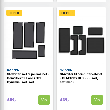
TILBUD
TILBUD
NO NAME
NO NAME
Støvfilter sæt til pc-kabinet -
Støvfilter til computerkabinet
Demciflex til Lian Li O11
- DEMCiflex DF0335, sort,
Dynamic, sort/sort
sæt med 6
Vis
Vis
689,-
439,-