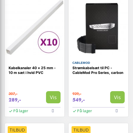
CABLEMOD
Kabelkanaler 40 × 25 mm -
Strømkabelsæt til PC -
10 m sæt i hvid PVC
CableMod Pro Series, carbon
307,-
939,-
Vis
Vis
289,-
549,-
På lager
På lager
TILBUD
TILBUD