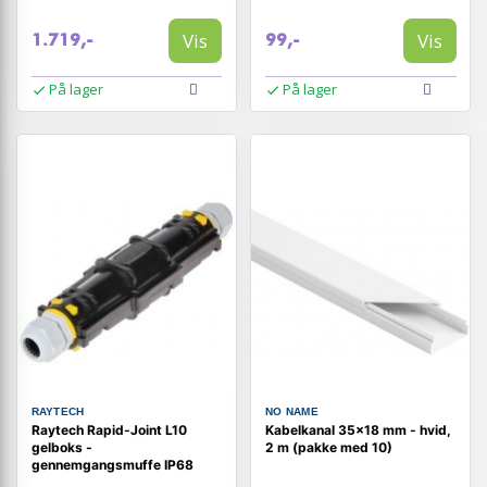
Vis
Vis
1.719,-
99,-
På lager
På lager
RAYTECH
NO NAME
Raytech Rapid-Joint L10
Kabelkanal 35×18 mm - hvid,
gelboks -
2 m (pakke med 10)
gennemgangsmuffe IP68