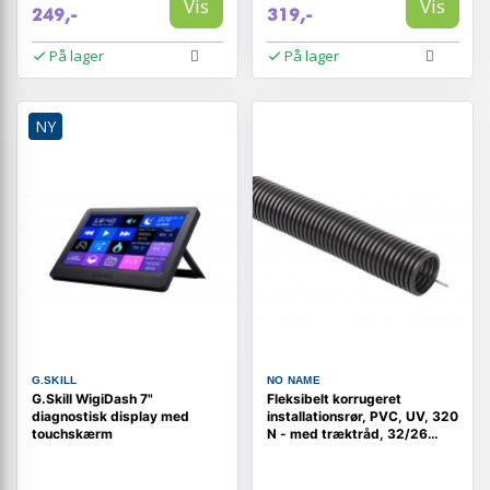
Vis
Vis
249,-
319,-
På lager
På lager
NY
G.SKILL
NO NAME
G.Skill WigiDash 7"
Fleksibelt korrugeret
diagnostisk display med
installationsrør, PVC, UV, 320
touchskærm
N - med træktråd, 32/26
mm, 50 m