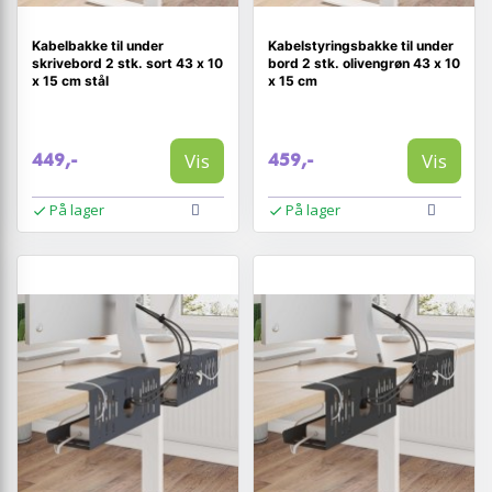
Kabelbakke til under
Kabelstyringsbakke til under
skrivebord 2 stk. sort 43 x 10
bord 2 stk. olivengrøn 43 x 10
x 15 cm stål
x 15 cm
Vis
Vis
449,-
459,-
På lager
På lager