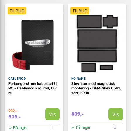
TILBUD
TILBUD
CABLEMOD
NO NAME
Forlængerstrøm kabelsæt til
Støvfilter med magnetisk
PC - Cablemod Pro, rød, 0,7
montering - DEMCiflex 0561,
m
sort, 6 stk.
939,-
Vis
Vis
809,-
539,-
På lager
På lager