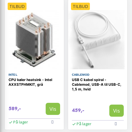
TILBUD
TILBUD
INTEL
CABLEMOD
CPU køler heatsink - Intel
USB C kabel spiral -
AXXSTPHMKIT, grå
Cablemod, USB-A til USB-C,
1,5 m, hvid
Vis
589,-
Vis
459,-
På lager
På lager