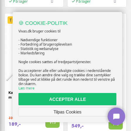
På lager
På lager
TILBUD
TILBUD
🍪 COOKIE-POLITIK
Vivas.dk bruger cookies til
- Nødvendige funktioner
- Forbedring af brugeroplevelsen
- Statistik og webanalyse
- Markedsføring
Nogle cookies sættes af tredjepartstjenester.
Du accepterer alle eller udvalgte cookies i nedenstående
bokse. Du kan ændre dine valg og trække dine samtykker
tilbage ved at klikke på det runde ikon nederst til venstre på
din skærm.
Læs mere
CABLEMOD
Kabelkanaler 15 × 10 mm - 10
Sleevede
m sæt, hvid PVC
strømforsyningskabler -
ACCEPTER ALLE
CableMod Pro Series,
sort/hvid
Tilpas Cookies
199,-
939,-
Vis
Vis
189,-
549,-