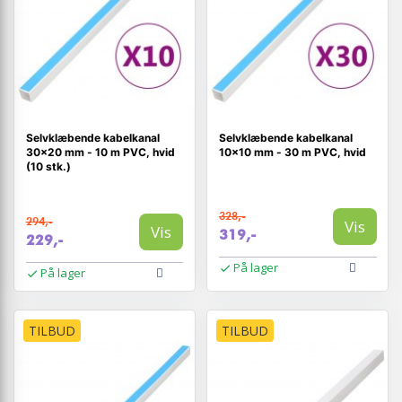
Selvklæbende kabelkanal
Selvklæbende kabelkanal
30×20 mm - 10 m PVC, hvid
10×10 mm - 30 m PVC, hvid
(10 stk.)
328,-
294,-
Vis
Vis
319,-
229,-
På lager
På lager
TILBUD
TILBUD