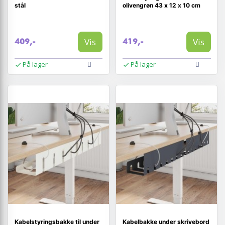
stål
olivengrøn 43 x 12 x 10 cm
Vis
Vis
409,-
419,-
På lager
På lager
Kabelstyringsbakke til under
Kabelbakke under skrivebord