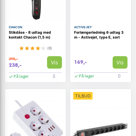
CHACON
ACTIVEJET
Stikdåse - 8 udtag med
Forlængerledning 6 udtag 3
kontakt Chacon (1,5 m)
m - Activejet, type E, sort
(8)
396,-
Vis
Vis
169,-
238,-
På lager
På lager
TILBUD