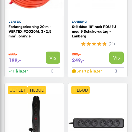
VERTEX
LANBERG
Forlængerledning 20 m -
Stikdåse 19" rack PDU 1U
VERTEX PZO20M, 3×2,5
med 9 Schuko-udtag -
mm², orange
Lanberg
(21)
209,-
282,-
Vis
Vis
199,-
249,-
På lager
Snart på lager
OUTLET
TILBUD
TILBUD