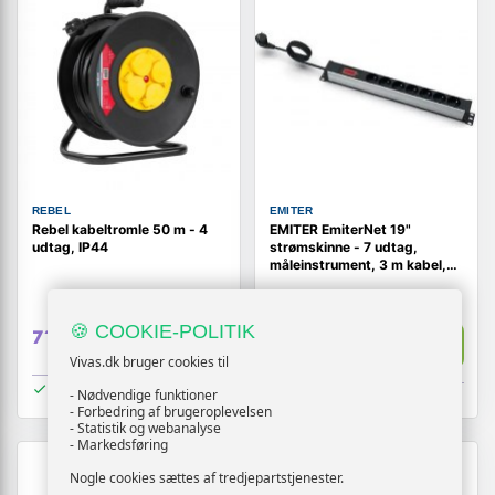
REBEL
EMITER
Rebel kabeltromle 50 m - 4
EMITER EmiterNet 19"
udtag, IP44
strømskinne - 7 udtag,
måleinstrument, 3 m kabel,
uni-schuko stik
🍪 COOKIE-POLITIK
639,-
Vis
719,-
Vis
629,-
Vivas.dk bruger cookies til
På lager
- Nødvendige funktioner
På lager
- Forbedring af brugeroplevelsen
- Statistik og webanalyse
- Markedsføring
NY
Nogle cookies sættes af tredjepartstjenester.