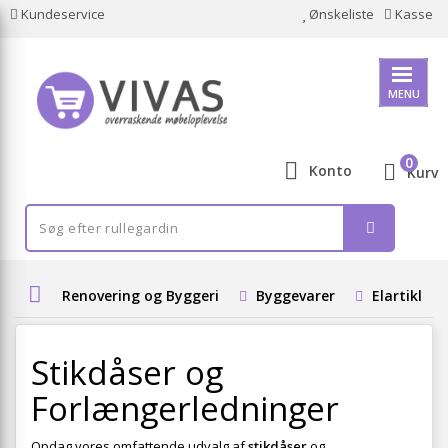
Kundeservice
Ønskeliste
Kasse
MENU
0
Konto
Kurv
Renovering og Byggeri
Byggevarer
Elartikler
Stikdåser og
Forlængerledninger
Opdag vores omfattende udvalg af
stikdåser
og