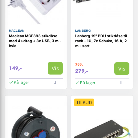
MACLEAN
LANBERG
Maclean MCE393 stikdåse
Lanberg 19" PDU stikdåse til
med 4 udtag + 3x USB, 3 m -
rack - 1U, 7x Schuko, 16 A, 2
hvid
m - sort
299,-
Vis
Vis
149,-
279,-
På lager
På lager
TILBUD