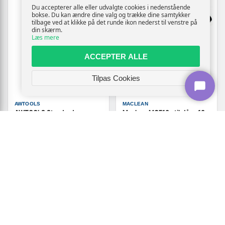
Du accepterer alle eller udvalgte cookies i nedenstående
bokse. Du kan ændre dine valg og trække dine samtykker
tilbage ved at klikke på det runde ikon nederst til venstre på
din skærm.
Læs mere
ACCEPTER ALLE
Tilpas Cookies
AWTOOLS
MACLEAN
AWTOOLS Standard
Maclean MCE10 stikdåse 10-
kabeltromle 50 m 3 x 1,5 mm²
stik sort 1,5 m
16 A/3.680 W
979,-
Vis
219,-
Vis
969,-
På lager
På lager
NY
TILBUD