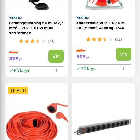
VERTEX
VERTEX
Forlængerledning 50 m 3×2,5
Kabeltromle VERTEX 50 m -
mm² - VERTEX PZO50M,
3×2,5 mm², 4 udtag, IP44
sort/orange
(52)
(31)
529,-
456,-
Vis
Vis
509,-
329,-
På lager
På lager
TILBUD