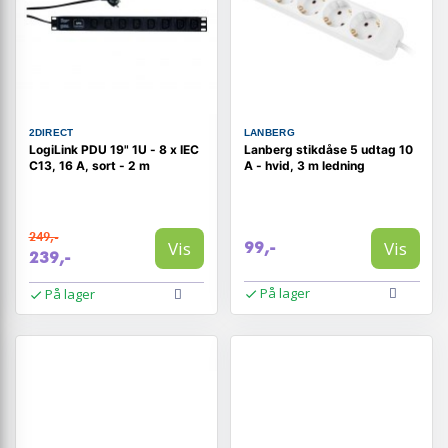
2DIRECT
LANBERG
LogiLink PDU 19" 1U - 8 x IEC
Lanberg stikdåse 5 udtag 10
C13, 16 A, sort - 2 m
A - hvid, 3 m ledning
249,-
Vis
Vis
99,-
239,-
På lager
På lager