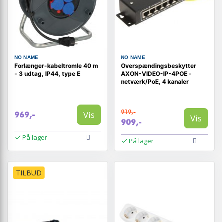
NO NAME
NO NAME
Forlænger-kabeltromle 40 m
Overspændingsbeskytter
- 3 udtag, IP44, type E
AXON-VIDEO-IP-4POE -
netværk/PoE, 4 kanaler
919,-
Vis
969,-
Vis
909,-
På lager
På lager
TILBUD