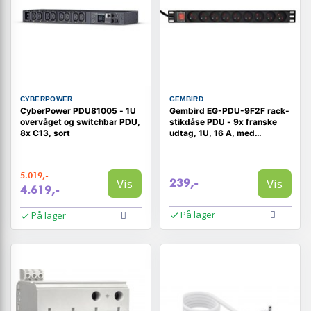
CYBERPOWER
GEMBIRD
CyberPower PDU81005 - 1U
Gembird EG-PDU-9F2F rack-
overvåget og switchbar PDU,
stikdåse PDU - 9x franske
8x C13, sort
udtag, 1U, 16 A, med
afbryder
5.019,-
Vis
Vis
239,-
4.619,-
På lager
På lager