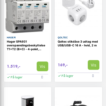
HAGER
QOLTEC
Hager SPA931
Qoltec stikdåse 3 udtag med
overspændingsbeskyttelse
USB/USB-C 16 A - hvid, 2 m
T1+T2 (B+C) - 4-polet,
12,5/50 kA, 1,5 kV, TN-S
Vis
169,-
Vis
1.519,-
På lager
På lager