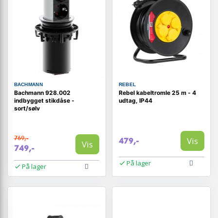
BACHMANN
REBEL
Bachmann 928.002
Rebel kabeltromle 25 m - 4
indbygget stikdåse -
udtag, IP44
sort/sølv
769,-
Vis
479,-
Vis
749,-
På lager
På lager