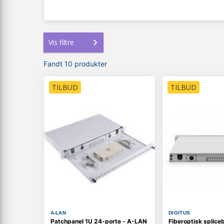
Vis filtre
Fandt 10 produkter
TILBUD
TILBUD
A-LAN
DIGITUS
Patchpanel 1U 24-porte - A-LAN
Fiberoptisk splice