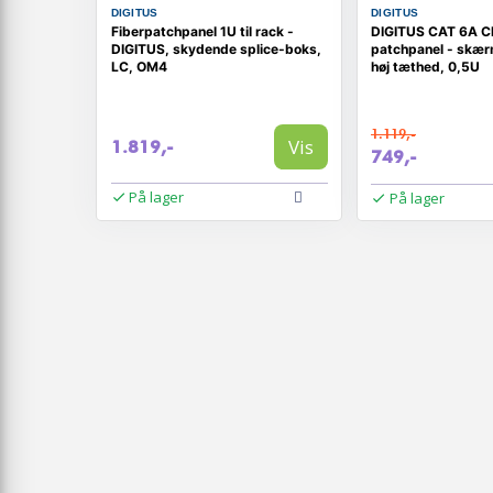
DIGITUS
DIGITUS
Fiberpatchpanel 1U til rack -
DIGITUS CAT 6A C
DIGITUS, skydende splice-boks,
patchpanel - skær
LC, OM4
høj tæthed, 0,5U
1.119,-
Vis
1.819,-
749,-
På lager
På lager