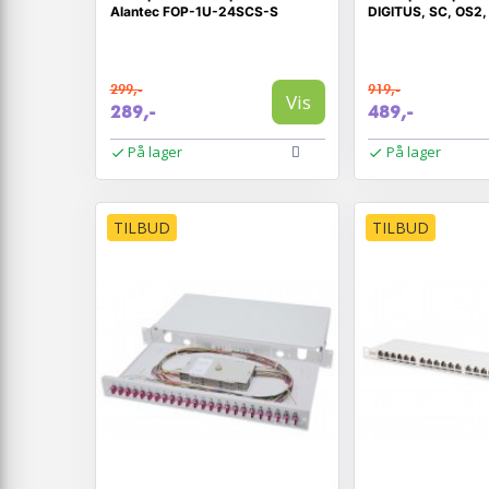
Alantec FOP-1U-24SCS-S
DIGITUS, SC, OS2,
299,-
919,-
Vis
289,-
489,-
På lager
På lager
TILBUD
TILBUD