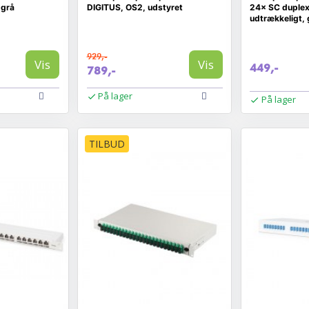
 grå
DIGITUS, OS2, udstyret
24× SC duple
udtrækkeligt, 
929,-
Vis
Vis
449,-
789,-
På lager
På lager
TILBUD