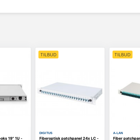
TILBUD
TILBUD
DIGITUS
A-LAN
boks 19" 1U -
Fiberoptisk patchpanel 24x LC -
Fiber patchpan