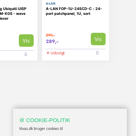
A-LAN
 Ubiquiti UISP
A-LAN FOP-1U-24SCD-C - 24-
-XGS - wave
port patchpanel, 1U, sort
lexer
299,-
Vis
Vis
289,-
Udsolgt
🍪 COOKIE-POLITIK
Vivas.dk bruger cookies til