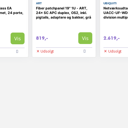
ART
UBIQUITI
lass EA
Fiber patchpanel 19" 1U - ART,
Netværksudtag
met, 24 porte,
24× SC APC duplex, OS2, inkl.
UACC-UF-WDM
pigtails, adaptere og bakker, grå
division multip
Vis
Vis
819,-
2.619,-
Udsolgt
Udsolgt