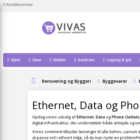
Kundeservice
Hjem
Have
Møbler
Isenkram
Legetøj & spil
Renovering og Byggeri
Byggevarer
Ethernet, Data og Pho
Opdag vores udvalg af
Ethernet
,
Data
og
Phone Outlets
digital infrastruktur, der understøtter både arbejde og u
Vores sortiment tilbyder løsninger til alle behov, uanset
at passe ind i ethvert miljø, så du kan nyde en problemfr