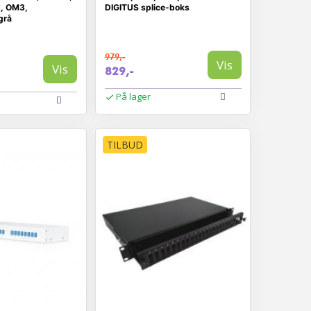
x, OM3,
DIGITUS splice-boks
grå
979,-
Vis
Vis
829,-
På lager
TILBUD