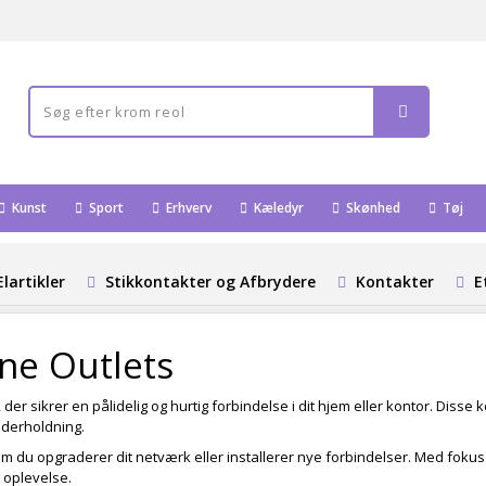
Kunst
Sport
Erhverv
Kæledyr
Skønhed
Tøj
Elartikler
Stikkontakter og Afbrydere
Kontakter
E
ne Outlets
, der sikrer en pålidelig og hurtig forbindelse i dit hjem eller kontor. Disse
nderholdning.
 om du opgraderer dit netværk eller installerer nye forbindelser. Med fokus
i oplevelse.