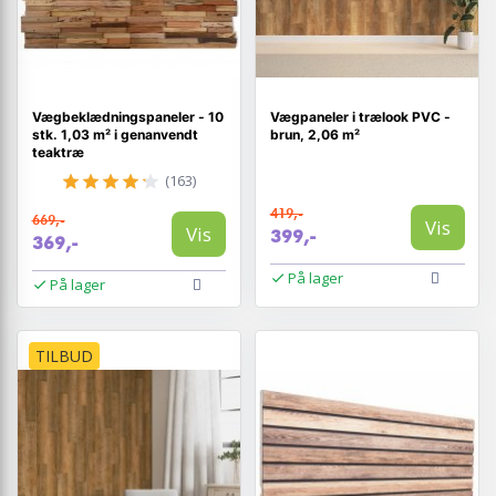
Vægbeklædningspaneler - 10
Vægpaneler i trælook PVC -
stk. 1,03 m² i genanvendt
brun, 2,06 m²
teaktræ
(163)
419,-
669,-
Vis
Vis
399,-
369,-
På lager
På lager
TILBUD