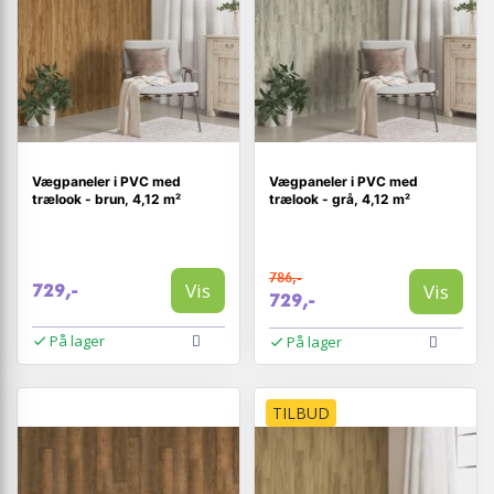
Vægpaneler i PVC med
Vægpaneler i PVC med
trælook - brun, 4,12 m²
trælook - grå, 4,12 m²
786,-
Vis
Vis
729,-
729,-
På lager
På lager
TILBUD