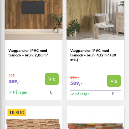
Vægpaneler i PVC med
Vægpaneler i PVC med
trælook - brun, 2,06 m²
trælook - brun, 4,12 m² (30
stk.)
407,-
609,-
Vis
Vis
389,-
589,-
På lager
På lager
TILBUD