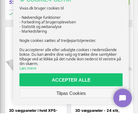
529,-
859,-
Vivas.dk bruger cookies til
På lager
På lager
- Nødvendige funktioner
- Forbedring af brugeroplevelsen
- Statistik og webanalyse
- Markedsføring
Nogle cookies sættes af tredjepartstjenester.
Du accepterer alle eller udvalgte cookies i nedenstående
bokse. Du kan ændre dine valg og trække dine samtykker
tilbage ved at klikke på det runde ikon nederst til venstre på
din skærm.
Læs mere
ACCEPTER ALLE
Tilpas Cookies
3D vægpaneler i hvid XPS-
3D vægpaneler - 24 stk,
skum - 12 stk, 50 × 50 cm
hvid, 50 x 50 cm, XPS skum
379,-
589,-