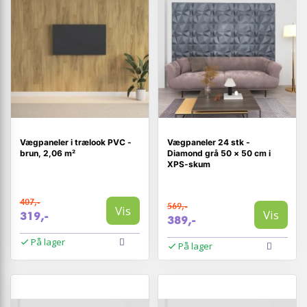
Vægpaneler i trælook PVC -
Vægpaneler 24 stk -
brun, 2,06 m²
Diamond grå 50 × 50 cm i
XPS-skum
407,-
569,-
Vis
Vis
319,-
389,-
På lager
På lager