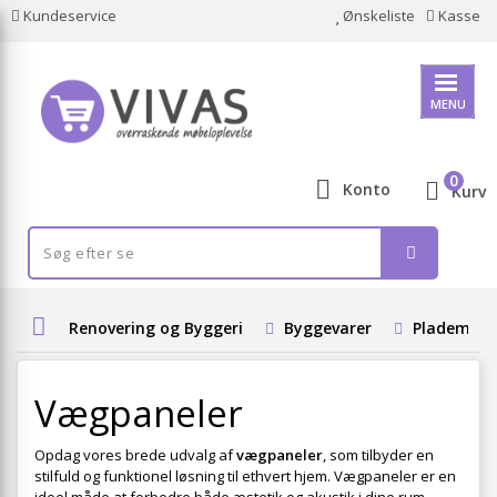
Kundeservice
Ønskeliste
Kasse
MENU
0
Konto
Kurv
Renovering og Byggeri
Byggevarer
Plademater
Vægpaneler
Opdag vores brede udvalg af
vægpaneler
, som tilbyder en
stilfuld og funktionel løsning til ethvert hjem. Vægpaneler er en