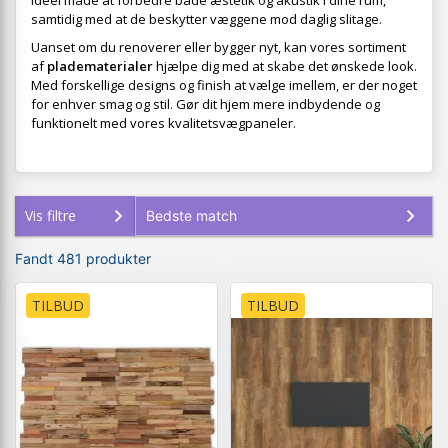
ideel måde at forbedre både æstetik og akustik i dine rum,
samtidig med at de beskytter væggene mod daglig slitage.
Uanset om du renoverer eller bygger nyt, kan vores sortiment
af
pladematerialer
hjælpe dig med at skabe det ønskede look.
Med forskellige designs og finish at vælge imellem, er der noget
for enhver smag og stil. Gør dit hjem mere indbydende og
funktionelt med vores kvalitetsvægpaneler.
Vis filtre
Fandt 481 produkter
TILBUD
TILBUD