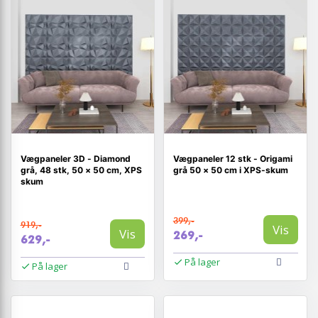
Vægpaneler 3D - Diamond
Vægpaneler 12 stk - Origami
grå, 48 stk, 50 × 50 cm, XPS
grå 50 × 50 cm i XPS-skum
skum
399,-
919,-
Vis
Vis
269,-
629,-
På lager
På lager