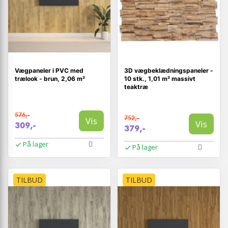
Vægpaneler i PVC med
3D vægbeklædningspaneler -
trælook - brun, 2,06 m²
10 stk., 1,01 m² massivt
teaktræ
576,-
752,-
Vis
Vis
309,-
379,-
På lager
På lager
TILBUD
TILBUD