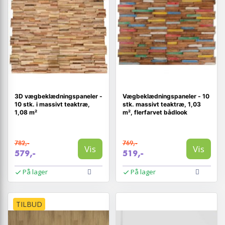
3D vægbeklædningspaneler -
Vægbeklædningspaneler - 10
10 stk. i massivt teaktræ,
stk. massivt teaktræ, 1,03
1,08 m²
m², flerfarvet bådlook
782,-
769,-
Vis
Vis
579,-
519,-
På lager
På lager
TILBUD