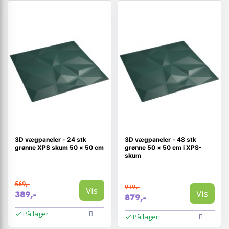
3D vægpaneler - 24 stk
3D vægpaneler - 48 stk
grønne XPS skum 50 × 50 cm
grønne 50 × 50 cm i XPS-
skum
569,-
919,-
Vis
Vis
389,-
879,-
På lager
På lager