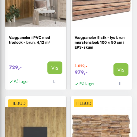
Vægpaneler i PVC med
Vægpaneler 5 stk - lys brun
trælook - brun, 4,12 m²
murstenslook 100 × 50 cm i
EPS-skum
1.029,-
Vis
729,-
Vis
979,-
På lager
På lager
TILBUD
TILBUD