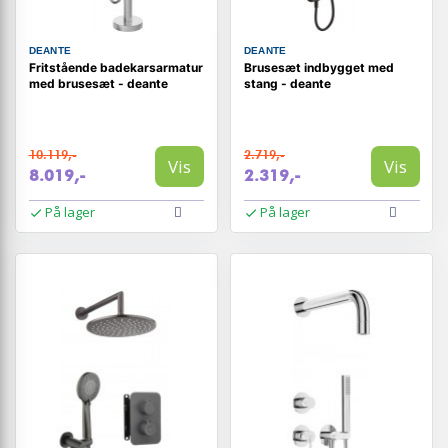
DEANTE
DEANTE
Fritstående badekarsarmatur
Brusesæt indbygget med
med brusesæt - deante
stang - deante
10.119,-
2.719,-
Vis
Vis
8.019,-
2.319,-
På lager
På lager