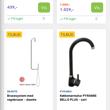
1.049,-
Vis
Vis
439,-
1.029,-
På lager
På lager
TILBUD
TILBUD
DEANTE
PYRAMIS
Brusesystem med
Køkkenarmatur PYRAMIS
regnbruser - deante
BELLO PLUS - sort