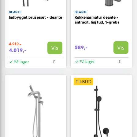
DEANTE
DEANTE
Indbygget brusesæt - deante
Køkkenarmatur deante -
antracit, høj tud, 1-grebs
4.919,-
Vis
Vis
589,-
4.019,-
På lager
På lager
TILBUD