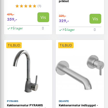
prikket
(1)
479,-
339,-
Vis
Vis
359,-
329,-
På lager
På lager
TILBUD
TILBUD
PYRAMIS
DEANTE
Køkkenarmatur PYRAMIS
Køkkenarmatur indbygget -