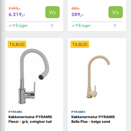
7.919,-
359,-
Vis
Vis
6.219,-
289,-
På lager
På lager
TILBUD
TILBUD
PYRAMIS
PYRAMIS
Køkkenarmatur PYRAMIS
Køkkenarmatur PYRAMIS
Flessi - grå, svingbar tud
Bello Plus - beige sand