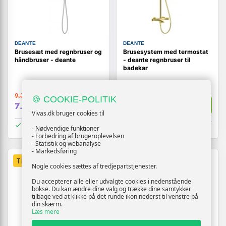
DEANTE
DEANTE
Brusesæt med regnbruser og
Brusesystem med termostat
håndbruser - deante
- deante regnbruser til
badekar
9.319,-
🍪 COOKIE-POLITIK
3.519,-
Vis
Vis
7.319,-
3.119,-
Vivas.dk bruger cookies til
På lager
På lager
- Nødvendige funktioner
- Forbedring af brugeroplevelsen
- Statistik og webanalyse
- Markedsføring
TILBUD
Nogle cookies sættes af tredjepartstjenester.
Du accepterer alle eller udvalgte cookies i nedenstående
bokse. Du kan ændre dine valg og trække dine samtykker
tilbage ved at klikke på det runde ikon nederst til venstre på
din skærm.
Læs mere