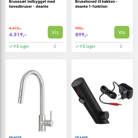
Brusesæt indbygget med
Brusehoved til køkken -
hovedbruser - deante
deante 1-funktion
4.619,-
909,-
Vis
Vis
4.519,-
899,-
På lager
På lager
DEANTE
DEANTE