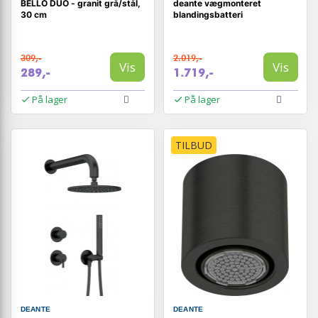
BELLO DUO - granit grå/stål,
deante vægmonteret
30 cm
blandingsbatteri
309,-
2.019,-
Vis
Vis
289,-
1.719,-
På lager
På lager
TILBUD
DEANTE
DEANTE