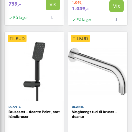
1.049,-
Vis
759,-
Vis
1.039,-
På lager
På lager
TILBUD
TILBUD
DEANTE
DEANTE
Brusesæt - deante Point, sort
Væghængt tud til bruser -
håndbruser
deante