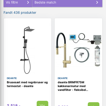
Vis filtre
Fandt 436 produkter
DEANTE
DEANTE
Brusesæt med regnbruser og
deante BRMFR75M
termostat - deante
køkkenarmatur med
vandfilter - fleksibel
udtrækstu
Vis
2.519,-