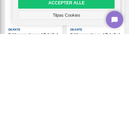
ACCEPTER ALLE
Tilpas Cookies
DEANTE
DEANTE
Køkkenarmatur med fleksibel
Køkkenarmatur med fleksibel
tud og 2 stråletyper - deante
tud - deante - 2 stråler
2.919,-
Vis
Vis
1.619,-
2.319,-
På lager
På lager
TILBUD