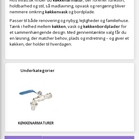
Hos vivas.dk finder du
køkkenarmatur
, der forener funktion,
holdbarhed og stil, så madlavning, opvask og rengøring bliver
nemmere omkring
køkkenvask
og bordplade.
Passer til både renovering og nybyg, lejligheder og familiehuse.
Tænk i helhed mellem
køkken
, vask og
køkkenbordplader
for
et sammenhængende design. Med gennemtænkte valg får du
en løsning, der matcher behov, plads og indretning – og giver et
køkken, der holder til hverdagen.
Underkategorier
KØKKENARMATURER