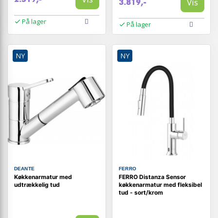
Vis
3.819,-
På lager
På lager
NY
NY
DEANTE
FERRO
Køkkenarmatur med
FERRO Distanza Sensor
udtrækkelig tud
køkkenarmatur med fleksibel
tud - sort/krom