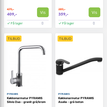
479,-
389,-
Vis
Vis
409,-
359,-
På lager
På lager
TILBUD
TILBUD
PYRAMIS
PYRAMIS
Køkkenarmatur PYRAMIS
Køkkenarmatur PYRAMIS
Silvio Duo - granit grå/krom
Asalia - grå beton