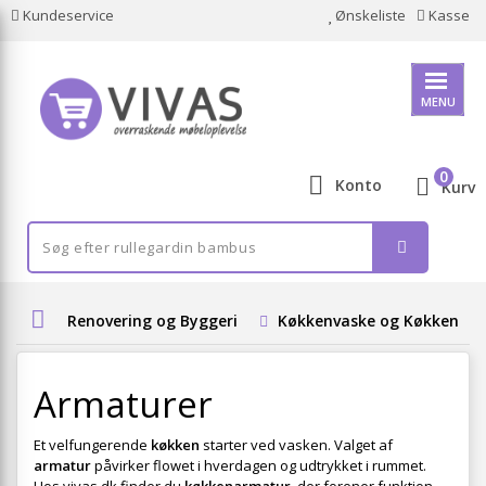
Kundeservice
Ønskeliste
Kasse
MENU
0
Konto
Kurv
Renovering og Byggeri
Køkkenvaske og Køkkenbor
Armaturer
Et velfungerende
køkken
starter ved vasken. Valget af
armatur
påvirker flowet i hverdagen og udtrykket i rummet.