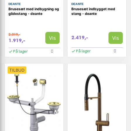
DEANTE
DEANTE
Brusesæt med indbygning og
Brusesæt indbygget med
glidestang - deante
stang - deante
2.019,-
Vis
Vis
2.419,-
1.919,-
På lager
På lager
TILBUD