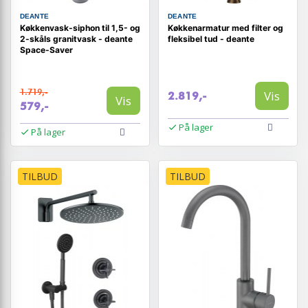
DEANTE
DEANTE
Køkkenvask-siphon til 1,5- og
Køkkenarmatur med filter og
2-skåls granitvask - deante
fleksibel tud - deante
Space-Saver
1.719,-
Vis
2.819,-
Vis
579,-
På lager
På lager
TILBUD
TILBUD