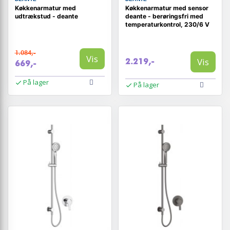
Køkkenarmatur med
Køkkenarmatur med sensor
udtrækstud - deante
deante - berøringsfri med
temperaturkontrol, 230/6 V
1.084,-
Vis
Vis
2.219,-
669,-
På lager
På lager