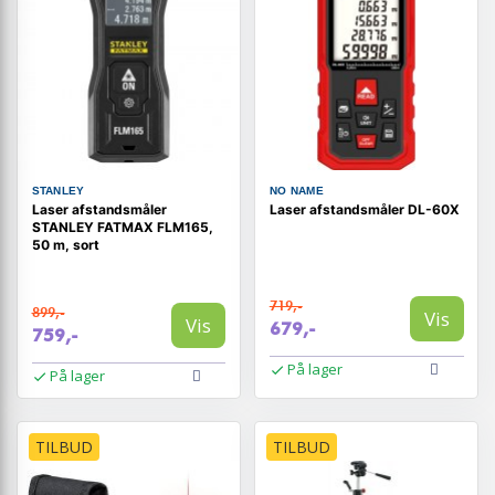
STANLEY
NO NAME
Laser afstandsmåler
Laser afstandsmåler DL-60X
STANLEY FATMAX FLM165,
50 m, sort
719,-
899,-
Vis
Vis
679,-
759,-
På lager
På lager
TILBUD
TILBUD