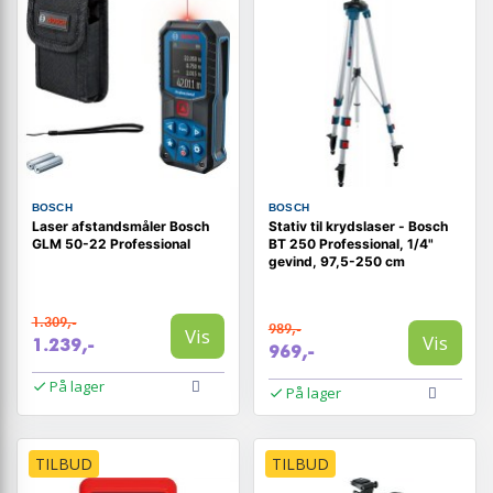
BOSCH
BOSCH
Laser afstandsmåler Bosch
Stativ til krydslaser - Bosch
GLM 50-22 Professional
BT 250 Professional, 1/4"
gevind, 97,5-250 cm
1.309,-
989,-
Vis
Vis
1.239,-
969,-
På lager
På lager
TILBUD
TILBUD