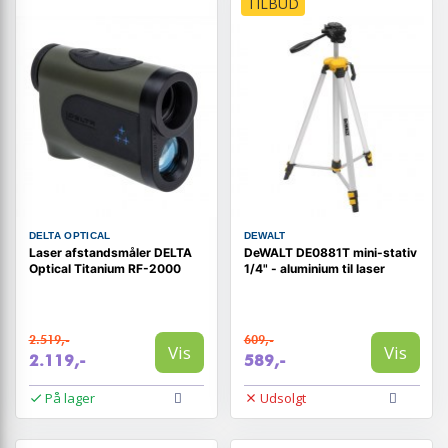
TILBUD
DELTA OPTICAL
DEWALT
Laser afstandsmåler DELTA
DeWALT DE0881T mini-stativ
Optical Titanium RF-2000
1/4" - aluminium til laser
2.519,-
609,-
Vis
Vis
2.119,-
589,-
På lager
Udsolgt