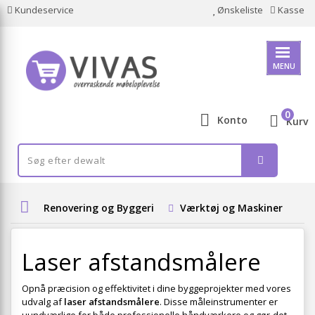
Kundeservice
Ønskeliste
Kasse
MENU
0
Konto
Kurv
Renovering og Byggeri
Værktøj og Maskiner
E
Laser afstandsmålere
Opnå præcision og effektivitet i dine byggeprojekter med vores
udvalg af
laser afstandsmålere
. Disse måleinstrumenter er