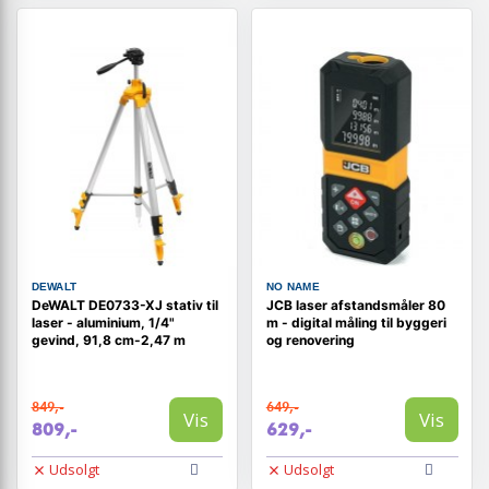
DEWALT
NO NAME
DeWALT DE0733-XJ stativ til
JCB laser afstandsmåler 80
laser - aluminium, 1/4"
m - digital måling til byggeri
gevind, 91,8 cm-2,47 m
og renovering
849,-
649,-
Vis
Vis
809,-
629,-
Udsolgt
Udsolgt