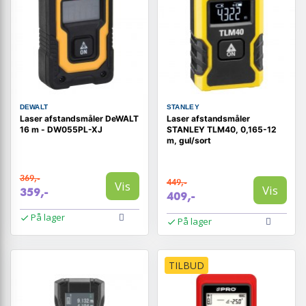
DEWALT
STANLEY
Laser afstandsmåler DeWALT
Laser afstandsmåler
16 m - DW055PL-XJ
STANLEY TLM40, 0,165-12
m, gul/sort
369,-
449,-
Vis
Vis
359,-
409,-
På lager
På lager
TILBUD