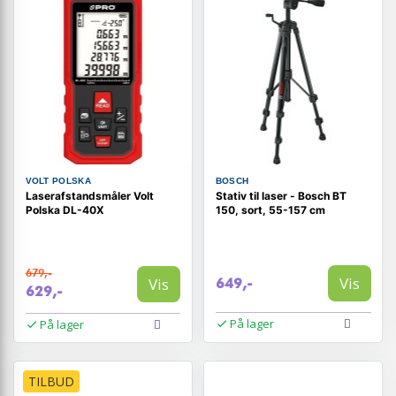
VOLT POLSKA
BOSCH
Laserafstandsmåler Volt
Stativ til laser - Bosch BT
Polska DL-40X
150, sort, 55-157 cm
679,-
Vis
Vis
649,-
629,-
På lager
På lager
TILBUD