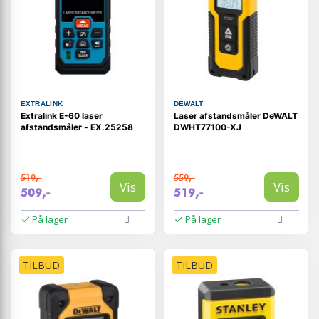
EXTRALINK
DEWALT
Extralink E-60 laser
Laser afstandsmåler DeWALT
afstandsmåler - EX.25258
DWHT77100-XJ
519,-
559,-
Vis
Vis
509,-
519,-
På lager
På lager
TILBUD
TILBUD