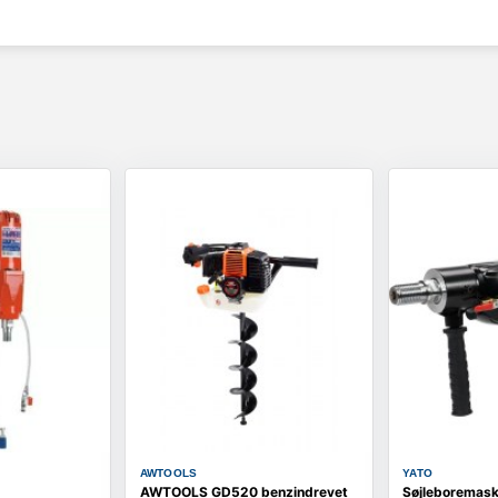
AWTOOLS
YATO
AWTOOLS GD520 benzindrevet
Søjleboremaski