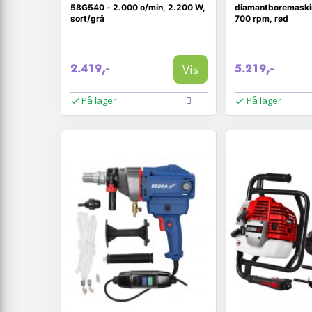
58G540 - 2.000 o/min, 2.200 W,
diamantboremaskin
sort/grå
700 rpm, rød
Vis
2.419,-
5.219,-
På lager
På lager