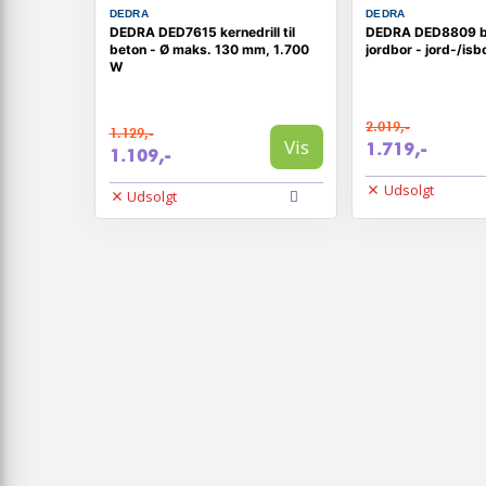
DEDRA
DEDRA
DEDRA DED7615 kernedrill til
DEDRA DED8809 b
beton - Ø maks. 130 mm, 1.700
jordbor - jord-/is
W
2.019,-
1.129,-
Vis
1.719,-
1.109,-
Udsolgt
Udsolgt