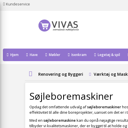
Kundeservice
Hjem
Have
Møbler
Isenkram
Legetøj & spil
Renovering og Byggeri
Værktøj og Mask
Søjleboremaskiner
Opdag det omfattende udvalg af
søjleboremaskiner
hos
effektivitet til alle dine boreprojekter, uanset om det er i
Med en
søjleboremaskine
kan du opnå nøjagtige result
tilbyder vi kvalitetsmaskiner, der er bygget til at holde o