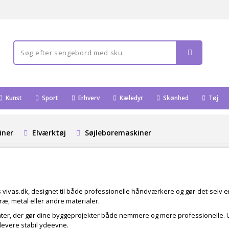
Kunst
Sport
Erhverv
Kæledyr
Skønhed
Tøj
iner
Elværktøj
Søjleboremaskiner
 vivas.dk, designet til både professionelle håndværkere og gør-det-selv e
 træ, metal eller andre materialer.
ater, der gør dine byggeprojekter både nemmere og mere professionelle. 
g levere stabil ydeevne.