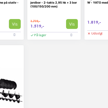
e på stativ -
jordbor - 2-takts 2,95 hk + 3 bor
W - YATO med 
(100/150/200 mm)
1.719,-
1.819,-
Vis
Vis
1.519,-
Udsolgt
På lager