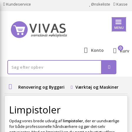
Kundeservice
Ønskeliste
Kasse
MENU
0
Konto
Kurv
Renovering og Byggeri
Værktøj og Maskiner
E
Limpistoler
Opdag vores brede udvalg af
limpistoler
, der er uundværlige
for både professionelle håndværkere og gør-det-selv