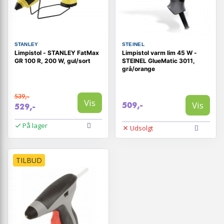
STANLEY
STEINEL
Limpistol - STANLEY FatMax
Limpistol varm lim 45 W -
GR 100 R, 200 W, gul/sort
STEINEL GlueMatic 3011,
grå/orange
539,-
Vis
Vis
509,-
529,-
På lager
Udsolgt
TILBUD