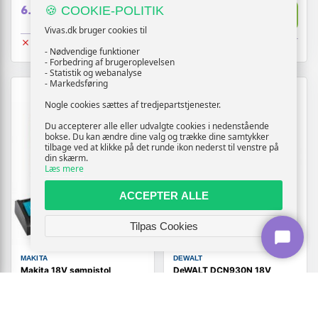
5.519,-
Vis
6.319,-
🍪 COOKIE-POLITIK
Vis
5.419,-
Vivas.dk bruger cookies til
Udsolgt
Udsolgt
- Nødvendige funktioner
- Forbedring af brugeroplevelsen
- Statistik og webanalyse
- Markedsføring
Nogle cookies sættes af tredjepartstjenester.
Du accepterer alle eller udvalgte cookies i nedenstående
bokse. Du kan ændre dine valg og trække dine samtykker
tilbage ved at klikke på det runde ikon nederst til venstre på
din skærm.
Læs mere
ACCEPTER ALLE
Tilpas Cookies
MAKITA
DEWALT
Makita 18V sømpistol
DeWALT DCN930N 18V
DBN610ZJ - 20° 32-64 mm,
sømpistol 33° - 64-90 mm
16Ga, inkl. 2×5,0 Ah