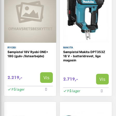
RYOBI
MAKITA
Sømpistol 18V Ryobi ONE+
Sømpistol Makita DPT353Z
18G (gulv-/listearbejde)
18 V - batteridrevet, lige
magasin
Vis
2.219,-
Vis
2.719,-
På lager
På lager