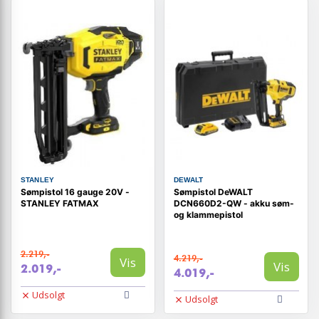
STANLEY
DEWALT
Sømpistol 16 gauge 20V -
Sømpistol DeWALT
STANLEY FATMAX
DCN660D2-QW - akku søm-
og klammepistol
2.219,-
4.219,-
Vis
Vis
2.019,-
4.019,-
Udsolgt
Udsolgt