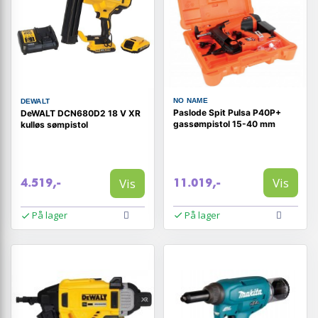
NO NAME
DEWALT
Paslode Spit Pulsa P40P+
DeWALT DCN680D2 18 V XR
gassømpistol 15-40 mm
kulløs sømpistol
Vis
Vis
11.019,-
4.519,-
På lager
På lager