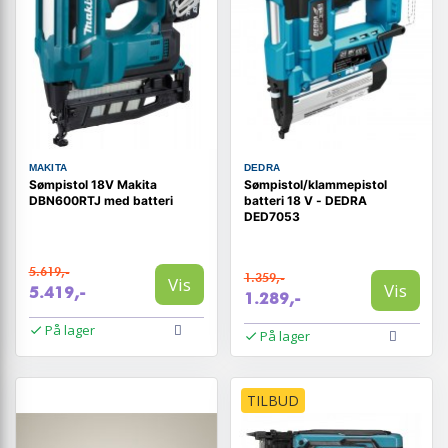
MAKITA
DEDRA
Sømpistol 18V Makita
Sømpistol/klammepistol
DBN600RTJ med batteri
batteri 18 V - DEDRA
DED7053
5.619,-
1.359,-
Vis
Vis
5.419,-
1.289,-
På lager
På lager
TILBUD