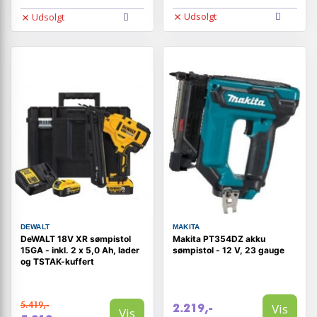
Udsolgt
Udsolgt
DEWALT
MAKITA
DeWALT 18V XR sømpistol
Makita PT354DZ akku
15GA - inkl. 2 x 5,0 Ah, lader
sømpistol - 12 V, 23 gauge
og TSTAK-kuffert
5.419,-
Vis
2.219,-
Vis