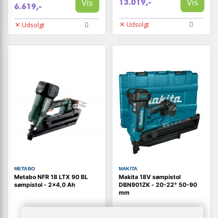
Vis
Vis
13.019,-
6.619,-
Udsolgt
Udsolgt
METABO
MAKITA
Metabo NFR 18 LTX 90 BL
Makita 18V sømpistol
sømpistol - 2×4,0 Ah
DBN901ZK - 20-22° 50-90
mm