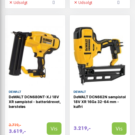
Udsolgt
Udsolgt
DEWALT
DEWALT
DeWALT DCN680NT-XJ 18V
DeWALT DCN662N sømpistol
XR sømpistol - batteridrevet,
18V XR 16Ga 32-64 mm -
børsteløs
kulfri
3.719,-
Vis
Vis
3.219,-
3.619,-