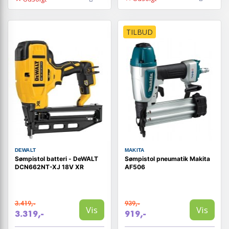
TILBUD
DEWALT
MAKITA
Sømpistol batteri - DeWALT
Sømpistol pneumatik Makita
DCN662NT-XJ 18V XR
AF506
3.419,-
939,-
Vis
Vis
3.319,-
919,-