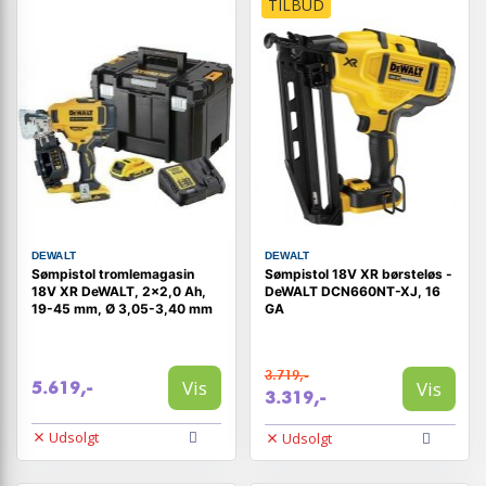
TILBUD
DEWALT
DEWALT
Sømpistol tromlemagasin
Sømpistol 18V XR børsteløs -
18V XR DeWALT, 2×2,0 Ah,
DeWALT DCN660NT-XJ, 16
19-45 mm, Ø 3,05-3,40 mm
GA
3.719,-
Vis
Vis
5.619,-
3.319,-
Udsolgt
Udsolgt