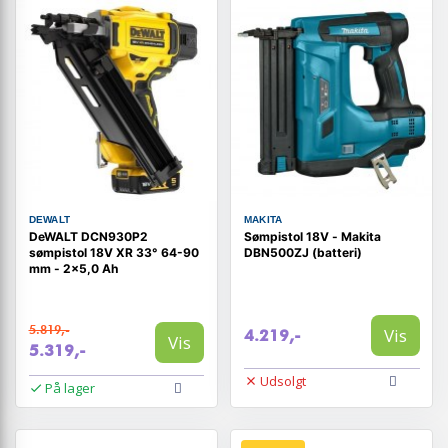
DEWALT
MAKITA
DeWALT DCN930P2
Sømpistol 18V - Makita
sømpistol 18V XR 33° 64-90
DBN500ZJ (batteri)
mm - 2x5,0 Ah
5.819,-
Vis
4.219,-
Vis
5.319,-
Udsolgt
På lager