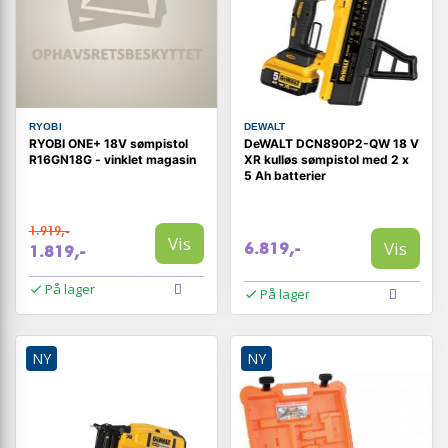
RYOBI
DEWALT
RYOBI ONE+ 18V sømpistol
DeWALT DCN890P2-QW 18 V
R16GN18G - vinklet magasin
XR kulløs sømpistol med 2 x
5 Ah batterier
1.919,-
Vis
Vis
6.819,-
1.819,-
På lager
På lager
NY
NY