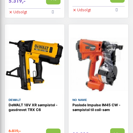
5.319,-
Udsolgt
Udsolgt
DEWALT
NO NAME
DeWALT 18V XR sømpistol -
Paslode Impulse IM45 CW -
gasdrevet TRX C6
sømpistol til coil-søm
6.819,-