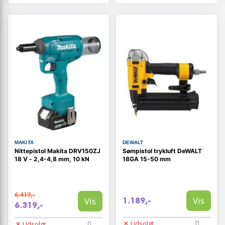
MAKITA
DEWALT
Nittepistol Makita DRV150ZJ
Sømpistol trykluft DeWALT
18 V - 2,4-4,8 mm, 10 kN
18GA 15-50 mm
6.419,-
Vis
Vis
1.189,-
6.319,-
Udsolgt
Udsolgt