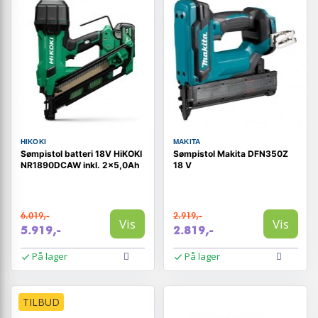
HIKOKI
MAKITA
Sømpistol batteri 18V HiKOKI
Sømpistol Makita DFN350Z
NR1890DCAW inkl. 2x5,0Ah
18 V
6.019,-
2.919,-
Vis
Vis
5.919,-
2.819,-
På lager
På lager
TILBUD