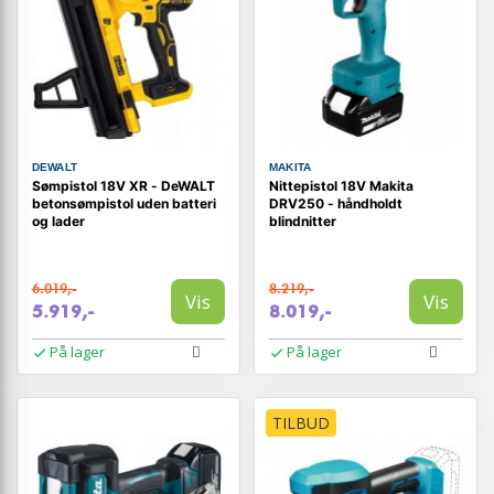
DEWALT
MAKITA
Sømpistol 18V XR - DeWALT
Nittepistol 18V Makita
betonsømpistol uden batteri
DRV250 - håndholdt
og lader
blindnitter
6.019,-
8.219,-
Vis
Vis
5.919,-
8.019,-
På lager
På lager
TILBUD