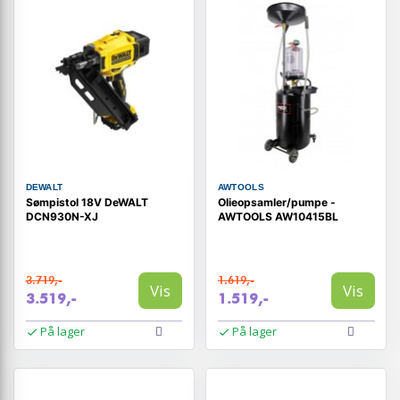
DEWALT
AWTOOLS
Sømpistol 18V DeWALT
Olieopsamler/pumpe -
DCN930N-XJ
AWTOOLS AW10415BL
3.719,-
1.619,-
Vis
Vis
3.519,-
1.519,-
På lager
På lager