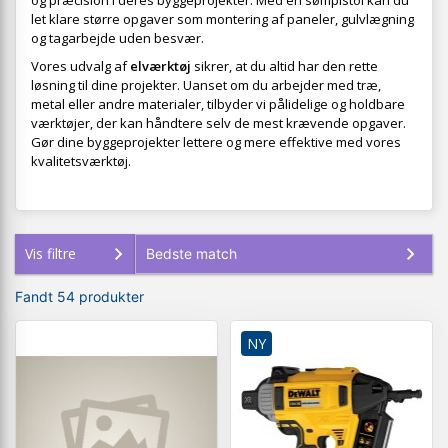
og præcision i deres byggeprojekter. Med en sømpistol kan du
let klare større opgaver som montering af paneler, gulvlægning
og tagarbejde uden besvær.
Vores udvalg af
elværktøj
sikrer, at du altid har den rette
løsning til dine projekter. Uanset om du arbejder med træ,
metal eller andre materialer, tilbyder vi pålidelige og holdbare
værktøjer, der kan håndtere selv de mest krævende opgaver.
Gør dine byggeprojekter lettere og mere effektive med vores
kvalitetsværktøj.
Vis filtre
Fandt 54 produkter
NY