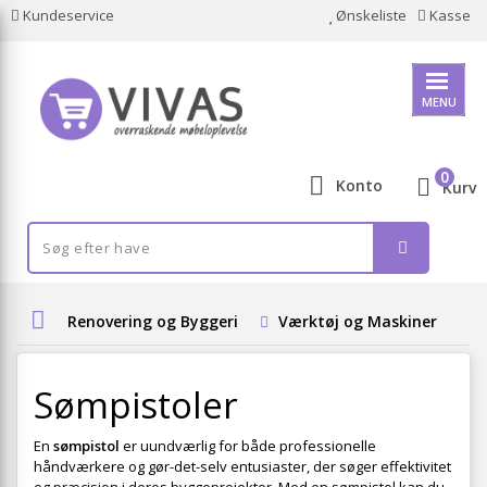
Kundeservice
Ønskeliste
Kasse
MENU
0
Konto
Kurv
Renovering og Byggeri
Værktøj og Maskiner
E
Sømpistoler
En
sømpistol
er uundværlig for både professionelle
håndværkere og gør-det-selv entusiaster, der søger effektivitet