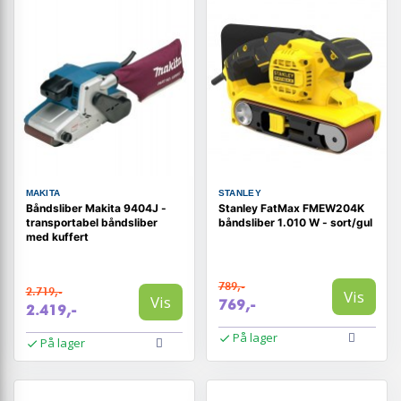
MAKITA
STANLEY
Båndsliber Makita 9404J -
Stanley FatMax FMEW204K
transportabel båndsliber
båndsliber 1.010 W - sort/gul
med kuffert
789,-
2.719,-
Vis
Vis
769,-
2.419,-
På lager
På lager