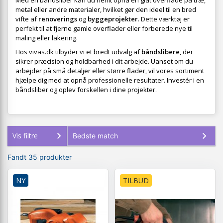
Med en båndsliber kan du nemt opnå en glat overflade på træ,
metal eller andre materialer, hvilket gør den ideel til en bred
vifte af
renoverings
og
byggeprojekter
. Dette værktøj er
perfekt til at fjerne gamle overflader eller forberede nye til
maling eller lakering.
Hos vivas.dk tilbyder vi et bredt udvalg af
båndslibere
, der
sikrer præcision og holdbarhed i dit arbejde. Uanset om du
arbejder på små detaljer eller større flader, vil vores sortiment
hjælpe dig med at opnå professionelle resultater. Investér i en
båndsliber og oplev forskellen i dine projekter.
Vis filtre
Fandt 35 produkter
NY
TILBUD