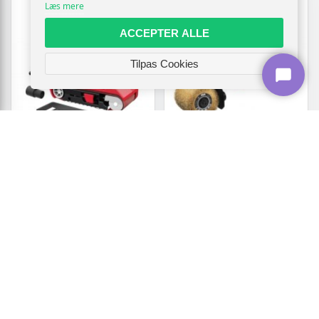
Læs mere
ACCEPTER ALLE
Tilpas Cookies
NO NAME
NO NAME
Skil 7615AB båndsliber - 710
El-renovatør 1.300 W -
W
båndsliber/polermaskine til
overflader
Vis
689,-
Vis
1.039,-
På lager
På lager