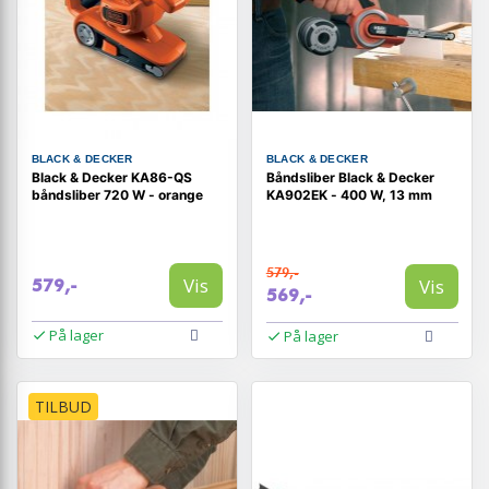
BLACK & DECKER
BLACK & DECKER
Black & Decker KA86-QS
Båndsliber Black & Decker
båndsliber 720 W - orange
KA902EK - 400 W, 13 mm
579,-
Vis
Vis
579,-
569,-
På lager
På lager
TILBUD