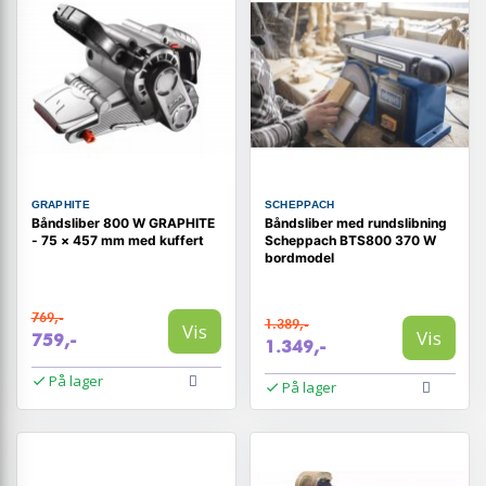
GRAPHITE
SCHEPPACH
Båndsliber 800 W GRAPHITE
Båndsliber med rundslibning
- 75 × 457 mm med kuffert
Scheppach BTS800 370 W
bordmodel
769,-
1.389,-
Vis
Vis
759,-
1.349,-
På lager
På lager