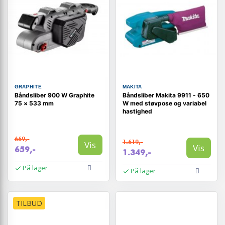
GRAPHITE
MAKITA
Båndsliber 900 W Graphite
Båndsliber Makita 9911 - 650
75 × 533 mm
W med støvpose og variabel
hastighed
669,-
1.619,-
Vis
Vis
659,-
1.349,-
På lager
På lager
TILBUD