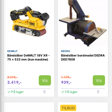
DEWALT
DEDRA
Båndsliber DeWALT 18V XR -
Båndsliber bordmodel DEDRA
75 × 533 mm (kun maskine)
DED7809
2.519,-
1.179,-
Vis
Vis
2.419,-
939,-
På lager
På lager
TILBUD