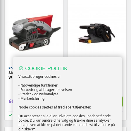
🍪 COOKIE-POLITIK
SKIL
NO NAME
Skil 1210AA båndsliber 650
Båndsliber 1050 W - model
Vivas.dk bruger cookies til
W - softgrip og støvpose
3761B
- Nødvendige funktioner
- Forbedring af brugeroplevelsen
- Statistik og webanalyse
- Markedsføring
Vis
Vis
609,-
499,-
Nogle cookies sættes af tredjepartstjenester.
På lager
På lager
Du accepterer alle eller udvalgte cookies i nedenstående
bokse. Du kan ændre dine valg og trække dine samtykker
tilbage ved at klikke på det runde ikon nederst til venstre på
din skærm.