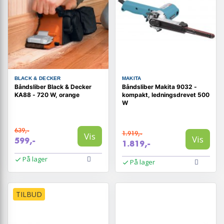
BLACK & DECKER
MAKITA
Båndsliber Black & Decker
Båndsliber Makita 9032 -
KA88 - 720 W, orange
kompakt, ledningsdrevet 500
W
639,-
1.919,-
Vis
Vis
599,-
1.819,-
På lager
På lager
TILBUD