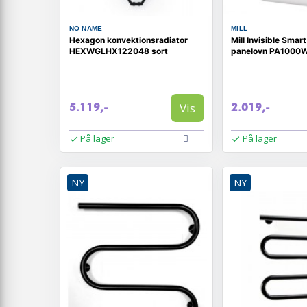
NO NAME
MILL
Hexagon konvektionsradiator
Mill Invisible Sma
HEXWGLHX122048 sort
panelovn PA1000WI
Vis
5.119,-
2.019,-
På lager
På lager
NY
NY