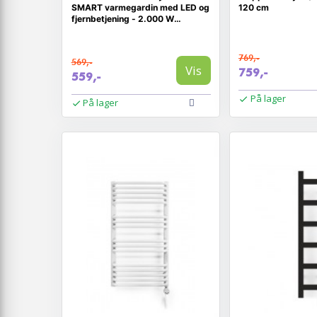
SMART varmegardin med LED og
120 cm
fjernbetjening - 2.000 W
vægmonteret konvektor
769,-
569,-
Vis
759,-
559,-
På lager
På lager