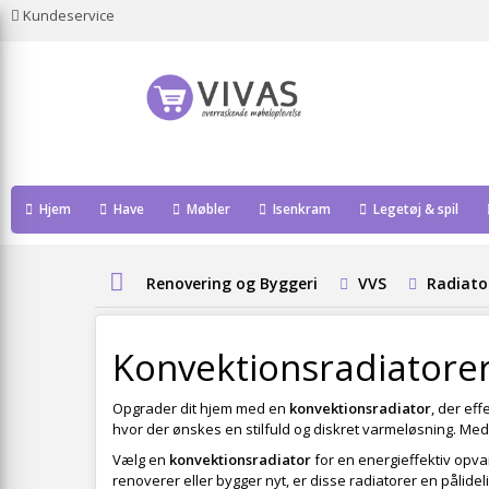
Kundeservice
Hjem
Have
Møbler
Isenkram
Legetøj & spil
Renovering og Byggeri
VVS
Radiato
Konvektionsradiatore
Opgrader dit hjem med en
konvektionsradiator
, der ef
hvor der ønskes en stilfuld og diskret varmeløsning. Me
Vælg en
konvektionsradiator
for en energieffektiv opva
renoverer eller bygger nyt, er disse radiatorer en pålideli