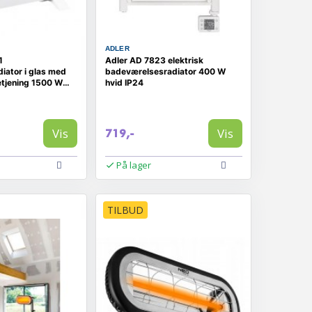
ADLER
1
Adler AD 7823 elektrisk
iator i glas med
badeværelsesradiator 400 W
etjening 1500 W
hvid IP24
Vis
Vis
719,-
På lager
TILBUD