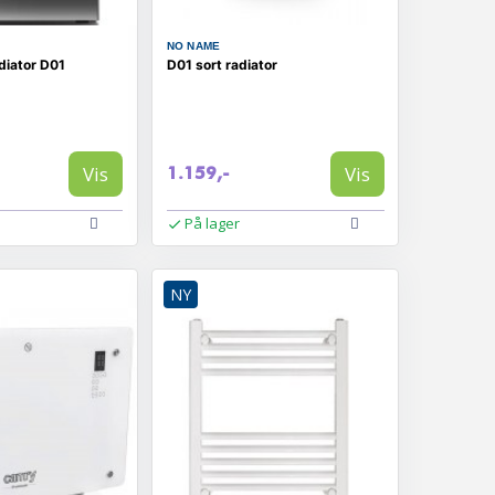
NO NAME
diator D01
D01 sort radiator
Vis
Vis
1.159,-
På lager
NY