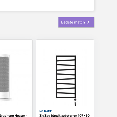
NO NAME
Graphene Heater -
ZigZag håndklædetørrer 107×50