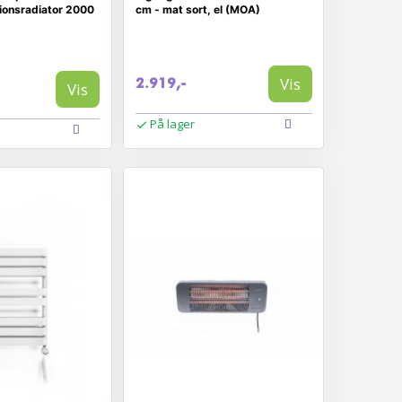
ionsradiator 2000
cm - mat sort, el (MOA)
Vis
2.919,-
Vis
På lager