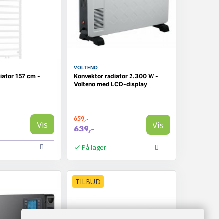
VOLTENO
ator 157 cm -
Konvektor radiator 2.300 W -
Volteno med LCD-display
659,-
Vis
Vis
639,-
På lager
TILBUD