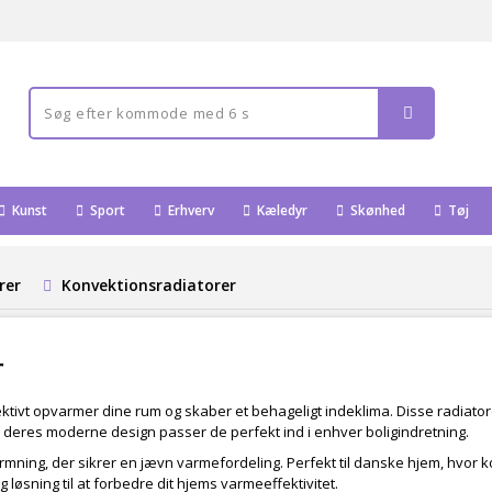
Kunst
Sport
Erhverv
Kæledyr
Skønhed
Tøj
rer
Konvektionsradiatorer
r
fektivt opvarmer dine rum og skaber et behageligt indeklima. Disse radiator
d deres moderne design passer de perfekt ind i enhver boligindretning.
rmning, der sikrer en jævn varmefordeling. Perfekt til danske hjem, hvor 
g løsning til at forbedre dit hjems varmeeffektivitet.