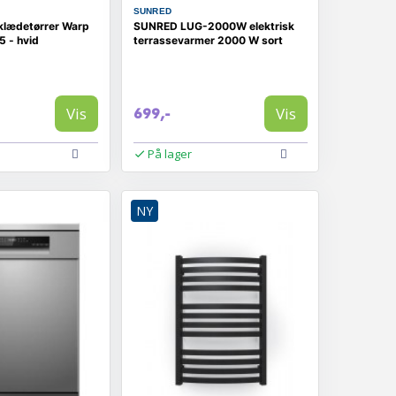
SUNRED
dklædetørrer Warp
SUNRED LUG-2000W elektrisk
5 - hvid
terrassevarmer 2000 W sort
Vis
Vis
699,-
På lager
NY