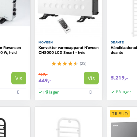
N'OVEEN
DEANTE
or Ravanson
Konvektor varmeapparat N’oveen
Håndklæderadi
 W, hvid
CH8000 LCD Smart - hvid
deante
(25)
459,-
Vis
Vis
5.219,-
449,-
På lager
På lager
TILBUD