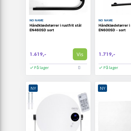
NO NAME
NO NAME
Håndklædetørrer i rustfrit stål
Håndklædetørrer i r
EN460SD sort
EN600SD - sort
Vis
1.619,-
1.719,-
På lager
På lager
NY
NY