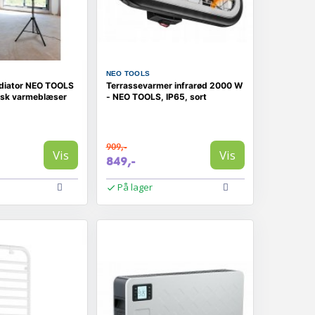
NEO TOOLS
diator NEO TOOLS
Terrassevarmer infrarød 2000 W
isk varmeblæser
- NEO TOOLS, IP65, sort
909,-
Vis
Vis
849,-
På lager