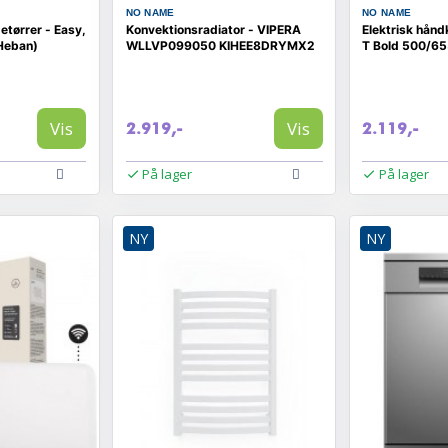
NO NAME
NO NAME
etørrer - Easy,
Konvektionsradiator - VIPERA
Elektrisk hån
(Heban)
WLLVP099050 KIHEE8DRYMX2
T Bold 500/65
Vis
Vis
2.919,-
2.119,-
På lager
På lager
NY
NY