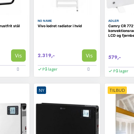
NO NAME
ADLER
ustfrit stål
Vivo lodret radiator i hvid
Camry CR 772
konvektionsrad
LCD og fjernb
hvid
Vis
Vis
2.319,-
579,-
På lager
På lager
NY
TILBUD