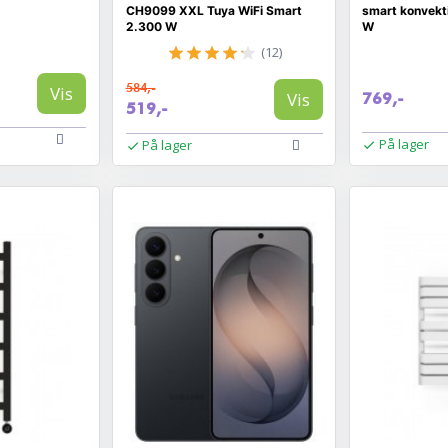
CH9099 XXL Tuya WiFi Smart
smart konvekt
2.300 W
W
(12)
584,-
Vis
Vis
769,-
519,-
På lager
På lager