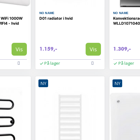
NO NAME
NO NAME
rt WiFi 1000W
D01 radiator i hvid
Konvektionsra
FI4 - hvid
WLLD1071040
Vis
Vis
1.159,-
1.309,-
På lager
På lager
NY
NY