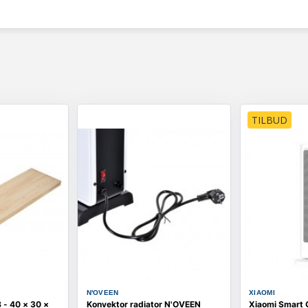
TILBUD
N'OVEEN
XIAOMI
B - 40 × 30 ×
Konvektor radiator N'OVEEN
Xiaomi Smart 