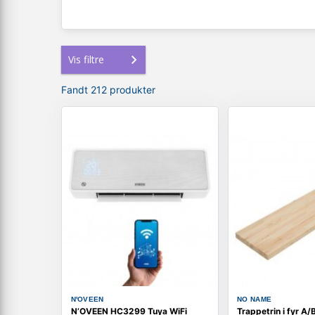
Vis filtre
Fandt 212 produkter
N'OVEEN
NO NAME
N’OVEEN HC3299 Tuya WiFi
Trappetrin i fyr A/