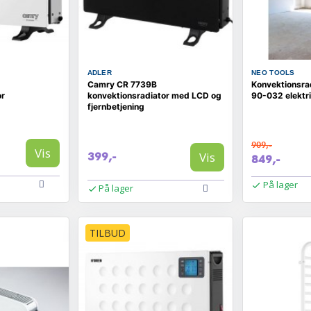
ADLER
NEO TOOLS
Camry CR 7739B
Konvektionsra
or
konvektionsradiator med LCD og
90-032 elektr
fjernbetjening
909,-
Vis
Vis
399,-
849,-
På lager
På lager
TILBUD