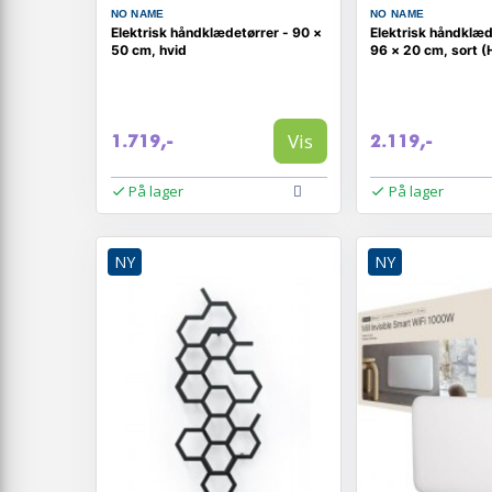
NO NAME
NO NAME
Elektrisk håndklædetørrer - 90 ×
Elektrisk håndklæd
50 cm, hvid
96 × 20 cm, sort 
Vis
1.719,-
2.119,-
På lager
På lager
NY
NY