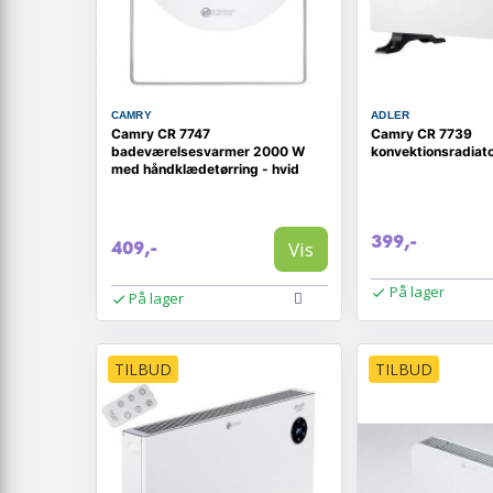
CAMRY
ADLER
Camry CR 7747
Camry CR 7739
badeværelsesvarmer 2000 W
konvektionsradiat
med håndklædetørring - hvid
399,-
Vis
409,-
På lager
På lager
TILBUD
TILBUD