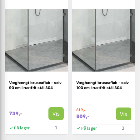
Væghængt bruseafløb - sølv
Væghængt bruseafløb - sølv
90 cm i rustfrit stål 304
100 cm i rustfrit stål 304
819,-
Vis
Vis
739,-
809,-
På lager
På lager