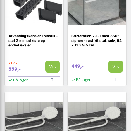
Afvandingskanaler i plastik -
Bruserafløb 2-i-1 med 360°
sæt 2 m med riste og
siphon - rustfrit stål, sølv, 54
endedæksler
× 11 × 9,5 cm
719,-
Vis
Vis
449,-
559,-
På lager
På lager