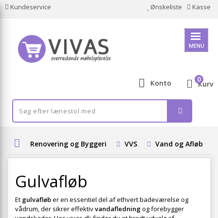
Kundeservice
Ønskeliste
Kasse
MENU
0
Konto
Kurv
Renovering og Byggeri
VVS
Vand og Afløb
Gulvafløb
Et
gulvafløb
er en essentiel del af ethvert badeværelse og
vådrum, der sikrer effektiv
vandafledning
og forebygger