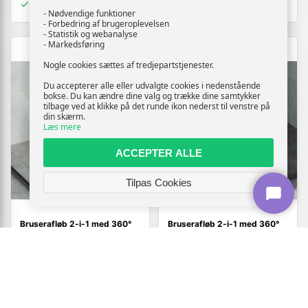
På lager
På lager
- Nødvendige funktioner
- Forbedring af brugeroplevelsen
- Statistik og webanalyse
- Markedsføring
Nogle cookies sættes af tredjepartstjenester.
Du accepterer alle eller udvalgte cookies i nedenstående
bokse. Du kan ændre dine valg og trække dine samtykker
tilbage ved at klikke på det runde ikon nederst til venstre på
din skærm.
Læs mere
ACCEPTER ALLE
Tilpas Cookies
Bruserafløb 2-i-1 med 360°
Bruserafløb 2-i-1 med 360°
sifon - sort 60 cm i rustfrit
siphon - sort 70 cm i rustfrit
stål 304
stål 304
Vis
Vis
509,-
619,-