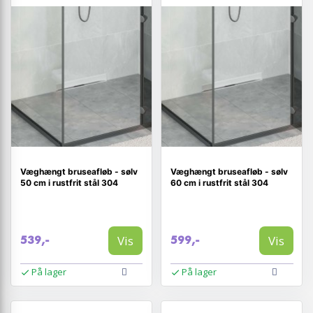
Væghængt bruseafløb - sølv
Væghængt bruseafløb - sølv
50 cm i rustfrit stål 304
60 cm i rustfrit stål 304
Vis
Vis
539,-
599,-
På lager
På lager