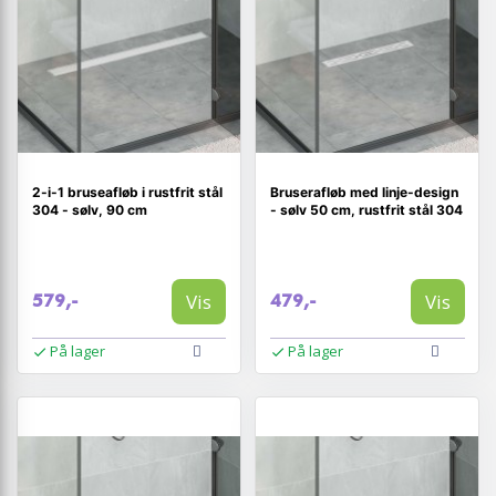
2-i-1 bruseafløb i rustfrit stål
Bruserafløb med linje-design
304 - sølv, 90 cm
- sølv 50 cm, rustfrit stål 304
Vis
Vis
579,-
479,-
På lager
På lager