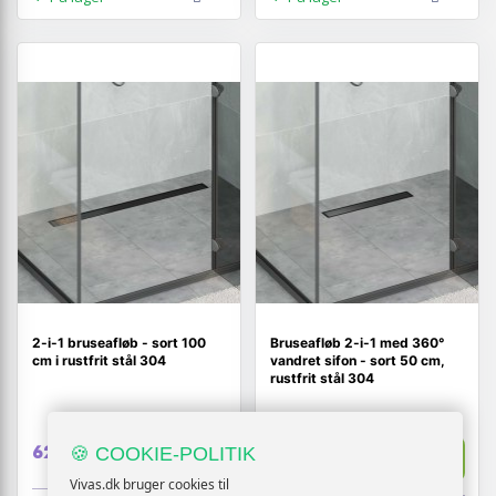
2-i-1 bruseafløb - sort 100
Bruseafløb 2-i-1 med 360°
cm i rustfrit stål 304
vandret sifon - sort 50 cm,
rustfrit stål 304
Vis
629,-
🍪 COOKIE-POLITIK
Vis
469,-
Vivas.dk bruger cookies til