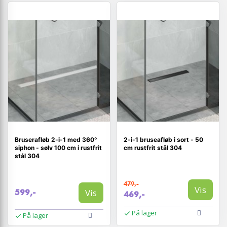
Bruserafløb 2-i-1 med 360°
2-i-1 bruseafløb i sort - 50
siphon - sølv 100 cm i rustfrit
cm rustfrit stål 304
stål 304
479,-
Vis
Vis
599,-
469,-
På lager
På lager