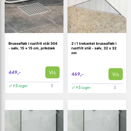
Bruseafløb i rustfrit stål 304
2 i 1 trekantet bruseafløb i
- sølv, 15 × 15 cm, prikdæk
rustfrit stål - sølv, 32 x 32
cm
Vis
449,-
Vis
469,-
På lager
På lager