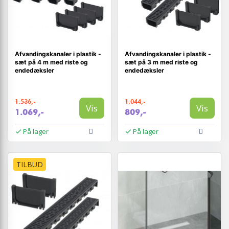
Afvandingskanaler i plastik -
Afvandingskanaler i plastik -
sæt på 4 m med riste og
sæt på 3 m med riste og
endedæksler
endedæksler
1.536,-
1.044,-
Vis
Vis
1.069,-
809,-
På lager
På lager
TILBUD