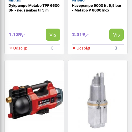
METABO
METABO
Dykpumpe Metabo TPF 6600
Havepumpe 6000 l/t 5,5 bar
SN - nedsænkes til 5 m
- Metabo P 6000 Inox
Vis
Vis
1.139,-
2.319,-
Udsolgt
Udsolgt