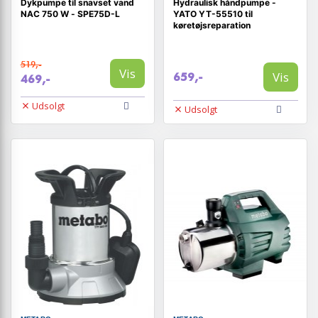
Dykpumpe til snavset vand
Hydraulisk håndpumpe -
NAC 750 W - SPE75D-L
YATO YT-55510 til
køretøjsreparation
519,-
Vis
Vis
659,-
469,-
Udsolgt
Udsolgt