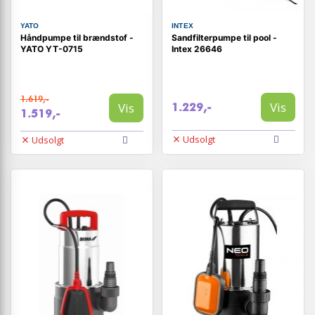
YATO
INTEX
Håndpumpe til brændstof -
Sandfilterpumpe til pool -
YATO YT-0715
Intex 26646
1.619,-
Vis
Vis
1.229,-
1.519,-
Udsolgt
Udsolgt