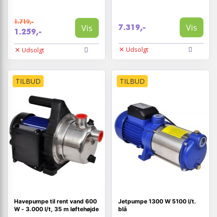
1.719,-
Vis
Vis
7.319,-
1.259,-
Udsolgt
Udsolgt
TILBUD
TILBUD
Havepumpe til rent vand 600
Jetpumpe 1300 W 5100 l/t.
W - 3.000 l/t, 35 m løftehøjde
blå