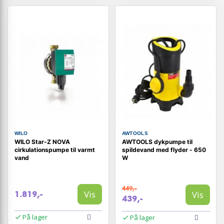
WILO
AWTOOLS
WILO Star-Z NOVA
AWTOOLS dykpumpe til
cirkulationspumpe til varmt
spildevand med flyder - 650
vand
W
449,-
Vis
Vis
1.819,-
439,-
På lager
På lager