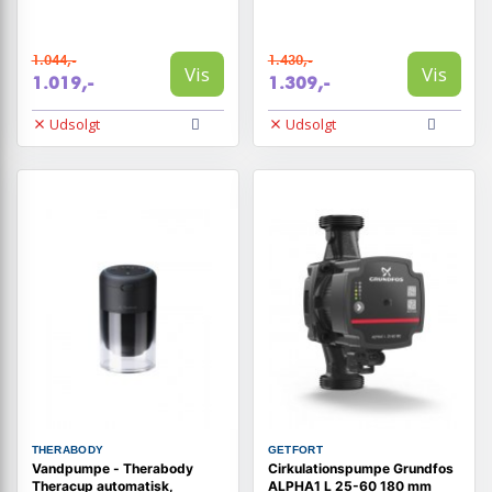
1.044,-
1.430,-
Vis
Vis
1.019,-
1.309,-
Udsolgt
Udsolgt
THERABODY
GETFORT
Vandpumpe - Therabody
Cirkulationspumpe Grundfos
Theracup automatisk,
ALPHA1 L 25-60 180 mm