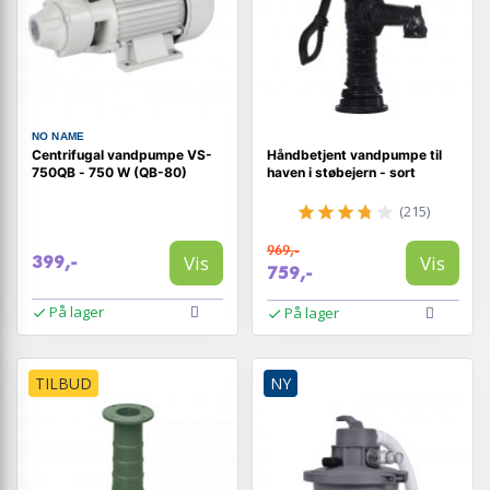
NO NAME
Centrifugal vandpumpe VS-
Håndbetjent vandpumpe til
750QB - 750 W (QB-80)
haven i støbejern - sort
(215)
969,-
Vis
Vis
399,-
759,-
På lager
På lager
TILBUD
NY