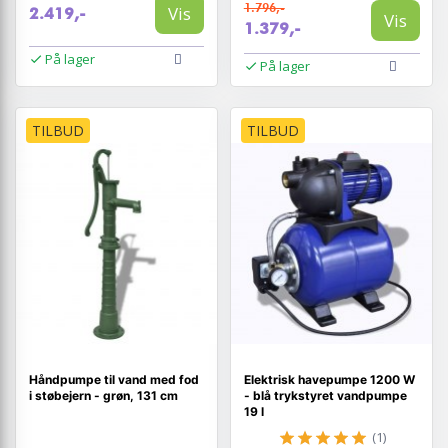
1.796,-
Vis
2.419,-
Vis
1.379,-
På lager
På lager
TILBUD
TILBUD
Håndpumpe til vand med fod
Elektrisk havepumpe 1200 W
i støbejern - grøn, 131 cm
- blå trykstyret vandpumpe
19 l
(1)