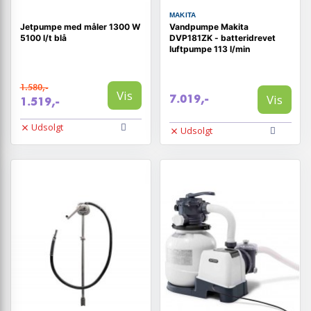
MAKITA
Jetpumpe med måler 1300 W
Vandpumpe Makita
5100 l/t blå
DVP181ZK - batteridrevet
luftpumpe 113 l/min
1.580,-
Vis
Vis
7.019,-
1.519,-
Udsolgt
Udsolgt