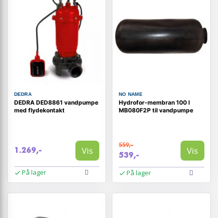
DEDRA
NO NAME
DEDRA DED8861 vandpumpe
Hydrofor-membran 100 l
med flydekontakt
MB080F2P til vandpumpe
559,-
Vis
Vis
1.269,-
539,-
På lager
På lager