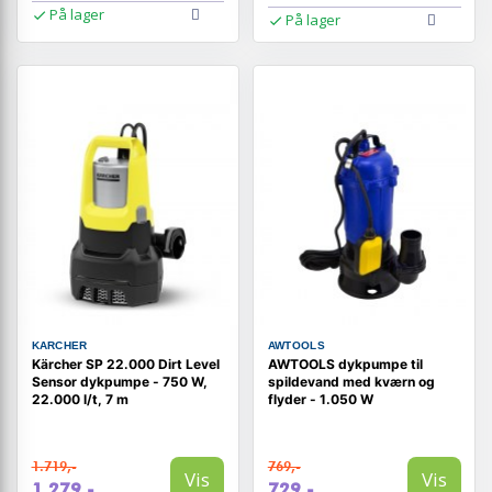
På lager
På lager
KARCHER
AWTOOLS
Kärcher SP 22.000 Dirt Level
AWTOOLS dykpumpe til
Sensor dykpumpe - 750 W,
spildevand med kværn og
22.000 l/t, 7 m
flyder - 1.050 W
1.719,-
769,-
Vis
Vis
1.279,-
729,-