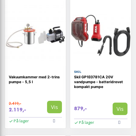
SKIL
Vakuumkammer med 2-trins
Skil GP1E0781CA 20V
pumpe - 5,5 l
vandpumpe - batteridrevet
kompakt pumpe
2.419,-
Vis
Vis
879,-
2.119,-
På lager
På lager