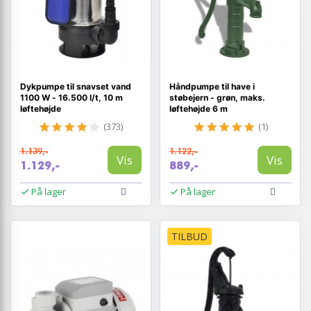
Dykpumpe til snavset vand
Håndpumpe til have i
1100 W - 16.500 l/t, 10 m
støbejern - grøn, maks.
løftehøjde
løftehøjde 6 m
(373)
(1)
1.139,-
1.122,-
Vis
Vis
1.129,-
889,-
På lager
På lager
TILBUD