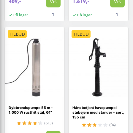
Vis
Vis
409,-
1.619,-
På lager
På lager
TILBUD
TILBUD
Dybbrøndspumpe 55 m -
Håndbetjent havepumpe i
1.000 W rustfrit stål, G1"
støbejern med stander - sort,
135 cm
(613)
(94)