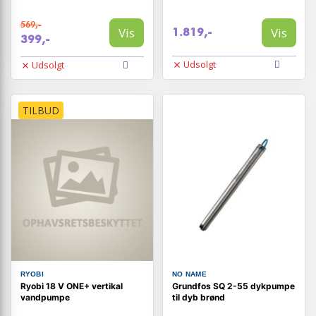
569,-
Vis
Vis
1.819,-
399,-
Udsolgt
Udsolgt
TILBUD
RYOBI
NO NAME
Ryobi 18 V ONE+ vertikal
Grundfos SQ 2-55 dykpumpe
vandpumpe
til dyb brønd