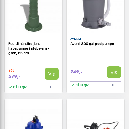
AVENLI
Fod til håndbetjent
Avenli 800 gal poolpumpe
havepumpe i støbejern -
grøn, 66 cm
869,-
Vis
749,-
Vis
579,-
På lager
På lager