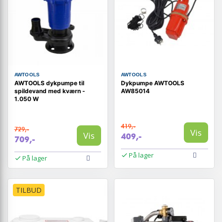
AWTOOLS
AWTOOLS
AWTOOLS dykpumpe til
Dykpumpe AWTOOLS
spildevand med kværn -
AW85014
1.050 W
419,-
729,-
Vis
Vis
409,-
709,-
På lager
På lager
TILBUD