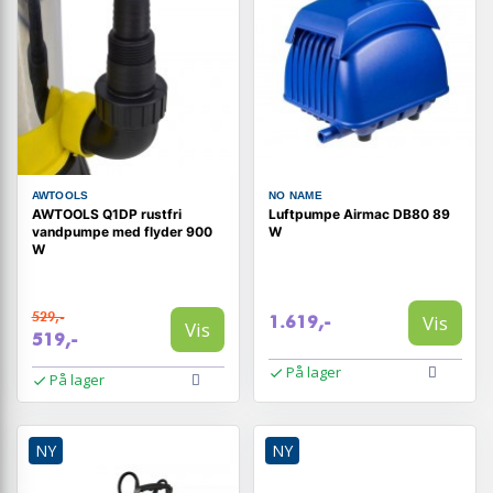
AWTOOLS
NO NAME
AWTOOLS Q1DP rustfri
Luftpumpe Airmac DB80 89
vandpumpe med flyder 900
W
W
529,-
Vis
1.619,-
Vis
519,-
På lager
På lager
NY
NY