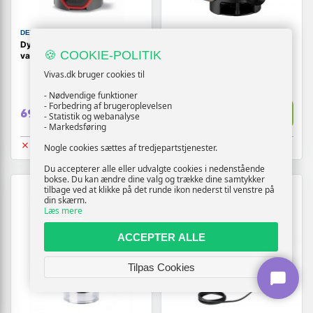
DEDRA
NEO TOOLS
Dykpumpe til rent og snavset
Dykpumpe til snavset vand
🍪 COOKIE-POLITIK
vand 1000 - DEDRA
1.100 W - NEO TOOLS
Vivas.dk bruger cookies til
- Nødvendige funktioner
- Forbedring af brugeroplevelsen
Vis
Vis
699,-
639,-
- Statistik og webanalyse
- Markedsføring
Udsolgt
Udsolgt
Nogle cookies sættes af tredjepartstjenester.
Du accepterer alle eller udvalgte cookies i nedenstående
bokse. Du kan ændre dine valg og trække dine samtykker
tilbage ved at klikke på det runde ikon nederst til venstre på
din skærm.
Læs mere
ACCEPTER ALLE
Tilpas Cookies