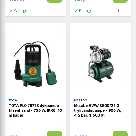
På lager
På lager
TOYA
METABO
TOYA FLO 79773 dykpumpe
Metabo HWW 3500/25 G
til rent vand - 750 W, IPX8, 10
trykvandspumpe - 900 W,
m kabel
4,5 bar, 3.500 l/t