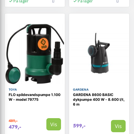
På lager
På lager
TOYA
GARDENA
FLO spildevandspumpe 1.100
GARDENA 8600 BASIC
W - model 79775
dykpumpe 400 W - 8.600 l/t,
6 m
489,-
Vis
Vis
599,-
479,-