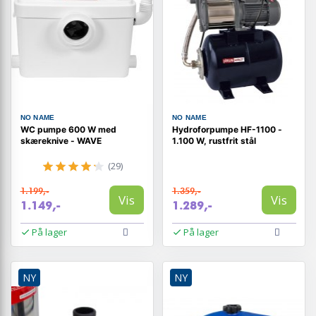
NO NAME
NO NAME
WC pumpe 600 W med
Hydroforpumpe HF-1100 -
skæreknive - WAVE
1.100 W, rustfrit stål
(29)
1.199,-
1.359,-
Vis
Vis
1.149,-
1.289,-
På lager
På lager
NY
NY