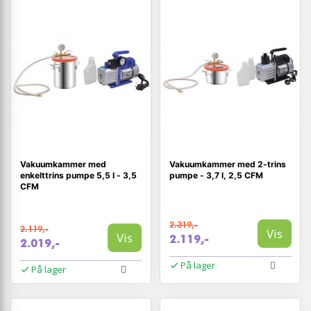
Vakuumkammer med
Vakuumkammer med 2-trins
enkelttrins pumpe 5,5 l - 3,5
pumpe - 3,7 l, 2,5 CFM
CFM
2.319,-
2.119,-
Vis
Vis
2.119,-
2.019,-
På lager
På lager