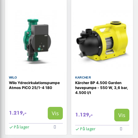
WILO
KARCHER
Wilo Ydrecirkulationspumpe
Kärcher BP 4.500 Garden
Atmos PICO 25/1-4 180
havepumpe - 550 W, 3,6 bar,
4.500 l/t
Vis
1.219,-
Vis
1.129,-
På lager
På lager