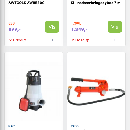
AWTOOLS AW85500
SI - nedsænkningsdybde 7 m
929,-
1.399,-
Vis
Vis
899,-
1.349,-
Udsolgt
Udsolgt
NAC
YATO