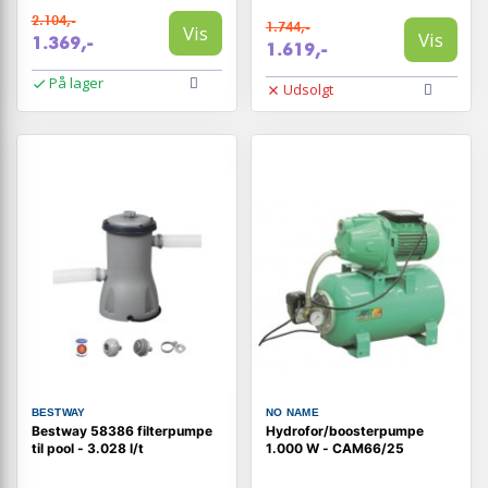
2.104,-
1.744,-
Vis
Vis
1.369,-
1.619,-
På lager
Udsolgt
BESTWAY
NO NAME
Bestway 58386 filterpumpe
Hydrofor/boosterpumpe
til pool - 3.028 l/t
1.000 W - CAM66/25