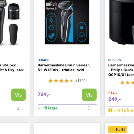
BRAUN
PHILIPS
o+ 9565cc
Barbermaskine Braun Series 5
Barbermaskine
t & Dry, sølv
51-W1200s - trådløs, hvid
- Philips Quic
QCP10/01 (sor
(1302)
314,-
Vis
Vis
769,-
249,-
På lager
Snart på la
TILBUD