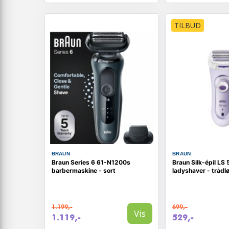
TILBUD
BRAUN
BRAUN
Braun Series 6 61-N1200s
Braun Silk-épil LS
barbermaskine - sort
ladyshaver - trådløs
1.199,-
699,-
Vis
1.119,-
529,-