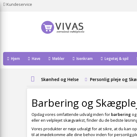
Kundeservice
Hjem
Have
Møbler
Isenkram
Legetøj & spil
Skønhed og Helse
Personlig pleje og Sk
Barbering og Skægple
Opdag vores omfattende udvalg inden for
barbering
o
eller en velplejet skægvækst, finder du de bedste løsnin
Vores produkter er nøje udvalgt for at sikre, at du kan op
til at imødekomme alle dine behov inden for personlig ple