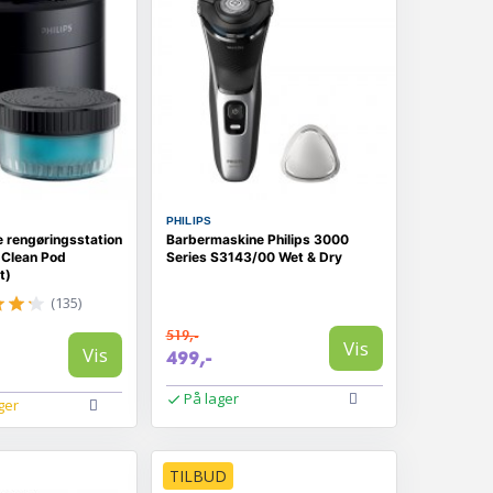
PHILIPS
 rengøringsstation
Barbermaskine Philips 3000
k Clean Pod
Series S3143/00 Wet & Dry
t)
(135)
519,-
Vis
Vis
499,-
På lager
ger
TILBUD