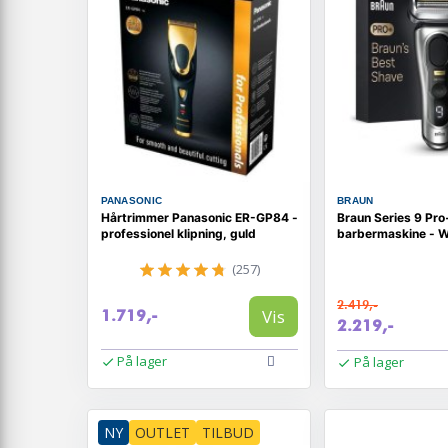
PANASONIC
BRAUN
Hårtrimmer Panasonic ER-GP84 -
Braun Series 9 Pr
professionel klipning, guld
barbermaskine - We
(257)
2.419,-
Vis
1.719,-
2.219,-
På lager
På lager
NY
OUTLET
TILBUD