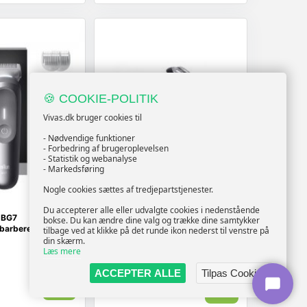
🍪 COOKIE-POLITIK
Vivas.dk bruger cookies til
- Nødvendige funktioner
- Forbedring af brugeroplevelsen
- Statistik og webanalyse
- Markedsføring
Nogle cookies sættes af tredjepartstjenester.
ADLER
Du accepterer alle eller udvalgte cookies i nedenstående
7 BG7
Adler AD 2910 roterende
bokse. Du kan ændre dine valg og trække dine samtykker
arberer - Grå
barbermaskine med trimmer -
tilbage ved at klikke på det runde ikon nederst til venstre på
hvid
din skærm.
Læs mere
ACCEPTER ALLE
Tilpas Cookies
Vis
Vis
189,-