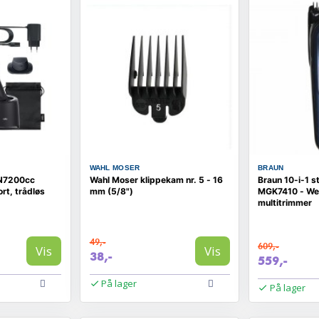
WAHL MOSER
BRAUN
-N7200cc
Wahl Moser klippekam nr. 5 - 16
Braun 10-i-1 s
rt, trådløs
mm (5/8")
MGK7410 - We
multitrimmer
49,-
609,-
Vis
Vis
38,-
559,-
På lager
På lager