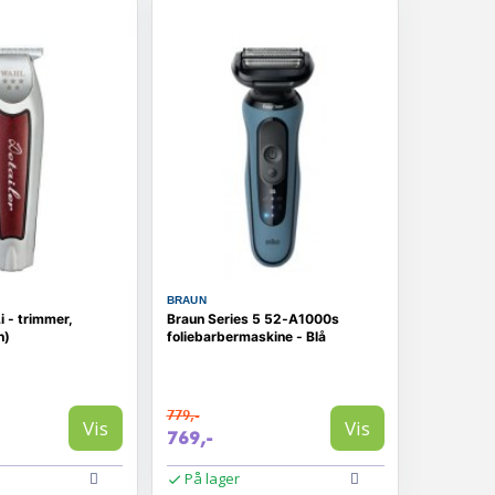
BRAUN
i - trimmer,
Braun Series 5 52‑A1000s
n)
foliebarbermaskine - Blå
779,-
Vis
Vis
769,-
På lager