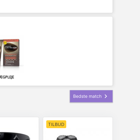
ÆGPLEJE
TILBUD