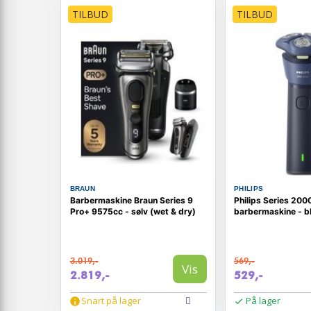
TILBUD
TILBUD
BRAUN
PHILIPS
Barbermaskine Braun Series 9
Philips Series 20
Pro+ 9575cc - sølv (wet & dry)
barbermaskine - b
3.019,-
569,-
Vis
2.819,-
529,-
Snart på lager
På lager