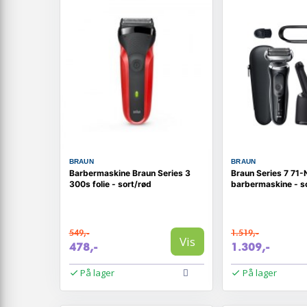
BRAUN
BRAUN
Barbermaskine Braun Series 3
Braun Series 7 71
300s folie - sort/rød
barbermaskine - so
549,-
1.519,-
Vis
478,-
1.309,-
På lager
På lager