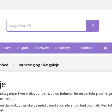
Kunst
Sport
Erhverv
Kæledyr
Skønhed
Tøj
ønhed
Barbering og Skægpleje
je
g
skægpleje
, hvor vi tilbyder alt, hvad du behøver for en perfekt grooming
ger her.
nå det look, du ønsker, samtidig med at du plejer din hud optimalt. Med fok
je.