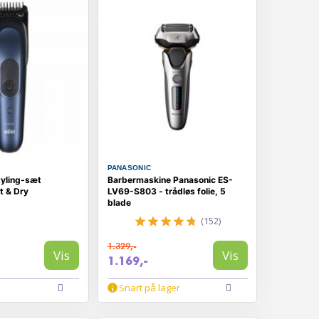
PANASONIC
tyling-sæt
Barbermaskine Panasonic ES-
t & Dry
LV69-S803 - trådløs folie, 5
blade
(152)
1.329,-
Vis
Vis
1.169,-
Snart på lager