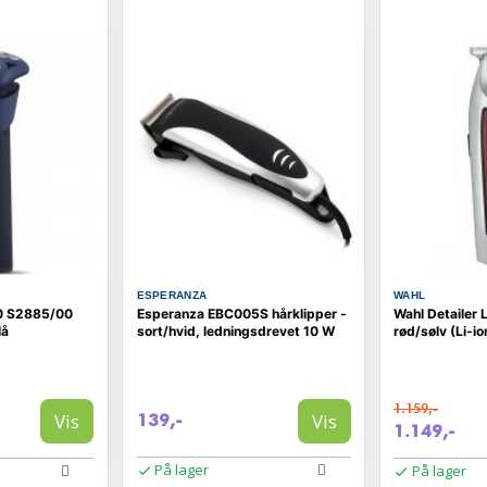
ESPERANZA
WAHL
00 S2885/00
Esperanza EBC005S hårklipper -
Wahl Detailer L
lå
sort/hvid, ledningsdrevet 10 W
rød/sølv (Li‑io
1.159,-
Vis
Vis
139,-
1.149,-
På lager
På lager