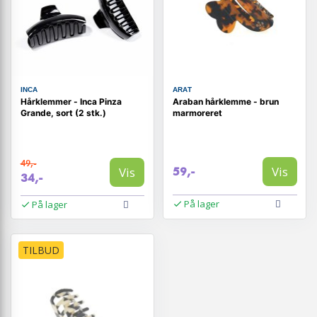
INCA
ARAT
Hårklemmer - Inca Pinza
Araban hårklemme - brun
Grande, sort (2 stk.)
marmoreret
49,-
Vis
Vis
59,-
34,-
På lager
På lager
TILBUD